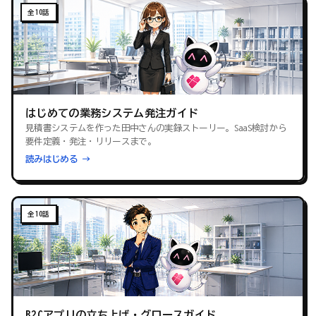
全10話
はじめての業務システム発注ガイド
見積書システムを作った田中さんの実録ストーリー。SaaS検討から
要件定義・発注・リリースまで。
読みはじめる →
全10話
B2Cアプリの立ち上げ・グロースガイド