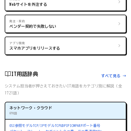
Webサイトを外注する
発注・契約
ベンダー契約で失敗しない
アプリ開発
スマホアプリをリリースする
IT用語辞典
すべて見る →
システム担当者が押さえておきたいIT用語をカテゴリ別に解説（全
1721語）
ネットワーク・クラウド
670語
OSI参照モデル
TCP/IPモデル
TCP
UDP
IP
ICMP
ARP
ポート番号