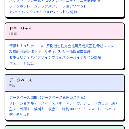
パケット・フレーム・セグメント
全二重・半二重通信
MTU
ジャンボフレーム
フラグメンテーション
ソケット
3ウェイハンドシェイク
TCPウィンドウ制御
セキュリティ
355語
情報セキュリティ
CIA三原則
機密性
完全性
可用性
真正性
脅威
リスク
攻撃面
多層防御
セキュリティポリシー
情報資産管理
セキュリティバイデザイン
プライバシーバイデザイン
認証
パスワード認証
データベース
88語
データベース
DBMS（データベース管理システム）
リレーショナルデータベース
スキーマ
テーブル
レコード
カラム（列）
主キー
外部キー
候補キー
複合キー
制約
NULL
シーケンス
コレーション
データ独立性