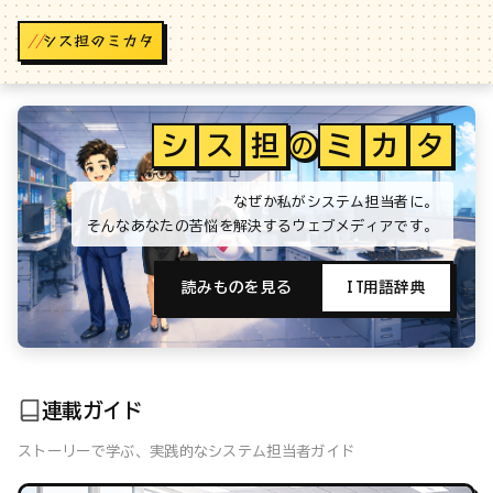
//
シ
ス
担
ミ
カ
タ
の
なぜか私がシステム担当者に。
そんなあなたの苦悩を解決するウェブメディアです。
読みものを見る
IT用語辞典
連載ガイド
ストーリーで学ぶ、実践的なシステム担当者ガイド