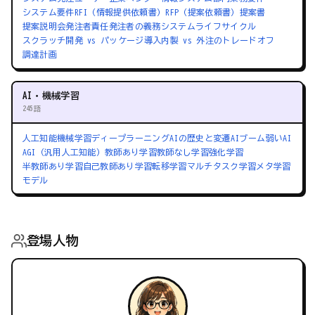
システム要件
RFI（情報提供依頼書）
RFP（提案依頼書）
提案書
提案説明会
発注者責任
発注者の義務
システムライフサイクル
スクラッチ開発 vs パッケージ導入
内製 vs 外注のトレードオフ
調達計画
AI・機械学習
245語
人工知能
機械学習
ディープラーニング
AIの歴史と変遷
AIブーム
弱いAI
AGI（汎用人工知能）
教師あり学習
教師なし学習
強化学習
半教師あり学習
自己教師あり学習
転移学習
マルチタスク学習
メタ学習
モデル
登場人物