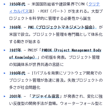
1950年代
— 米国国防総省や建設業界でCPM（
クリテ
ィカルパス
法）・PERT（パート）が生まれる。大型プ
ロジェクトを科学的に管理する必要性から誕生
1969年
—
PMI（プロジェクトマネジメント協会）
が
米国で設立。プロジェクト管理を専門職として体系化
する動きが始まる
1987年
— PMIが「
PMBOK（Project Management Body
of Knowledge）
」の初版を発表。プロジェクト管理
の知識体系が世界共通の言語に
1990年代
— ITバブルを背景にソフトウェア開発での
プロジェクト管理が急速に普及。失敗プロジェクトの
多さが社会問題化
2001年
— 「
アジャイル宣言
」が発表され、変化に強
い反復型の開発手法が登場。ウォーターフォール型と