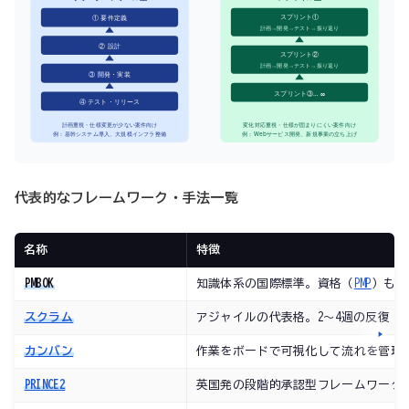
スプリント①
① 要件定義
計画→開発→テスト→振り返り
② 設計
スプリント②
計画→開発→テスト→振り返り
③ 開発・実装
スプリント③… ∞
④ テスト・リリース
計画重視・仕様変更が少ない案件向け
変化対応重視・仕様が固まりにくい案件向け
例：基幹システム導入、大規模インフラ整備
例：Webサービス開発、新規事業の立ち上げ
代表的なフレームワーク・手法一覧
名称
特徴
PMBOK
知識体系の国際標準。資格（
PMP
）もあ
スクラム
アジャイルの代表格。2〜4週の反復（
カンバン
作業をボードで可視化して流れを管理
PRINCE2
英国発の段階的承認型フレームワーク