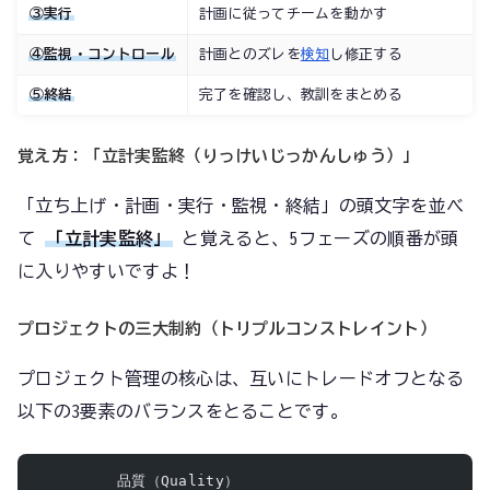
③実行
計画に従ってチームを動かす
④監視・コントロール
計画とのズレを
検知
し修正する
⑤終結
完了を確認し、教訓をまとめる
覚え方：「立計実監終（りっけいじっかんしゅう）」
「立ち上げ・計画・実行・監視・終結」の頭文字を並べ
て
「立計実監終」
と覚えると、5フェーズの順番が頭
に入りやすいですよ！
プロジェクトの三大制約（トリプルコンストレイント）
プロジェクト管理の核心は、互いにトレードオフとなる
以下の3要素のバランスをとることです。
         品質（Quality）