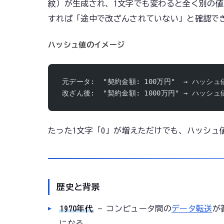
紋）が生成され、1文字でも変わると全く別の
すれば「途中で改ざんされていない」と確認で
ハッシュ値のイメージ
元データ:  "契約金額: 100万円"  → ハッシュ値:
改ざん後:  "契約金額: 1000万円" → ハッシュ
たった1文字「0」が増えただけでも、ハッシ
歴史と背景
1970年代
— コンピュータ間の
データ転送
が
になる