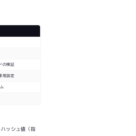
ドの検証
専用設定
テム
じハッシュ値（指