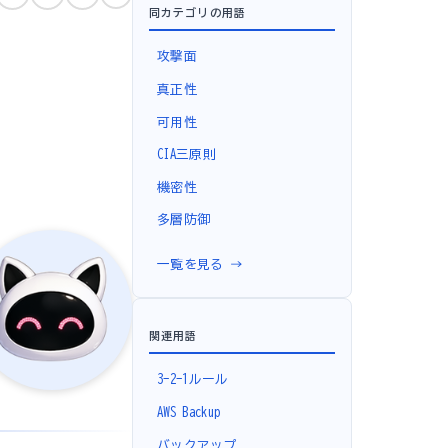
同カテゴリの用語
攻撃面
真正性
可用性
CIA三原則
機密性
多層防御
一覧を見る →
関連用語
3-2-1ルール
AWS Backup
バックアップ