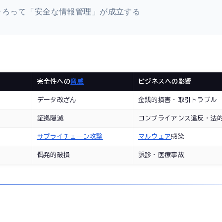
そろって「安全な情報管理」が成立する
完全性への
脅威
ビジネスへの影響
データ改ざん
金銭的損害・取引トラブル
証拠隠滅
コンプライアンス違反・法
サプライチェーン攻撃
マルウェア
感染
偶発的破損
誤診・医療事故