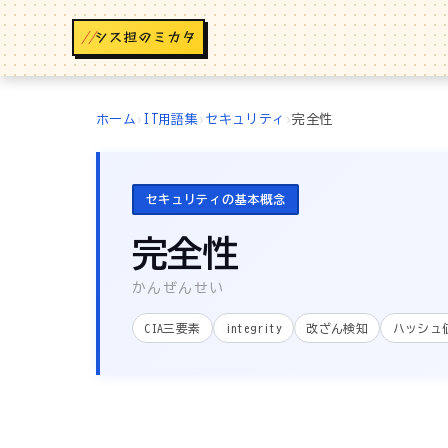
//
ホーム
›
IT用語集
›
セキュリティ
›
完全性
セキュリティの基本概念
完全性
かんぜんせい
CIA三要素
integrity
改ざん検知
ハッシュ