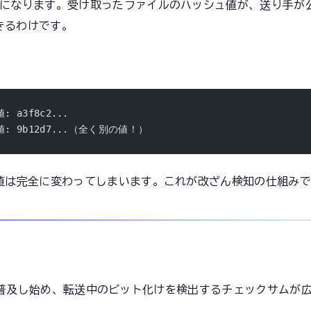
値になります。受け取ったファイルのハッシュ値が、送り手が
きるわけです。
 a3f8c2...
値: 9b12d7...（全く別の値！）
ュ値は完全に変わってしまいます。これが改ざん検知の仕組み
普及し始め、転送中のビット化けを検出するチェックサムが