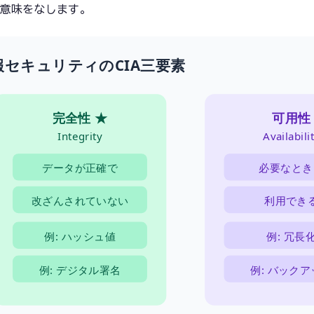
て意味をなします。
報セキュリティのCIA三要素
完全性 ★
可用性
Integrity
Availabili
データが正確で
必要なとき
改ざんされていない
利用でき
例: ハッシュ値
例: 冗長
例: デジタル署名
例: バック