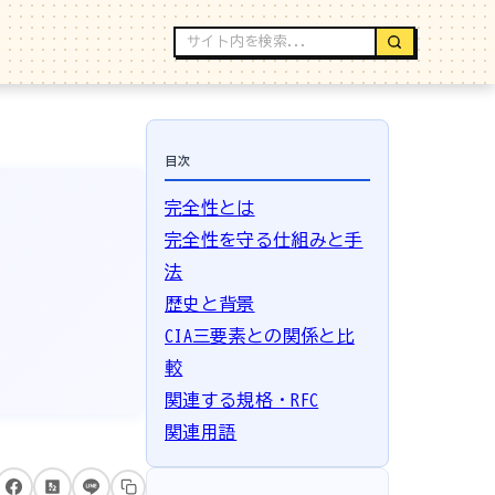
目次
完全性とは
完全性を守る仕組みと手
法
歴史と背景
CIA三要素との関係と比
較
関連する規格・RFC
関連用語