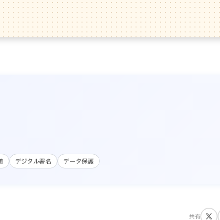
値
デジタル署名
データ保護
共有