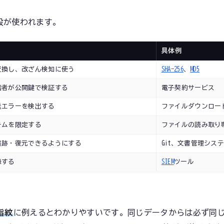
段が使われます。
具体例
変換し、改ざん検知に使う
SHA-256
、
MD5
信者が公開鍵で検証する
電子契約サービス
送エラーを検出する
ファイルダウンロー
テムを限定する
ファイルの読み取り
追跡・復元できるようにする
Git、文書管理シス
録する
SIEM
ツール
指紋
に例えるとわかりやすいです。同じデータからは必ず同