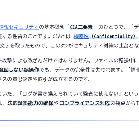
情報セキュリティ
の基本概念「
CIA三要素
」のひとつで、「デ
する性質のことです。CIAとは
機密性
（Confidentiality）
文字を取ったもので、この3つがセキュリティ対策の土台とな
ー攻撃による改ざんだけではありません。ファイルの転送中に
意図しない誤操作
でも、データの完全性は失われます。「情
ネスの意思決定や取引が成立するのです。
ていた」「ログが書き換えられていて監査に使えない」といっ
は、
法的証拠能力の確保
や
コンプライアンス対応
の観点から