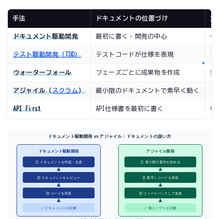
手法
ドキュメントの位置づけ
主
ドキュメント駆動開発
最初に書く・開発の中心
仕
テスト駆動開発（TDD）
テストコードが仕様を表現
テ
ウォーターフォール
フェーズごとに成果物を作成
要
アジャイル（
スクラム
）
最小限のドキュメントで素早く動く
ユ
API First
API仕様書を最初に書く
O
ドキュメント駆動開発 vs アジャイル：ドキュメントの扱い方
ドキュメント駆動開発
アジャイル開発
① ドキュメントを作成・合意
① 最小限の要件を決める
② ドキュメントをレビュー
② 素早くコードを実装
③ コードを実装
③ フィードバックして改善
✅ ドキュメントが正解
✅ 動くソフトが正解