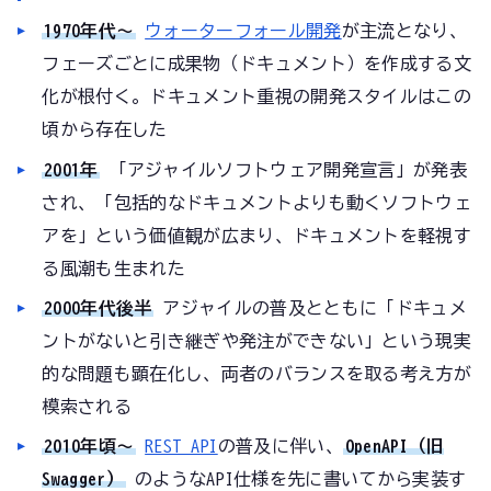
1970年代〜
ウォーターフォール開発
が主流となり、
フェーズごとに成果物（ドキュメント）を作成する文
化が根付く。ドキュメント重視の開発スタイルはこの
頃から存在した
2001年
「アジャイルソフトウェア開発宣言」が発表
され、「包括的なドキュメントよりも動くソフトウェ
アを」という価値観が広まり、ドキュメントを軽視す
る風潮も生まれた
2000年代後半
アジャイルの普及とともに「ドキュメ
ントがないと引き継ぎや発注ができない」という現実
的な問題も顕在化し、両者のバランスを取る考え方が
模索される
2010年頃〜
REST API
の普及に伴い、
OpenAPI（旧
Swagger）
のようなAPI仕様を先に書いてから実装す