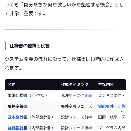
っても「自分たちが何を欲しいかを整理する機会」とし
て非常に重要です。
仕様書の種類と役割
システム開発の流れに沿って、仕様書は段階的に作成さ
れます。
名称
作成タイミング
主な内容
要求仕様書
（
RFP
含む）
発注前〜
要件定義
ビジネス要件・目
要件定義書
要件定義フェーズ
機能要件
・
非機能
基本設計
書
（外部設計書）
設計フェーズ前半
画面・帳票・デー
詳細設計
書
（内部設計書）
設計フェーズ後半
プログラム内部の