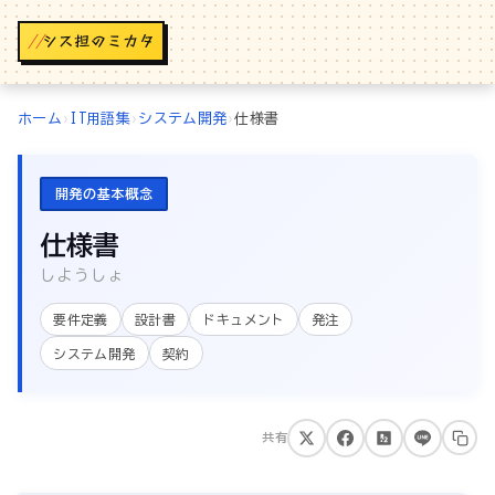
//
ホーム
›
IT用語集
›
システム開発
›
仕様書
開発の基本概念
仕様書
しようしょ
要件定義
設計書
ドキュメント
発注
システム開発
契約
共有