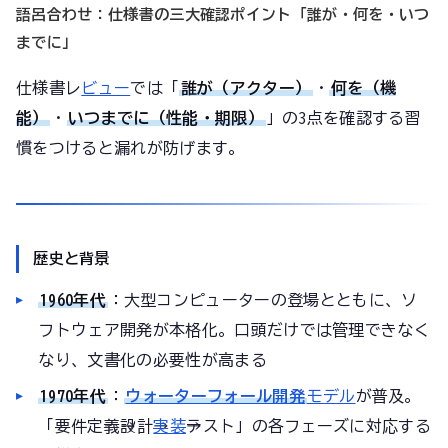
語呂合わせ：仕様書の三大確認ポイント「誰が・何を・いつ
までに」
仕様書レ
ビュー
では「
誰が（アクター）
・
何を（機
能）
・
いつまでに（性能・期限）
」の3点を確認する習
慣をつけると漏れが防げます。
歴史と背景
1960年代
：大型コンピューターの登場とともに、ソ
フトウェア開発が本格化。口頭だけでは管理できなく
なり、文書化の必要性が高まる
1970年代
：
ウォーターフォール開発
モデル
が普及。
「要件定義→設計→
実装
→テスト」の各フェーズに対応する