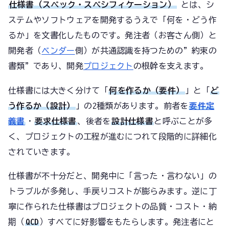
仕様書（スペック・スペシフィケーション）
とは、シ
ステムやソフトウェアを開発するうえで「何を・どう作
るか」を文書化したものです。発注者（お客さん側）と
開発者（
ベンダー
側）が共通認識を持つための”約束の
書類”であり、開発
プロジェクト
の根幹を支えます。
仕様書には大きく分けて「
何を作るか（要件）
」と「
ど
う作るか（設計）
」の2種類があります。前者を
要件定
義書
・
要求仕様書
、後者を
設計仕様書
と呼ぶことが多
く、プロジェクトの工程が進むにつれて段階的に詳細化
されていきます。
仕様書が不十分だと、開発中に「言った・言わない」の
トラブルが多発し、手戻りコストが膨らみます。逆に丁
寧に作られた仕様書はプロジェクトの品質・コスト・納
期（
QCD
）すべてに好影響をもたらします。発注者にと