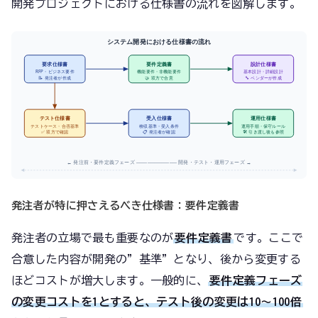
開発プロジェクトにおける仕様書の流れを図解します。
システム開発における仕様書の流れ
要求仕様書
要件定義書
設計仕様書
RFP・ビジネス要件
機能要件・非機能要件
基本設計・詳細設計
📝 発注者が作成
🤝 双方で合意
🔧 ベンダーが作成
テスト仕様書
受入仕様書
運用仕様書
テストケース・合否基準
検収基準・受入条件
運用手順・保守ルール
✅ 双方で確認
📋 発注者が確認
🛠️ 引き渡し後も参照
← 発注前・要件定義フェーズ ─────────── 開発・テスト・運用フェーズ →
発注者が特に押さえるべき仕様書：要件定義書
発注者の立場で最も重要なのが
要件定義書
です。ここで
合意した内容が開発の”基準”となり、後から変更する
ほどコストが増大します。一般的に、
要件定義フェーズ
の変更コストを1とすると、テスト後の変更は10〜100倍