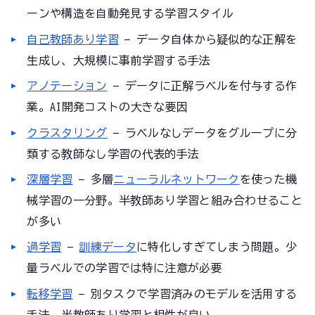
ーンや構造を自動発見する学習スタイル
自己教師あり学習
— データ自体から疑似的な正解を
生成し、大規模に事前学習する手法
アノテーション
— データに正解ラベルを付与する作
業。AI開発コストの大きな要因
クラスタリング
— ラベルなしデータをグループに分
類する教師なし学習の代表的手法
深層学習
— 多層
ニューラルネットワーク
を使った機
械学習の一分野。半教師あり学習と組み合わせること
が多い
過学習
—
訓練データ
に特化しすぎてしまう問題。少
量ラベルでの学習では特に注意が必要
転移学習
— 別タスクで学習済みのモデルを活用する
手法。半教師あり学習と相性が良い