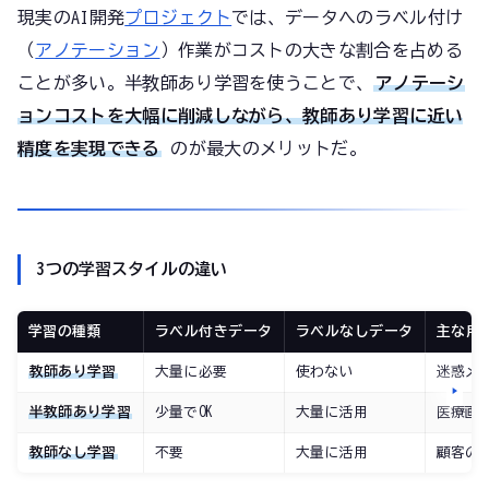
現実のAI開発
プロジェクト
では、データへのラベル付け
（
アノテーション
）作業がコストの大きな割合を占める
ことが多い。半教師あり学習を使うことで、
アノテーシ
ョンコストを大幅に削減しながら、教師あり学習に近い
精度を実現できる
のが最大のメリットだ。
3つの学習スタイルの違い
学習の種類
ラベル付きデータ
ラベルなしデータ
主な用
教師あり学習
大量に必要
使わない
迷惑メ
半教師あり学習
少量でOK
大量に活用
医療画
教師なし学習
不要
大量に活用
顧客の