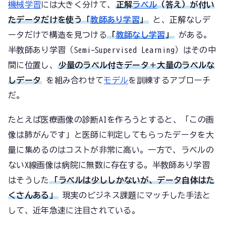
機械学習
には大きく分けて、
正解
ラベル
（答え）が付い
たデータだけを使う「
教師あり学習
」
と、正解なしデ
ータだけで構造を見つける
「
教師なし学習
」
がある。
半教師あり学習（Semi-Supervised Learning）はその中
間に位置し、
少量のラベル付きデータ＋大量のラベルな
しデータ
を組み合わせて
モデル
を訓練するアプローチ
だ。
たとえば医療画像の診断AIを作ろうとすると、「この画
像は肺がんです」と医師に判定してもらったデータを大
量に集めるのはコストが非常に高い。一方で、ラベルの
ないX線画像は病院に無数に存在する。半教師あり学習
はそうした
「ラベルは少ししかないが、データ自体はた
くさんある」
現実のビジネス課題にマッチした手法と
して、近年急速に注目されている。