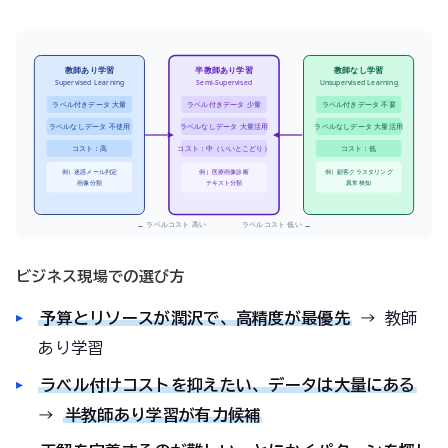
教師あり学習
半教師あり学習
教師なし学習
Supervised Learning
Semi-Supervised
Unsupervised Learning
ラベル付きデータ 大量
ラベル付きデータ 少量
ラベル付きデータ 不要
ラベルなしデータ 不使用
ラベルなしデータ 大量活用
ラベルなしデータ 大量活用
コスト：高
コスト：中（いいとこどり）
コスト：低
例）迷惑メール判定
例）医療画像診断
例）顧客クラスタリング
画像分類
テキスト分類
異常検知
← ラベルコスト 高い ラベルコスト 低い →
ビジネス現場での選び方
予算とリソースが潤沢で、高精度が最優先
→ 教師
あり学習
ラベル付けコストを抑えたい、データは大量にある
→
半教師あり学習が有力候補