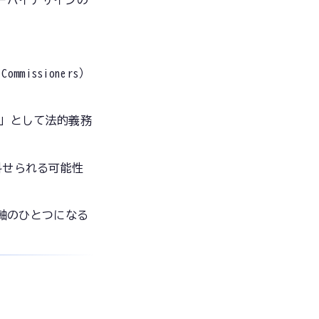
ーバイデザインの
ommissioners）
ト」として法的義務
科せられる可能性
軸のひとつになる