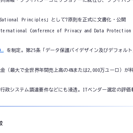
オ州情報・プライバシーコミッショナーに就任し、プライバシ
 Foundational Principles」として7原則を正式に文書化・公開
al Conference of Privacy and Data Protection C
）
を制定。第25条「データ保護バイデザイン及びデフォル
裁金（最大で全世界年間売上高の4%または2,000万ユーロ）が
行政システム調達要件などにも浸透。ITベンダー選定の評価
較