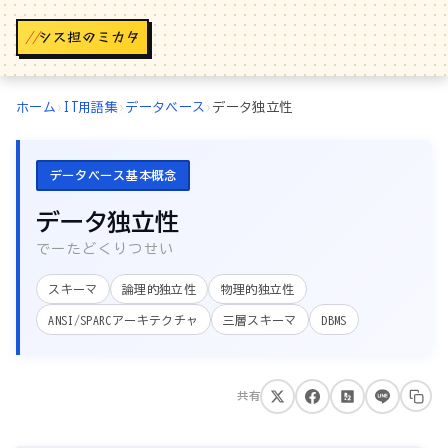
//
ホーム
›
IT用語集
›
データベース
›
データ独立性
データベース基本概念
データ独立性
でーたどくりつせい
スキーマ
論理的独立性
物理的独立性
ANSI/SPARCアーキテクチャ
三層スキーマ
DBMS
共有