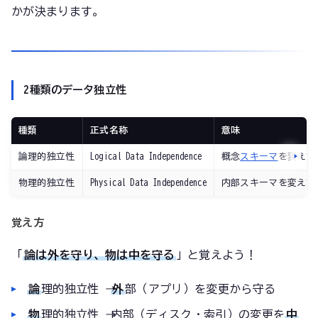
かが決まります。
2種類のデータ独立性
種類
正式名称
意味
論理的独立性
Logical Data Independence
概念
スキーマ
を変えて
物理的独立性
Physical Data Independence
内部スキーマを変えて
覚え方
「
論は外を守り、物は中を守る
」と覚えよう！
論
理的独立性 →
外
部（アプリ）を変更から守る
物
理的独立性 → 内部（ディスク・索引）の変更を
中