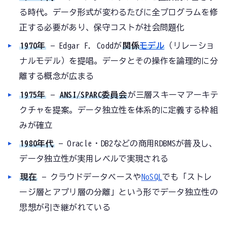
る時代。データ形式が変わるたびに全プログラムを修
正する必要があり、保守コストが社会問題化
1970年
— Edgar F. Coddが
関係
モデル
（リレーショ
ナルモデル）を提唱。データとその操作を論理的に分
離する概念が広まる
1975年
—
ANSI/SPARC委員会
が三層スキーマアーキテ
クチャを提案。データ独立性を体系的に定義する枠組
みが確立
1980年代
— Oracle・DB2などの商用RDBMSが普及し、
データ独立性が実用レベルで実現される
現在
— クラウドデータベースや
NoSQL
でも「ストレ
ージ層とアプリ層の分離」という形でデータ独立性の
思想が引き継がれている