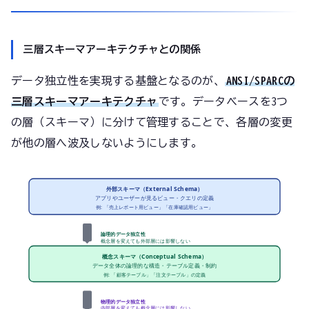
三層スキーマアーキテクチャとの関係
データ独立性を実現する基盤となるのが、
ANSI/SPARCの
三層スキーマアーキテクチャ
です。データベースを3つ
の層（スキーマ）に分けて管理することで、各層の変更
が他の層へ波及しないようにします。
外部スキーマ（External Schema）
アプリやユーザーが見るビュー・クエリの定義
例: 「売上レポート用ビュー」「在庫確認用ビュー」
論理的データ独立性
概念層を変えても外部層には影響しない
概念スキーマ（Conceptual Schema）
データ全体の論理的な構造・テーブル定義・制約
例: 「顧客テーブル」「注文テーブル」の定義
物理的データ独立性
内部層を変えても概念層には影響しない