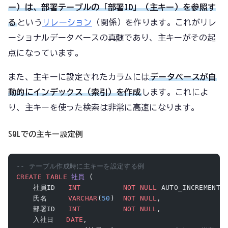
ー）は、部署テーブルの「部署ID」（主キー）を参照す
る
という
リレーション
（関係）を作ります。これがリレ
ーショナルデータベースの真髄であり、主キーがその起
点になっています。
また、主キーに設定されたカラムには
データベースが自
動的にインデックス（索引）を作成
します。これによ
り、主キーを使った検索は非常に高速になります。
SQLでの主キー設定例
-- テーブル作成時に主キーを設定する例
CREATE
 TABLE
 社員
 (
    社員ID   
INT
          NOT NULL
 AUTO_INCREMENT,
    氏名     
VARCHAR
(
50
)  
NOT NULL
,
    部署ID   
INT
          NOT NULL
,
    入社日   
DATE
,