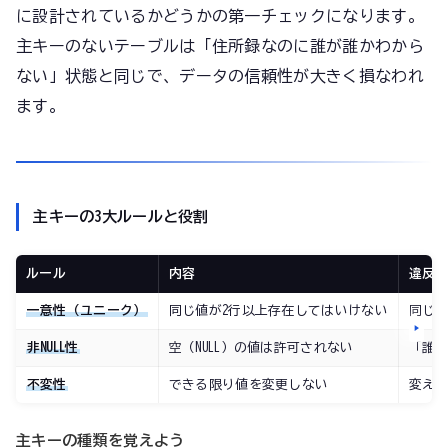
に設計されているかどうかの第一チェックになります。
主キーのないテーブルは「住所録なのに誰が誰かわから
ない」状態と同じで、データの信頼性が大きく損なわれ
ます。
主キーの3大ルールと役割
ルール
内容
違反
一意性（ユニーク）
同じ値が2行以上存在してはいけない
同じI
非NULL性
空（NULL）の値は許可されない
「誰
不変性
できる限り値を変更しない
変え
主キーの種類を覚えよう