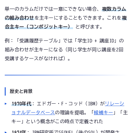
単一のカラムだけでは一意にできない場合、
複数カラム
の組み合わせ
を主キーにすることもできます。これを
複
合主キー（コンポジットキー）
と呼びます。
例：「受講履歴テーブル」では「学生ID + 講座ID」の
組み合わせが主キーになる（同じ学生が同じ講座を2回
受講するケースがなければ）。
歴史と背景
1970年代
: エドガー・F・コッド（IBM）が
リレーシ
ョナルデータベース
の理論を提唱。「
候補キー
」「主
キー」という概念がこの時点で定義された
1974年
: IBM研究所でSEQUEL（後のSQL）が開発さ