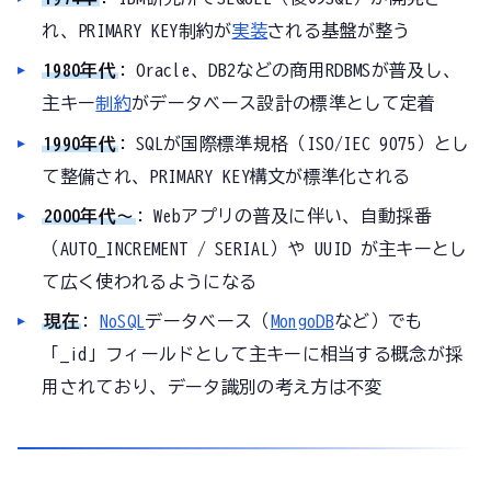
れ、PRIMARY KEY制約が
実装
される基盤が整う
1980年代
: Oracle、DB2などの商用RDBMSが普及し、
主キー
制約
がデータベース設計の標準として定着
1990年代
: SQLが国際標準規格（ISO/IEC 9075）とし
て整備され、PRIMARY KEY構文が標準化される
2000年代〜
: Webアプリの普及に伴い、自動採番
（AUTO_INCREMENT / SERIAL）や UUID が主キーとし
て広く使われるようになる
現在
:
NoSQL
データベース（
MongoDB
など）でも
「_id」フィールドとして主キーに相当する概念が採
用されており、データ識別の考え方は不変