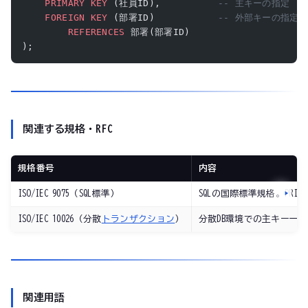
    PRIMARY KEY
 (社員ID),          
-- 主キーの指定
    FOREIGN KEY
 (部署ID)           
-- 外部キーの指定
        REFERENCES
 部署(部署ID)
);
関連する規格・RFC
規格番号
内容
ISO/IEC 9075（SQL標準）
SQLの国際標準規格。PRI
ISO/IEC 10026（分散
トランザクション
）
分散DB環境での主キー一
関連用語