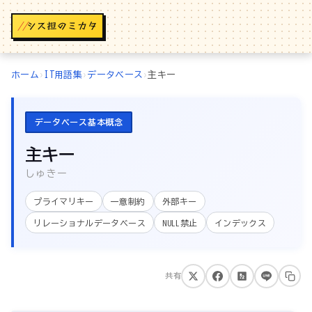
//
ホーム
›
IT用語集
›
データベース
›
主キー
データベース基本概念
主キー
しゅきー
プライマリキー
一意制約
外部キー
リレーショナルデータベース
NULL禁止
インデックス
共有