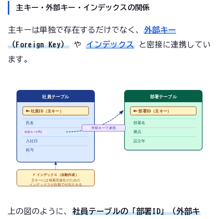
主キー・外部キー・インデックスの関係
主キーは単独で存在するだけでなく、
外部キー
（Foreign Key）
や
インデックス
と密接に連携してい
ます。
社員テーブル
部署テーブル
🔑 社員ID（主キー）
🔑 部署ID（主キー）
氏名
部署名
外部キーで参照
部署ID
拠点
外部キー(FK)
入社日
設立年
給与
⚡ インデックス（自動作成）
主キーには検索高速化のための
インデックスが自動で付与される
上の図のように、
社員テーブルの「部署ID」（外部キ