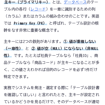
主キー（プライマリキー）
とは、
データベース
のテー
ブル内の各行（
レコード
）を一意に識別するための列
（カラム）またはカラムの組み合わせのことです。英語
では
Primary Key（PK）
と呼ばれ、テーブル設計の根
幹をなす非常に重要な概念です。
主キーには2つの鉄則があります。
① 値が重複しない
（一意性）
と
② 値が空（NULL）にならない（非NULL
性）
です。たとえば社員テーブルなら「社員ID」、商
品テーブルなら「商品コード」が主キーになることが多
く、この値さえわかれば目的のレコードを必ず1件だけ
特定できます。
実務でシステムを発注・選定する際に「テーブル設計書
を確認してほしい」と言われたとき、主キーが設定され
ているかどうかを見るだけで、そのデータベースが適切