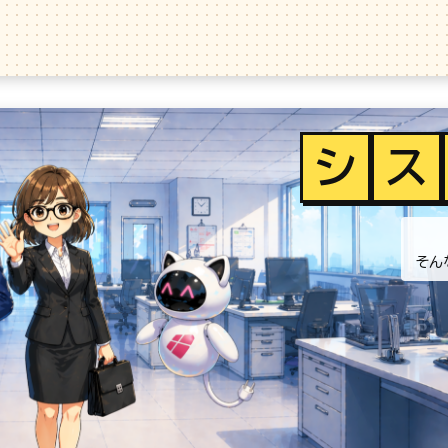
シ
ス
そん