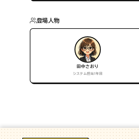
登場人物
田中さおり
システム担当1年目