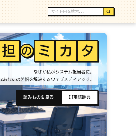
担
ミ
カ
タ
の
なぜか私がシステム担当者に。
なあなたの苦悩を解決するウェブメディアです。
読みものを見る
IT用語辞典