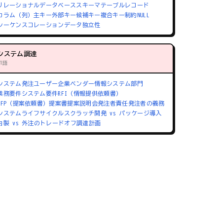
リレーショナルデータベース
スキーマ
テーブル
レコード
カラム（列）
主キー
外部キー
候補キー
複合キー
制約
NULL
シーケンス
コレーション
データ独立性
システム調達
71語
システム発注
ユーザー企業
ベンダー
情報システム部門
業務要件
システム要件
RFI（情報提供依頼書）
RFP（提案依頼書）
提案書
提案説明会
発注者責任
発注者の義務
システムライフサイクル
スクラッチ開発 vs パッケージ導入
内製 vs 外注のトレードオフ
調達計画