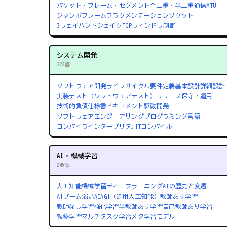
パケット・フレーム・セグメント
全二重・半二重通信
MTU
ジャンボフレーム
フラグメンテーション
ソケット
3ウェイハンドシェイク
TCPウィンドウ制御
システム開発
222語
ソフトウェア開発ライフサイクル
要件定義
基本設計
詳細設計
実装
テスト（ソフトウェアテスト）
リリース
保守・運用
技術的負債
仕様書
ドキュメント駆動開発
ソフトウェアエンジニアリング
プログラミング言語
コンパイラ
インタープリタ
JITコンパイル
AI・機械学習
245語
人工知能
機械学習
ディープラーニング
AIの歴史と変遷
AIブーム
弱いAI
AGI（汎用人工知能）
教師あり学習
教師なし学習
強化学習
半教師あり学習
自己教師あり学習
転移学習
マルチタスク学習
メタ学習
モデル