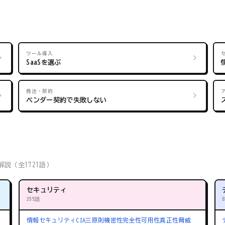
ツール導入
SaaSを選ぶ
発注・契約
ベンダー契約で失敗しない
説（全1721語）
セキュリティ
355語
情報セキュリティ
CIA三原則
機密性
完全性
可用性
真正性
脅威