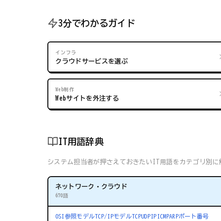
3分でわかるガイド
インフラ
クラウドサービスを選ぶ
Web制作
Webサイトを外注する
IT用語辞典
システム担当者が押さえておきたいIT用語をカテゴリ別に解
ネットワーク・クラウド
670語
OSI参照モデル
TCP/IPモデル
TCP
UDP
IP
ICMP
ARP
ポート番号