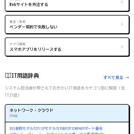
Webサイトを外注する
発注・契約
ベンダー契約で失敗しない
アプリ開発
スマホアプリをリリースする
IT用語辞典
すべて見る →
システム担当者が押さえておきたいIT用語をカテゴリ別に解説（全
1721語）
ネットワーク・クラウド
670語
OSI参照モデル
TCP/IPモデル
TCP
UDP
IP
ICMP
ARP
ポート番号