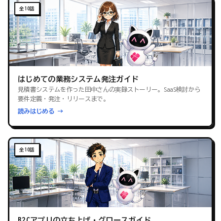
全10話
はじめての業務システム発注ガイド
見積書システムを作った田中さんの実録ストーリー。SaaS検討から
要件定義・発注・リリースまで。
読みはじめる →
全10話
B2Cアプリの立ち上げ・グロースガイド