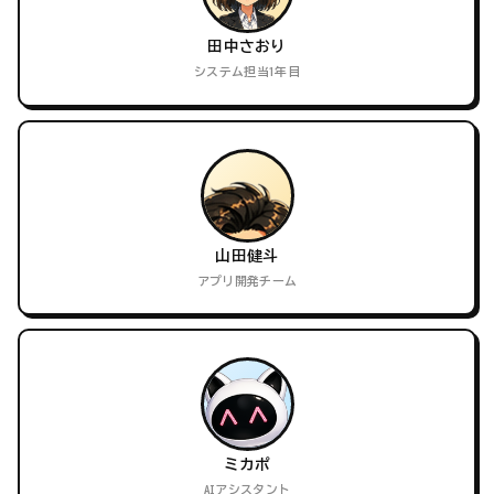
田中さおり
システム担当1年目
山田健斗
アプリ開発チーム
ミカポ
AIアシスタント