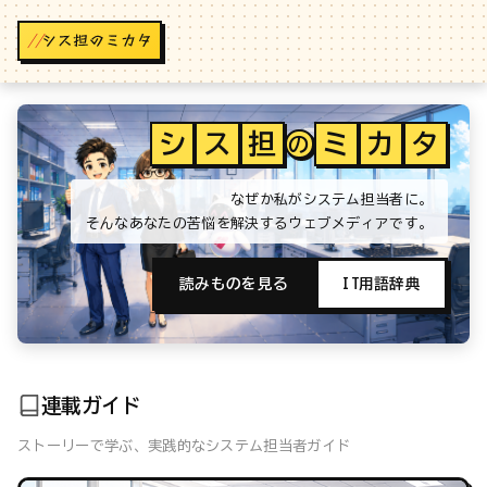
//
シ
ス
担
ミ
カ
タ
の
なぜか私がシステム担当者に。
そんなあなたの苦悩を解決するウェブメディアです。
読みものを見る
IT用語辞典
連載ガイド
ストーリーで学ぶ、実践的なシステム担当者ガイド