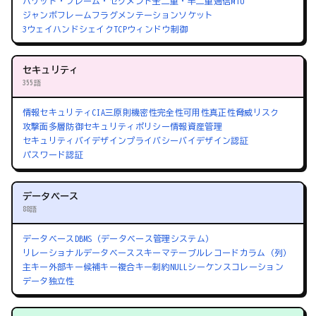
パケット・フレーム・セグメント
全二重・半二重通信
MTU
ジャンボフレーム
フラグメンテーション
ソケット
3ウェイハンドシェイク
TCPウィンドウ制御
セキュリティ
355語
情報セキュリティ
CIA三原則
機密性
完全性
可用性
真正性
脅威
リスク
攻撃面
多層防御
セキュリティポリシー
情報資産管理
セキュリティバイデザイン
プライバシーバイデザイン
認証
パスワード認証
データベース
88語
データベース
DBMS（データベース管理システム）
リレーショナルデータベース
スキーマ
テーブル
レコード
カラム（列）
主キー
外部キー
候補キー
複合キー
制約
NULL
シーケンス
コレーション
データ独立性