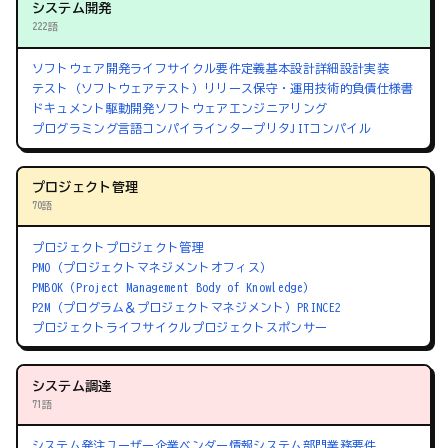
システム開発
222語
ソフトウェア開発ライフサイクル
要件定義
基本設計
詳細設計
実装
テスト（ソフトウェアテスト）
リリース
保守・運用
技術的負債
仕様書
ドキュメント駆動開発
ソフトウェアエンジニアリング
プログラミング言語
コンパイラ
インタープリタ
JITコンパイル
プロジェクト管理
70語
プロジェクト
プロジェクト管理
PMO（プロジェクトマネジメントオフィス）
PMBOK（Project Management Body of Knowledge）
P2M（プログラム＆プロジェクトマネジメント）
PRINCE2
プロジェクトライフサイクル
プロジェクトスポンサー
システム調達
71語
システム発注
ユーザー企業
ベンダー
情報システム部門
業務要件