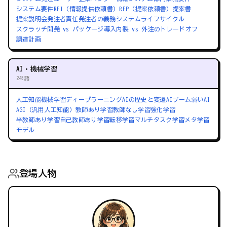
システム要件
RFI（情報提供依頼書）
RFP（提案依頼書）
提案書
提案説明会
発注者責任
発注者の義務
システムライフサイクル
スクラッチ開発 vs パッケージ導入
内製 vs 外注のトレードオフ
調達計画
AI・機械学習
245語
人工知能
機械学習
ディープラーニング
AIの歴史と変遷
AIブーム
弱いAI
AGI（汎用人工知能）
教師あり学習
教師なし学習
強化学習
半教師あり学習
自己教師あり学習
転移学習
マルチタスク学習
メタ学習
モデル
登場人物