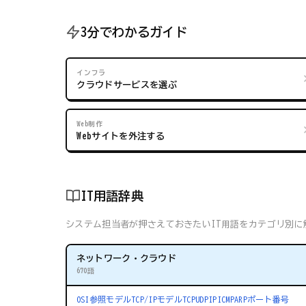
3分でわかるガイド
インフラ
クラウドサービスを選ぶ
Web制作
Webサイトを外注する
IT用語辞典
システム担当者が押さえておきたいIT用語をカテゴリ別に解
ネットワーク・クラウド
670語
OSI参照モデル
TCP/IPモデル
TCP
UDP
IP
ICMP
ARP
ポート番号