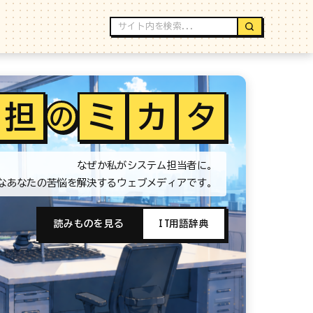
担
ミ
カ
タ
の
なぜか私がシステム担当者に。
なあなたの苦悩を解決するウェブメディアです。
読みものを見る
IT用語辞典