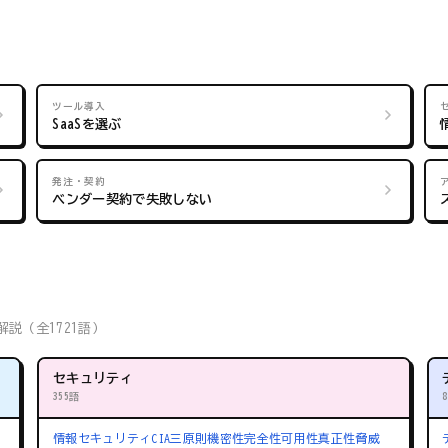
ツール導入
SaaSを選ぶ
発注・契約
ベンダー契約で失敗しない
説（全1721語）
セキュリティ
355語
情報セキュリティ
CIA三原則
機密性
完全性
可用性
真正性
脅威