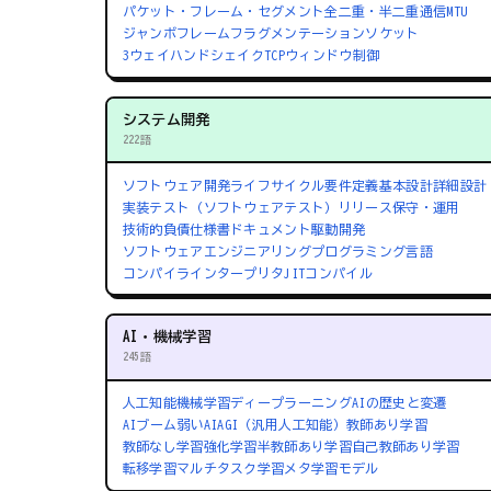
パケット・フレーム・セグメント
全二重・半二重通信
MTU
ジャンボフレーム
フラグメンテーション
ソケット
3ウェイハンドシェイク
TCPウィンドウ制御
システム開発
222語
ソフトウェア開発ライフサイクル
要件定義
基本設計
詳細設計
実装
テスト（ソフトウェアテスト）
リリース
保守・運用
技術的負債
仕様書
ドキュメント駆動開発
ソフトウェアエンジニアリング
プログラミング言語
コンパイラ
インタープリタ
JITコンパイル
AI・機械学習
245語
人工知能
機械学習
ディープラーニング
AIの歴史と変遷
AIブーム
弱いAI
AGI（汎用人工知能）
教師あり学習
教師なし学習
強化学習
半教師あり学習
自己教師あり学習
転移学習
マルチタスク学習
メタ学習
モデル