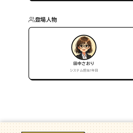
登場人物
田中さおり
システム担当1年目