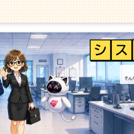
シ
ス
そん