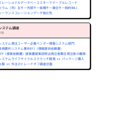
リレーショナルデータベース
スキーマ
テーブル
レコード
カラム（列）
主キー
外部キー
候補キー
複合キー
制約
NULL
シーケンス
コレーション
データ独立性
システム調達
71語
システム発注
ユーザー企業
ベンダー
情報システム部門
業務要件
システム要件
RFI（情報提供依頼書）
RFP（提案依頼書）
提案書
提案説明会
発注者責任
発注者の義務
システムライフサイクル
スクラッチ開発 vs パッケージ導入
内製 vs 外注のトレードオフ
調達計画