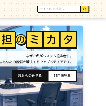
担
ミ
カ
タ
の
なぜか私がシステム担当者に。
なあなたの苦悩を解決するウェブメディアです。
読みものを見る
IT用語辞典