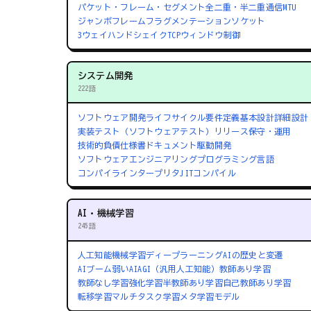
パケット・フレーム・セグメント
全二重・半二重通信
MTU
ジャンボフレーム
フラグメンテーション
ソケット
3ウェイハンドシェイク
TCPウィンドウ制御
システム開発
222語
ソフトウェア開発ライフサイクル
要件定義
基本設計
詳細設計
実装
テスト（ソフトウェアテスト）
リリース
保守・運用
技術的負債
仕様書
ドキュメント駆動開発
ソフトウェアエンジニアリング
プログラミング言語
コンパイラ
インタープリタ
JITコンパイル
AI・機械学習
245語
人工知能
機械学習
ディープラーニング
AIの歴史と変遷
AIブーム
弱いAI
AGI（汎用人工知能）
教師あり学習
教師なし学習
強化学習
半教師あり学習
自己教師あり学習
転移学習
マルチタスク学習
メタ学習
モデル