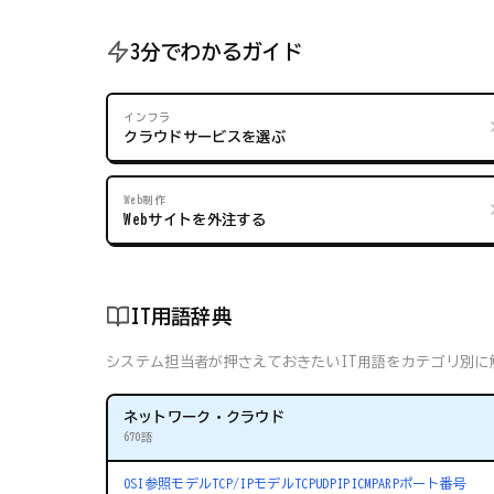
3分でわかるガイド
インフラ
クラウドサービスを選ぶ
Web制作
Webサイトを外注する
IT用語辞典
システム担当者が押さえておきたいIT用語をカテゴリ別に解
ネットワーク・クラウド
670語
OSI参照モデル
TCP/IPモデル
TCP
UDP
IP
ICMP
ARP
ポート番号