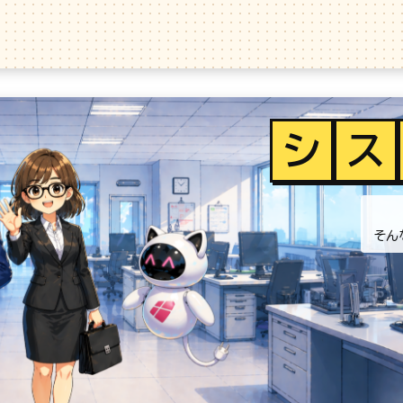
シ
ス
そん