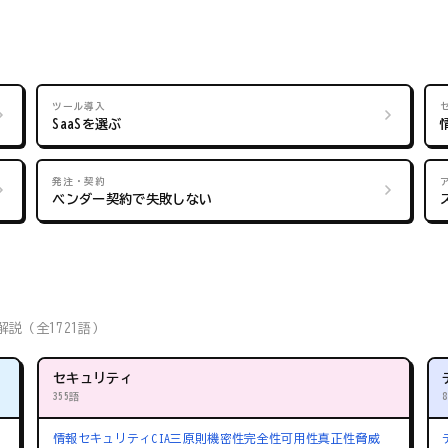
ツール導入
SaaSを選ぶ
発注・契約
ベンダー契約で失敗しない
説（全1721語）
セキュリティ
355語
情報セキュリティ
CIA三原則
機密性
完全性
可用性
真正性
脅威