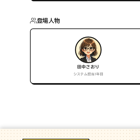
登場人物
田中さおり
システム担当1年目