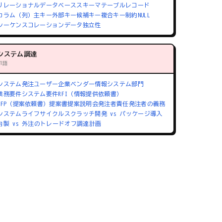
リレーショナルデータベース
スキーマ
テーブル
レコード
カラム（列）
主キー
外部キー
候補キー
複合キー
制約
NULL
シーケンス
コレーション
データ独立性
システム調達
71語
システム発注
ユーザー企業
ベンダー
情報システム部門
業務要件
システム要件
RFI（情報提供依頼書）
RFP（提案依頼書）
提案書
提案説明会
発注者責任
発注者の義務
システムライフサイクル
スクラッチ開発 vs パッケージ導入
内製 vs 外注のトレードオフ
調達計画