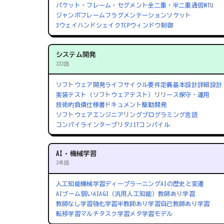
パケット・フレーム・セグメント
全二重・半二重通信
MTU
ジャンボフレーム
フラグメンテーション
ソケット
3ウェイハンドシェイク
TCPウィンドウ制御
システム開発
222語
ソフトウェア開発ライフサイクル
要件定義
基本設計
詳細設計
実装
テスト（ソフトウェアテスト）
リリース
保守・運用
技術的負債
仕様書
ドキュメント駆動開発
ソフトウェアエンジニアリング
プログラミング言語
コンパイラ
インタープリタ
JITコンパイル
AI・機械学習
245語
人工知能
機械学習
ディープラーニング
AIの歴史と変遷
AIブーム
弱いAI
AGI（汎用人工知能）
教師あり学習
教師なし学習
強化学習
半教師あり学習
自己教師あり学習
転移学習
マルチタスク学習
メタ学習
モデル