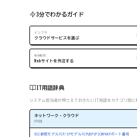
3分でわかるガイド
インフラ
クラウドサービスを選ぶ
Web制作
Webサイトを外注する
IT用語辞典
システム担当者が押さえておきたいIT用語をカテゴリ別に解
ネットワーク・クラウド
670語
OSI参照モデル
TCP/IPモデル
TCP
UDP
IP
ICMP
ARP
ポート番号