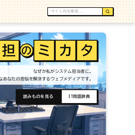
担
ミ
カ
タ
の
なぜか私がシステム担当者に。
なあなたの苦悩を解決するウェブメディアです。
読みものを見る
IT用語辞典