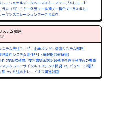
リレーショナルデータベース
スキーマ
テーブル
レコード
カラム（列）
主キー
外部キー
候補キー
複合キー
制約
NULL
シーケンス
コレーション
データ独立性
システム調達
71語
システム発注
ユーザー企業
ベンダー
情報システム部門
業務要件
システム要件
RFI（情報提供依頼書）
RFP（提案依頼書）
提案書
提案説明会
発注者責任
発注者の義務
システムライフサイクル
スクラッチ開発 vs パッケージ導入
内製 vs 外注のトレードオフ
調達計画