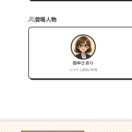
登場人物
田中さおり
システム担当1年目