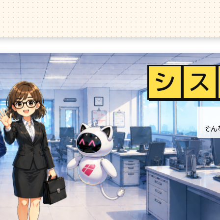
シ
ス
そん