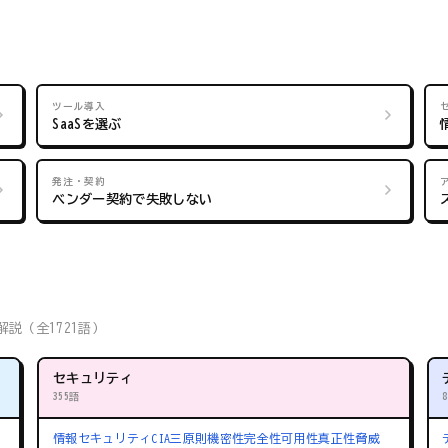
ツール導入
SaaSを選ぶ
発注・契約
ベンダー契約で失敗しない
説（全1721語）
セキュリティ
355語
情報セキュリティ
CIA三原則
機密性
完全性
可用性
真正性
脅威