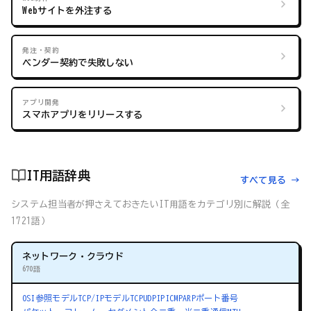
Webサイトを外注する
発注・契約
ベンダー契約で失敗しない
アプリ開発
スマホアプリをリリースする
IT用語辞典
すべて見る →
システム担当者が押さえておきたいIT用語をカテゴリ別に解説（全
1721語）
ネットワーク・クラウド
670語
OSI参照モデル
TCP/IPモデル
TCP
UDP
IP
ICMP
ARP
ポート番号