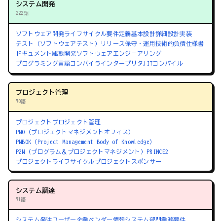
システム開発
222語
ソフトウェア開発ライフサイクル
要件定義
基本設計
詳細設計
実装
テスト（ソフトウェアテスト）
リリース
保守・運用
技術的負債
仕様書
ドキュメント駆動開発
ソフトウェアエンジニアリング
プログラミング言語
コンパイラ
インタープリタ
JITコンパイル
プロジェクト管理
70語
プロジェクト
プロジェクト管理
PMO（プロジェクトマネジメントオフィス）
PMBOK（Project Management Body of Knowledge）
P2M（プログラム＆プロジェクトマネジメント）
PRINCE2
プロジェクトライフサイクル
プロジェクトスポンサー
システム調達
71語
システム発注
ユーザー企業
ベンダー
情報システム部門
業務要件