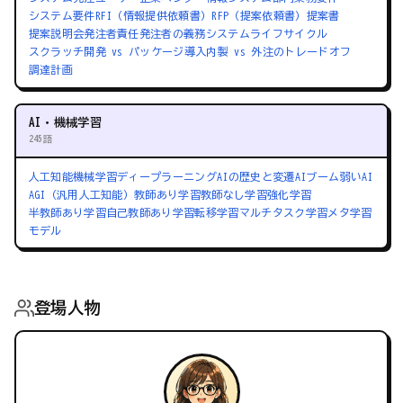
システム要件
RFI（情報提供依頼書）
RFP（提案依頼書）
提案書
提案説明会
発注者責任
発注者の義務
システムライフサイクル
スクラッチ開発 vs パッケージ導入
内製 vs 外注のトレードオフ
調達計画
AI・機械学習
245語
人工知能
機械学習
ディープラーニング
AIの歴史と変遷
AIブーム
弱いAI
AGI（汎用人工知能）
教師あり学習
教師なし学習
強化学習
半教師あり学習
自己教師あり学習
転移学習
マルチタスク学習
メタ学習
モデル
登場人物