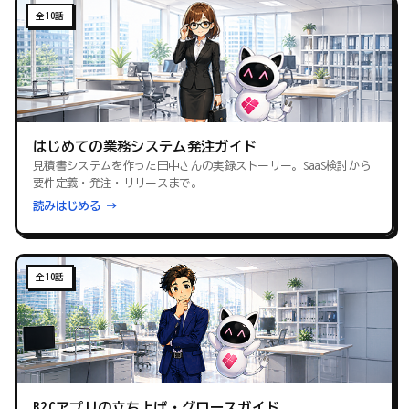
全10話
はじめての業務システム発注ガイド
見積書システムを作った田中さんの実録ストーリー。SaaS検討から
要件定義・発注・リリースまで。
読みはじめる →
全10話
B2Cアプリの立ち上げ・グロースガイド