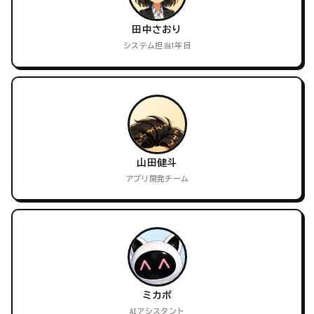
田中さおり
システム担当1年目
山田健斗
アプリ開発チーム
ミカポ
AIアシスタント