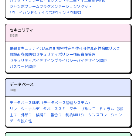
パケット・フレーム・セグメント
全二重・半二重通信
MTU
ジャンボフレーム
フラグメンテーション
ソケット
3ウェイハンドシェイク
TCPウィンドウ制御
セキュリティ
355語
情報セキュリティ
CIA三原則
機密性
完全性
可用性
真正性
脅威
リスク
攻撃面
多層防御
セキュリティポリシー
情報資産管理
セキュリティバイデザイン
プライバシーバイデザイン
認証
パスワード認証
データベース
88語
データベース
DBMS（データベース管理システム）
リレーショナルデータベース
スキーマ
テーブル
レコード
カラム（列）
主キー
外部キー
候補キー
複合キー
制約
NULL
シーケンス
コレーション
データ独立性