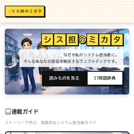
//
シ
ス
担
ミ
カ
タ
の
なぜか私がシステム担当者に。
そんなあなたの苦悩を解決するウェブメディアです。
読みものを見る
IT用語辞典
連載ガイド
ストーリーで学ぶ、実践的なシステム担当者ガイド