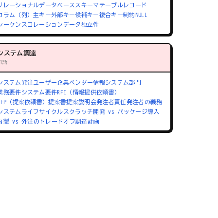
リレーショナルデータベース
スキーマ
テーブル
レコード
カラム（列）
主キー
外部キー
候補キー
複合キー
制約
NULL
シーケンス
コレーション
データ独立性
システム調達
71語
システム発注
ユーザー企業
ベンダー
情報システム部門
業務要件
システム要件
RFI（情報提供依頼書）
RFP（提案依頼書）
提案書
提案説明会
発注者責任
発注者の義務
システムライフサイクル
スクラッチ開発 vs パッケージ導入
内製 vs 外注のトレードオフ
調達計画