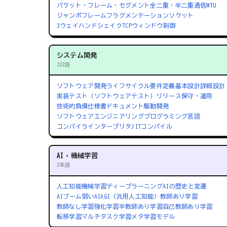
パケット・フレーム・セグメント
全二重・半二重通信
MTU
ジャンボフレーム
フラグメンテーション
ソケット
3ウェイハンドシェイク
TCPウィンドウ制御
システム開発
222語
ソフトウェア開発ライフサイクル
要件定義
基本設計
詳細設計
実装
テスト（ソフトウェアテスト）
リリース
保守・運用
技術的負債
仕様書
ドキュメント駆動開発
ソフトウェアエンジニアリング
プログラミング言語
コンパイラ
インタープリタ
JITコンパイル
AI・機械学習
245語
人工知能
機械学習
ディープラーニング
AIの歴史と変遷
AIブーム
弱いAI
AGI（汎用人工知能）
教師あり学習
教師なし学習
強化学習
半教師あり学習
自己教師あり学習
転移学習
マルチタスク学習
メタ学習
モデル