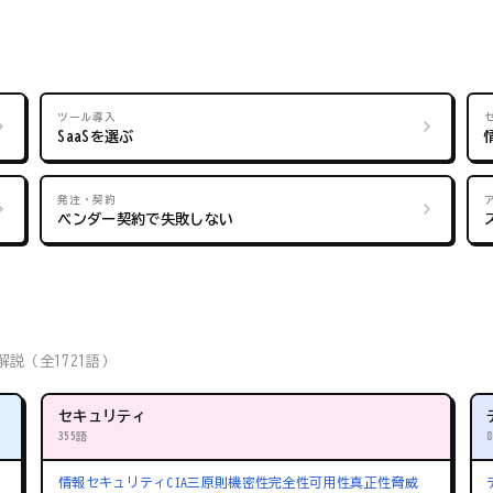
ツール導入
SaaSを選ぶ
発注・契約
ベンダー契約で失敗しない
説（全1721語）
セキュリティ
355語
情報セキュリティ
CIA三原則
機密性
完全性
可用性
真正性
脅威