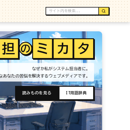
担
ミ
カ
タ
の
なぜか私がシステム担当者に。
なあなたの苦悩を解決するウェブメディアです。
読みものを見る
IT用語辞典