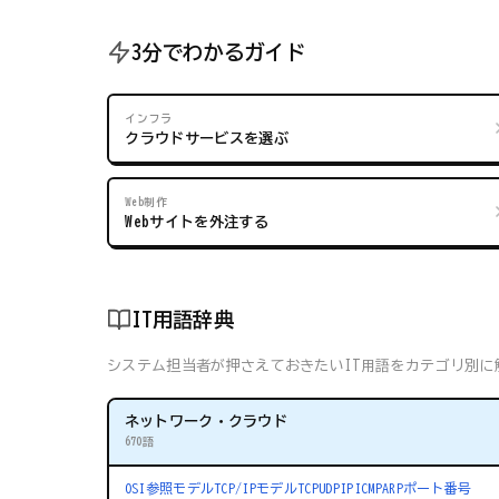
3分でわかるガイド
インフラ
クラウドサービスを選ぶ
Web制作
Webサイトを外注する
IT用語辞典
システム担当者が押さえておきたいIT用語をカテゴリ別に解
ネットワーク・クラウド
670語
OSI参照モデル
TCP/IPモデル
TCP
UDP
IP
ICMP
ARP
ポート番号