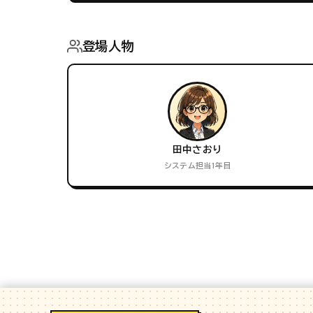
登場人物
田中さおり
システム担当1年目