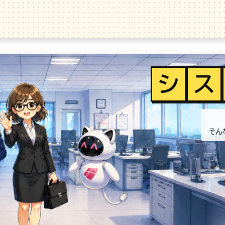
シ
ス
そん