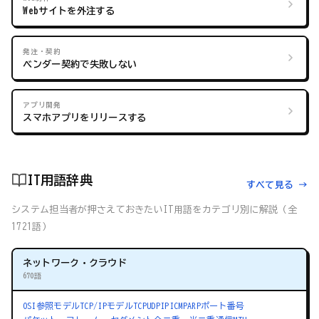
Webサイトを外注する
発注・契約
ベンダー契約で失敗しない
アプリ開発
スマホアプリをリリースする
IT用語辞典
すべて見る →
システム担当者が押さえておきたいIT用語をカテゴリ別に解説（全
1721語）
ネットワーク・クラウド
670語
OSI参照モデル
TCP/IPモデル
TCP
UDP
IP
ICMP
ARP
ポート番号