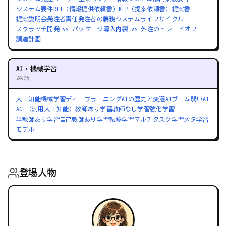
システム要件
RFI（情報提供依頼書）
RFP（提案依頼書）
提案書
提案説明会
発注者責任
発注者の義務
システムライフサイクル
スクラッチ開発 vs パッケージ導入
内製 vs 外注のトレードオフ
調達計画
AI・機械学習
245語
人工知能
機械学習
ディープラーニング
AIの歴史と変遷
AIブーム
弱いAI
AGI（汎用人工知能）
教師あり学習
教師なし学習
強化学習
半教師あり学習
自己教師あり学習
転移学習
マルチタスク学習
メタ学習
モデル
登場人物