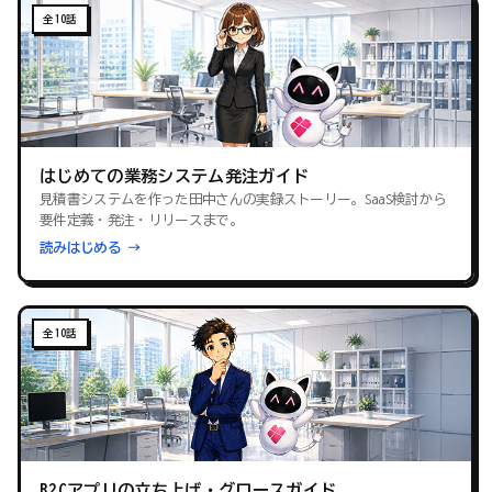
全10話
はじめての業務システム発注ガイド
見積書システムを作った田中さんの実録ストーリー。SaaS検討から
要件定義・発注・リリースまで。
読みはじめる →
全10話
B2Cアプリの立ち上げ・グロースガイド