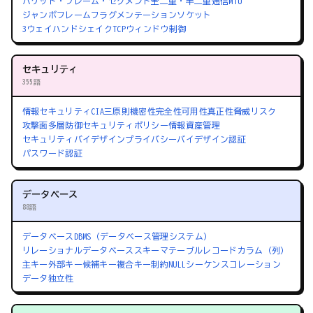
パケット・フレーム・セグメント
全二重・半二重通信
MTU
ジャンボフレーム
フラグメンテーション
ソケット
3ウェイハンドシェイク
TCPウィンドウ制御
セキュリティ
355語
情報セキュリティ
CIA三原則
機密性
完全性
可用性
真正性
脅威
リスク
攻撃面
多層防御
セキュリティポリシー
情報資産管理
セキュリティバイデザイン
プライバシーバイデザイン
認証
パスワード認証
データベース
88語
データベース
DBMS（データベース管理システム）
リレーショナルデータベース
スキーマ
テーブル
レコード
カラム（列）
主キー
外部キー
候補キー
複合キー
制約
NULL
シーケンス
コレーション
データ独立性