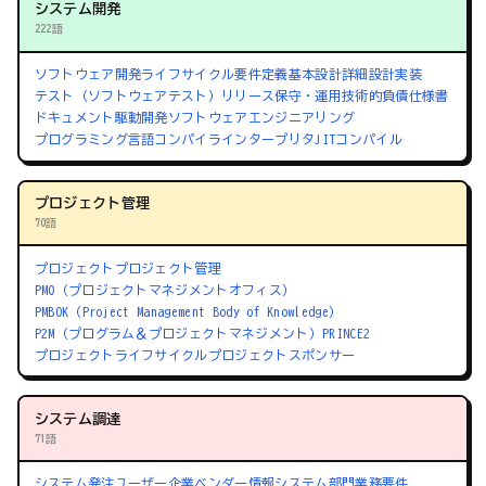
システム開発
222語
ソフトウェア開発ライフサイクル
要件定義
基本設計
詳細設計
実装
テスト（ソフトウェアテスト）
リリース
保守・運用
技術的負債
仕様書
ドキュメント駆動開発
ソフトウェアエンジニアリング
プログラミング言語
コンパイラ
インタープリタ
JITコンパイル
プロジェクト管理
70語
プロジェクト
プロジェクト管理
PMO（プロジェクトマネジメントオフィス）
PMBOK（Project Management Body of Knowledge）
P2M（プログラム＆プロジェクトマネジメント）
PRINCE2
プロジェクトライフサイクル
プロジェクトスポンサー
システム調達
71語
システム発注
ユーザー企業
ベンダー
情報システム部門
業務要件