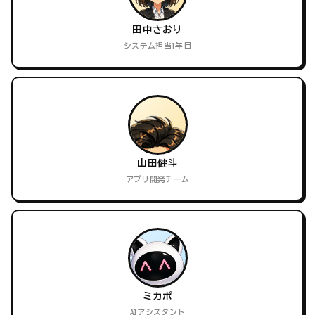
田中さおり
システム担当1年目
山田健斗
アプリ開発チーム
ミカポ
AIアシスタント