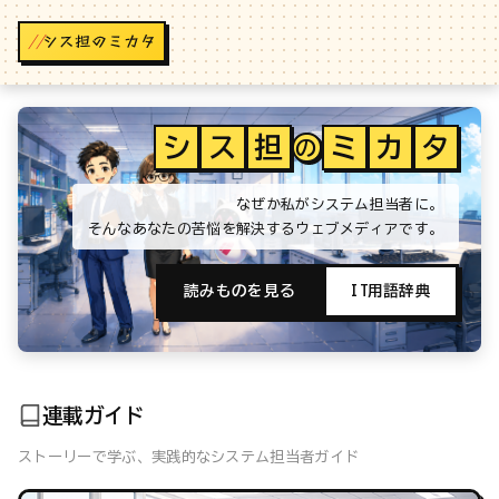
//
シ
ス
担
ミ
カ
タ
の
なぜか私がシステム担当者に。
そんなあなたの苦悩を解決するウェブメディアです。
読みものを見る
IT用語辞典
連載ガイド
ストーリーで学ぶ、実践的なシステム担当者ガイド