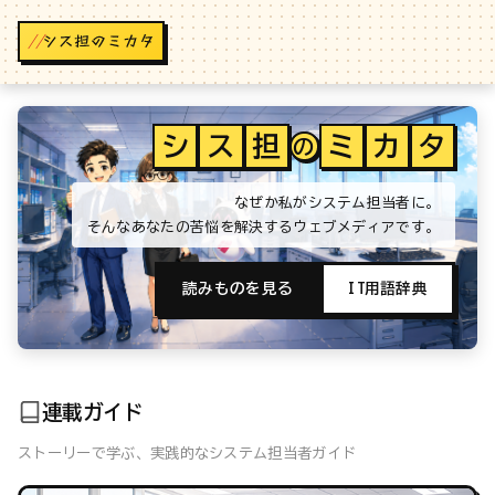
//
シ
ス
担
ミ
カ
タ
の
なぜか私がシステム担当者に。
そんなあなたの苦悩を解決するウェブメディアです。
読みものを見る
IT用語辞典
連載ガイド
ストーリーで学ぶ、実践的なシステム担当者ガイド