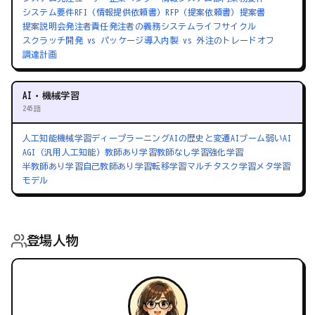
システム要件
RFI（情報提供依頼書）
RFP（提案依頼書）
提案書
提案説明会
発注者責任
発注者の義務
システムライフサイクル
スクラッチ開発 vs パッケージ導入
内製 vs 外注のトレードオフ
調達計画
AI・機械学習
245語
人工知能
機械学習
ディープラーニング
AIの歴史と変遷
AIブーム
弱いAI
AGI（汎用人工知能）
教師あり学習
教師なし学習
強化学習
半教師あり学習
自己教師あり学習
転移学習
マルチタスク学習
メタ学習
モデル
登場人物