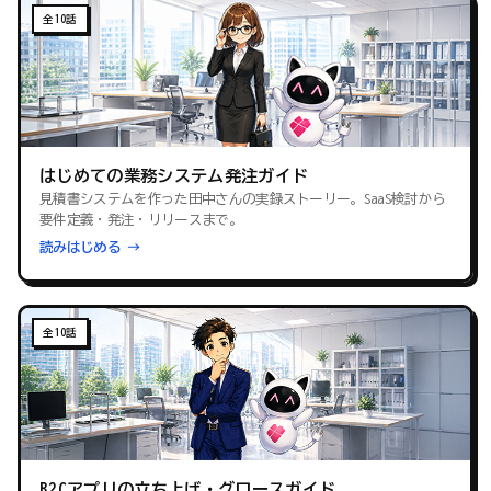
全10話
はじめての業務システム発注ガイド
見積書システムを作った田中さんの実録ストーリー。SaaS検討から
要件定義・発注・リリースまで。
読みはじめる →
全10話
B2Cアプリの立ち上げ・グロースガイド