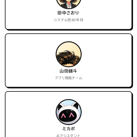
田中さおり
システム担当1年目
山田健斗
アプリ開発チーム
ミカポ
AIアシスタント