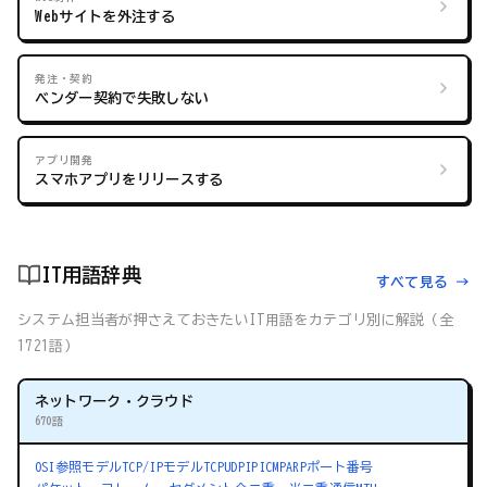
Webサイトを外注する
発注・契約
ベンダー契約で失敗しない
アプリ開発
スマホアプリをリリースする
IT用語辞典
すべて見る →
システム担当者が押さえておきたいIT用語をカテゴリ別に解説（全
1721語）
ネットワーク・クラウド
670語
OSI参照モデル
TCP/IPモデル
TCP
UDP
IP
ICMP
ARP
ポート番号