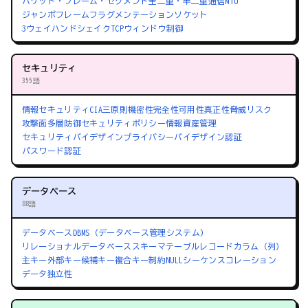
パケット・フレーム・セグメント
全二重・半二重通信
MTU
ジャンボフレーム
フラグメンテーション
ソケット
3ウェイハンドシェイク
TCPウィンドウ制御
セキュリティ
355語
情報セキュリティ
CIA三原則
機密性
完全性
可用性
真正性
脅威
リスク
攻撃面
多層防御
セキュリティポリシー
情報資産管理
セキュリティバイデザイン
プライバシーバイデザイン
認証
パスワード認証
データベース
88語
データベース
DBMS（データベース管理システム）
リレーショナルデータベース
スキーマ
テーブル
レコード
カラム（列）
主キー
外部キー
候補キー
複合キー
制約
NULL
シーケンス
コレーション
データ独立性