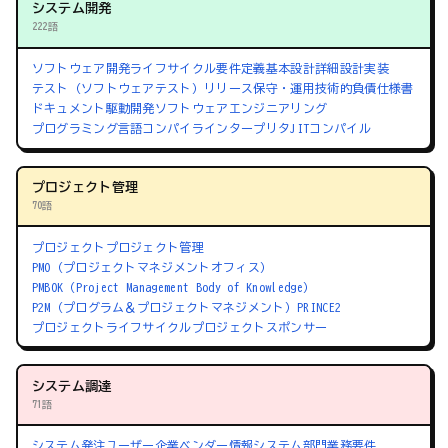
システム開発
222語
ソフトウェア開発ライフサイクル
要件定義
基本設計
詳細設計
実装
テスト（ソフトウェアテスト）
リリース
保守・運用
技術的負債
仕様書
ドキュメント駆動開発
ソフトウェアエンジニアリング
プログラミング言語
コンパイラ
インタープリタ
JITコンパイル
プロジェクト管理
70語
プロジェクト
プロジェクト管理
PMO（プロジェクトマネジメントオフィス）
PMBOK（Project Management Body of Knowledge）
P2M（プログラム＆プロジェクトマネジメント）
PRINCE2
プロジェクトライフサイクル
プロジェクトスポンサー
システム調達
71語
システム発注
ユーザー企業
ベンダー
情報システム部門
業務要件