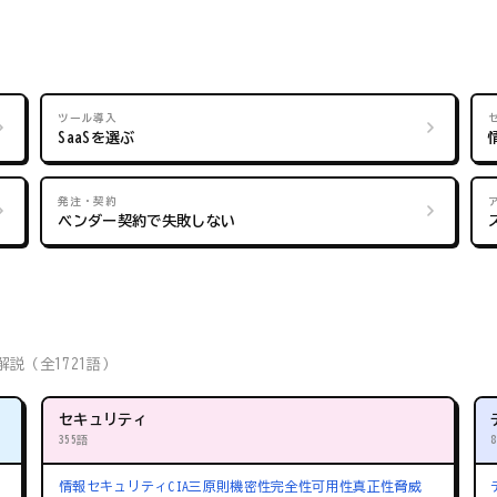
ツール導入
SaaSを選ぶ
発注・契約
ベンダー契約で失敗しない
説（全1721語）
セキュリティ
355語
情報セキュリティ
CIA三原則
機密性
完全性
可用性
真正性
脅威