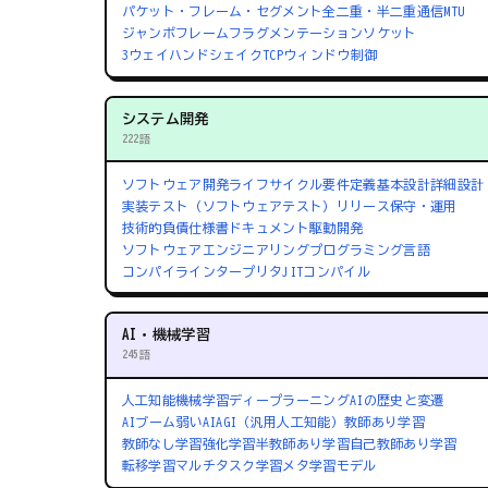
パケット・フレーム・セグメント
全二重・半二重通信
MTU
ジャンボフレーム
フラグメンテーション
ソケット
3ウェイハンドシェイク
TCPウィンドウ制御
システム開発
222語
ソフトウェア開発ライフサイクル
要件定義
基本設計
詳細設計
実装
テスト（ソフトウェアテスト）
リリース
保守・運用
技術的負債
仕様書
ドキュメント駆動開発
ソフトウェアエンジニアリング
プログラミング言語
コンパイラ
インタープリタ
JITコンパイル
AI・機械学習
245語
人工知能
機械学習
ディープラーニング
AIの歴史と変遷
AIブーム
弱いAI
AGI（汎用人工知能）
教師あり学習
教師なし学習
強化学習
半教師あり学習
自己教師あり学習
転移学習
マルチタスク学習
メタ学習
モデル