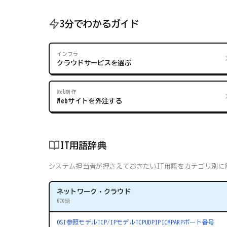
3分でわかるガイド
インフラ
クラウドサービスを選ぶ
Web制作
Webサイトを外注する
IT用語辞典
システム担当者が押さえておきたいIT用語をカテゴリ別に解
ネットワーク・クラウド
670語
OSI参照モデル
TCP/IPモデル
TCP
UDP
IP
ICMP
ARP
ポート番号