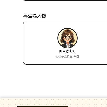
登場人物
田中さおり
システム担当1年目