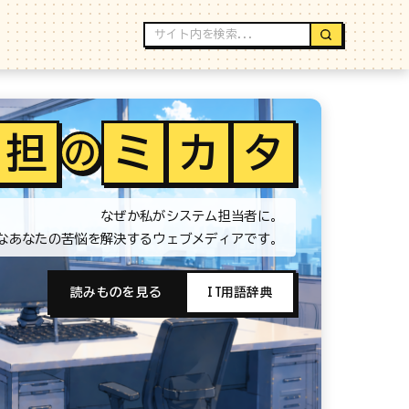
担
ミ
カ
タ
の
なぜか私がシステム担当者に。
なあなたの苦悩を解決するウェブメディアです。
読みものを見る
IT用語辞典