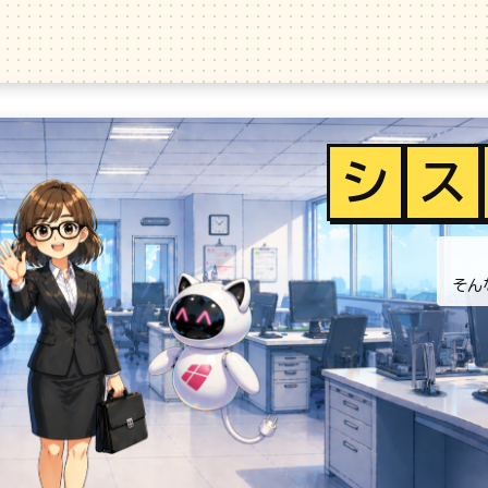
シ
ス
そん