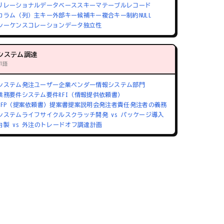
リレーショナルデータベース
スキーマ
テーブル
レコード
カラム（列）
主キー
外部キー
候補キー
複合キー
制約
NULL
シーケンス
コレーション
データ独立性
システム調達
71語
システム発注
ユーザー企業
ベンダー
情報システム部門
業務要件
システム要件
RFI（情報提供依頼書）
RFP（提案依頼書）
提案書
提案説明会
発注者責任
発注者の義務
システムライフサイクル
スクラッチ開発 vs パッケージ導入
内製 vs 外注のトレードオフ
調達計画