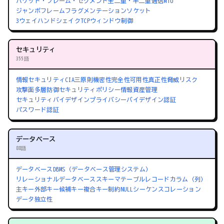
パケット・フレーム・セグメント
全二重・半二重通信
MTU
ジャンボフレーム
フラグメンテーション
ソケット
3ウェイハンドシェイク
TCPウィンドウ制御
セキュリティ
355語
情報セキュリティ
CIA三原則
機密性
完全性
可用性
真正性
脅威
リスク
攻撃面
多層防御
セキュリティポリシー
情報資産管理
セキュリティバイデザイン
プライバシーバイデザイン
認証
パスワード認証
データベース
88語
データベース
DBMS（データベース管理システム）
リレーショナルデータベース
スキーマ
テーブル
レコード
カラム（列）
主キー
外部キー
候補キー
複合キー
制約
NULL
シーケンス
コレーション
データ独立性