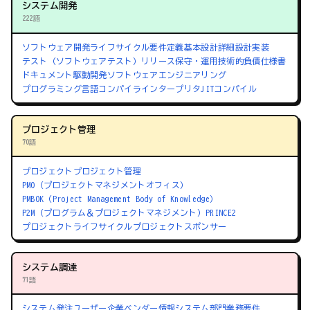
システム開発
222語
ソフトウェア開発ライフサイクル
要件定義
基本設計
詳細設計
実装
テスト（ソフトウェアテスト）
リリース
保守・運用
技術的負債
仕様書
ドキュメント駆動開発
ソフトウェアエンジニアリング
プログラミング言語
コンパイラ
インタープリタ
JITコンパイル
プロジェクト管理
70語
プロジェクト
プロジェクト管理
PMO（プロジェクトマネジメントオフィス）
PMBOK（Project Management Body of Knowledge）
P2M（プログラム＆プロジェクトマネジメント）
PRINCE2
プロジェクトライフサイクル
プロジェクトスポンサー
システム調達
71語
システム発注
ユーザー企業
ベンダー
情報システム部門
業務要件