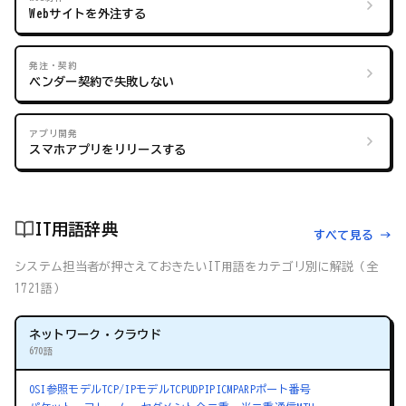
Webサイトを外注する
発注・契約
ベンダー契約で失敗しない
アプリ開発
スマホアプリをリリースする
IT用語辞典
すべて見る →
システム担当者が押さえておきたいIT用語をカテゴリ別に解説（全
1721語）
ネットワーク・クラウド
670語
OSI参照モデル
TCP/IPモデル
TCP
UDP
IP
ICMP
ARP
ポート番号