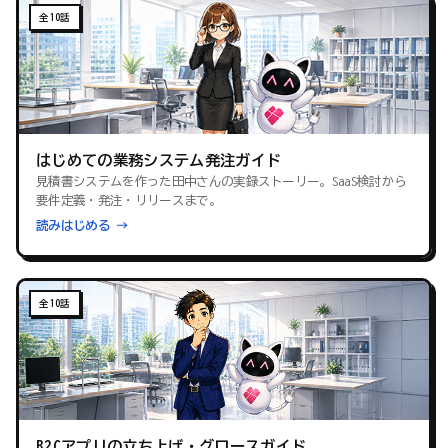
全10話
はじめての業務システム発注ガイド
見積書システムを作った田中さんの実録ストーリー。SaaS検討から
要件定義・発注・リリースまで。
読みはじめる →
全10話
B2Cアプリの立ち上げ・グロースガイド