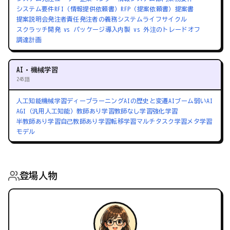
システム要件
RFI（情報提供依頼書）
RFP（提案依頼書）
提案書
提案説明会
発注者責任
発注者の義務
システムライフサイクル
スクラッチ開発 vs パッケージ導入
内製 vs 外注のトレードオフ
調達計画
AI・機械学習
245語
人工知能
機械学習
ディープラーニング
AIの歴史と変遷
AIブーム
弱いAI
AGI（汎用人工知能）
教師あり学習
教師なし学習
強化学習
半教師あり学習
自己教師あり学習
転移学習
マルチタスク学習
メタ学習
モデル
登場人物