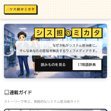
//
シ
ス
担
ミ
カ
タ
の
なぜか私がシステム担当者に。
そんなあなたの苦悩を解決するウェブメディアです。
読みものを見る
IT用語辞典
連載ガイド
ストーリーで学ぶ、実践的なシステム担当者ガイド