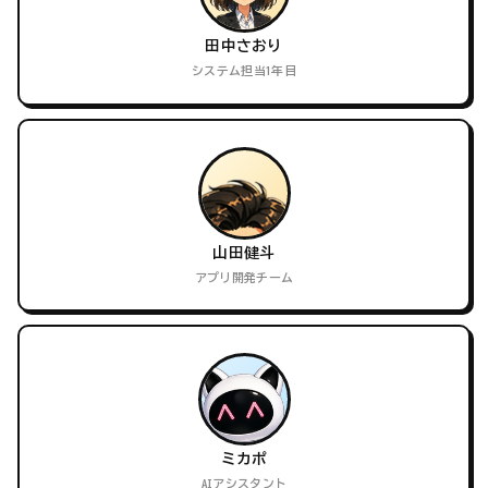
田中さおり
システム担当1年目
山田健斗
アプリ開発チーム
ミカポ
AIアシスタント