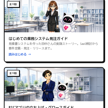
全10話
はじめての業務システム発注ガイド
見積書システムを作った田中さんの実録ストーリー。SaaS検討から
要件定義・発注・リリースまで。
読みはじめる →
全10話
B2Cアプリの立ち上げ・グロースガイド