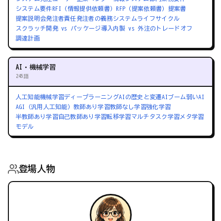
システム要件
RFI（情報提供依頼書）
RFP（提案依頼書）
提案書
提案説明会
発注者責任
発注者の義務
システムライフサイクル
スクラッチ開発 vs パッケージ導入
内製 vs 外注のトレードオフ
調達計画
AI・機械学習
245語
人工知能
機械学習
ディープラーニング
AIの歴史と変遷
AIブーム
弱いAI
AGI（汎用人工知能）
教師あり学習
教師なし学習
強化学習
半教師あり学習
自己教師あり学習
転移学習
マルチタスク学習
メタ学習
モデル
登場人物