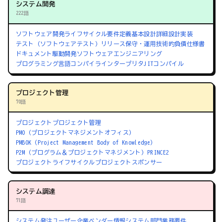
システム開発
222語
ソフトウェア開発ライフサイクル
要件定義
基本設計
詳細設計
実装
テスト（ソフトウェアテスト）
リリース
保守・運用
技術的負債
仕様書
ドキュメント駆動開発
ソフトウェアエンジニアリング
プログラミング言語
コンパイラ
インタープリタ
JITコンパイル
プロジェクト管理
70語
プロジェクト
プロジェクト管理
PMO（プロジェクトマネジメントオフィス）
PMBOK（Project Management Body of Knowledge）
P2M（プログラム＆プロジェクトマネジメント）
PRINCE2
プロジェクトライフサイクル
プロジェクトスポンサー
システム調達
71語
システム発注
ユーザー企業
ベンダー
情報システム部門
業務要件