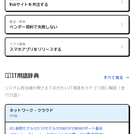
Webサイトを外注する
発注・契約
ベンダー契約で失敗しない
アプリ開発
スマホアプリをリリースする
IT用語辞典
すべて見る →
システム担当者が押さえておきたいIT用語をカテゴリ別に解説（全
1721語）
ネットワーク・クラウド
670語
OSI参照モデル
TCP/IPモデル
TCP
UDP
IP
ICMP
ARP
ポート番号