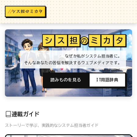
//
シ
ス
担
ミ
カ
タ
の
なぜか私がシステム担当者に。
そんなあなたの苦悩を解決するウェブメディアです。
読みものを見る
IT用語辞典
連載ガイド
ストーリーで学ぶ、実践的なシステム担当者ガイド