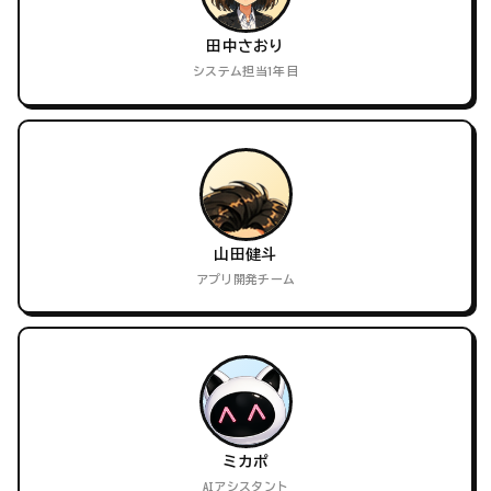
田中さおり
システム担当1年目
山田健斗
アプリ開発チーム
ミカポ
AIアシスタント