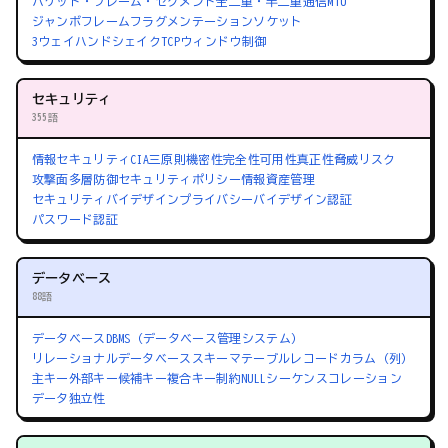
パケット・フレーム・セグメント
全二重・半二重通信
MTU
ジャンボフレーム
フラグメンテーション
ソケット
3ウェイハンドシェイク
TCPウィンドウ制御
セキュリティ
355語
情報セキュリティ
CIA三原則
機密性
完全性
可用性
真正性
脅威
リスク
攻撃面
多層防御
セキュリティポリシー
情報資産管理
セキュリティバイデザイン
プライバシーバイデザイン
認証
パスワード認証
データベース
88語
データベース
DBMS（データベース管理システム）
リレーショナルデータベース
スキーマ
テーブル
レコード
カラム（列）
主キー
外部キー
候補キー
複合キー
制約
NULL
シーケンス
コレーション
データ独立性