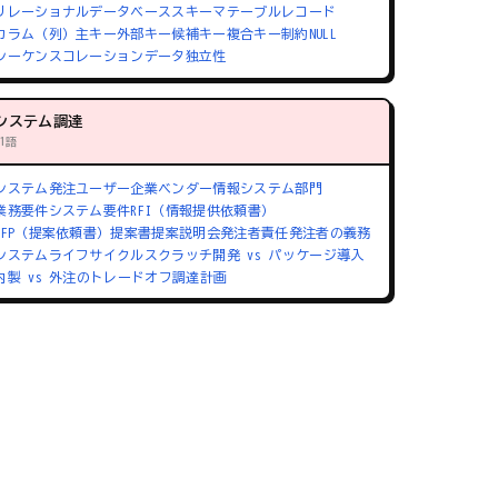
リレーショナルデータベース
スキーマ
テーブル
レコード
カラム（列）
主キー
外部キー
候補キー
複合キー
制約
NULL
シーケンス
コレーション
データ独立性
システム調達
71語
システム発注
ユーザー企業
ベンダー
情報システム部門
業務要件
システム要件
RFI（情報提供依頼書）
RFP（提案依頼書）
提案書
提案説明会
発注者責任
発注者の義務
システムライフサイクル
スクラッチ開発 vs パッケージ導入
内製 vs 外注のトレードオフ
調達計画