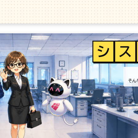
シ
ス
そん