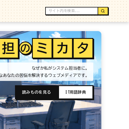
担
ミ
カ
タ
の
なぜか私がシステム担当者に。
なあなたの苦悩を解決するウェブメディアです。
読みものを見る
IT用語辞典