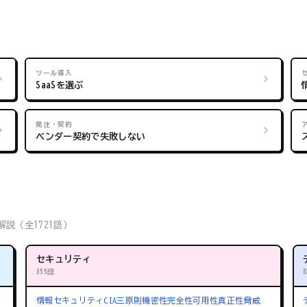
ツール導入
SaaSを選ぶ
発注・契約
ベンダー契約で失敗しない
説（全1721語）
セキュリティ
355語
情報セキュリティ
CIA三原則
機密性
完全性
可用性
真正性
脅威