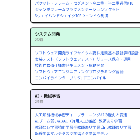
パケット・フレーム・セグメント
全二重・半二重通信
MTU
ジャンボフレーム
フラグメンテーション
ソケット
3ウェイハンドシェイク
TCPウィンドウ制御
システム開発
222語
ソフトウェア開発ライフサイクル
要件定義
基本設計
詳細設計
実装
テスト（ソフトウェアテスト）
リリース
保守・運用
技術的負債
仕様書
ドキュメント駆動開発
ソフトウェアエンジニアリング
プログラミング言語
コンパイラ
インタープリタ
JITコンパイル
AI・機械学習
245語
人工知能
機械学習
ディープラーニング
AIの歴史と変遷
AIブーム
弱いAI
AGI（汎用人工知能）
教師あり学習
教師なし学習
強化学習
半教師あり学習
自己教師あり学習
転移学習
マルチタスク学習
メタ学習
モデル