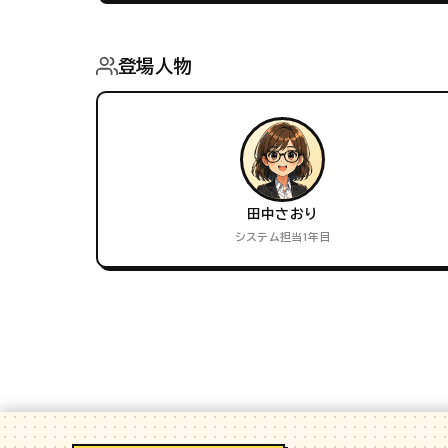
登場人物
田中さおり
システム担当1年目