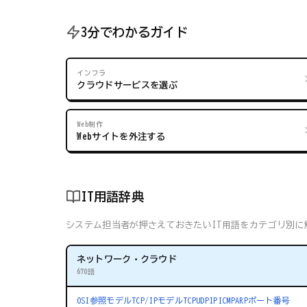
3分でわかるガイド
インフラ
クラウドサービスを選ぶ
Web制作
Webサイトを外注する
IT用語辞典
システム担当者が押さえておきたいIT用語をカテゴリ別に解
ネットワーク・クラウド
670語
OSI参照モデル
TCP/IPモデル
TCP
UDP
IP
ICMP
ARP
ポート番号