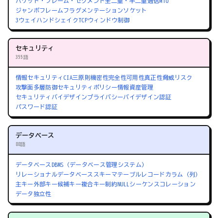
パケット・フレーム・セグメント
全二重・半二重通信
MTU
ジャンボフレーム
フラグメンテーション
ソケット
3ウェイハンドシェイク
TCPウィンドウ制御
セキュリティ
355語
情報セキュリティ
CIA三原則
機密性
完全性
可用性
真正性
脅威
リスク
攻撃面
多層防御
セキュリティポリシー
情報資産管理
セキュリティバイデザイン
プライバシーバイデザイン
認証
パスワード認証
データベース
88語
データベース
DBMS（データベース管理システム）
リレーショナルデータベース
スキーマ
テーブル
レコード
カラム（列）
主キー
外部キー
候補キー
複合キー
制約
NULL
シーケンス
コレーション
データ独立性