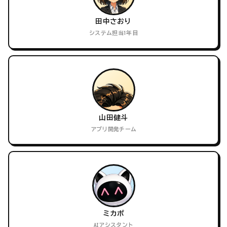
田中さおり
システム担当1年目
山田健斗
アプリ開発チーム
ミカポ
AIアシスタント