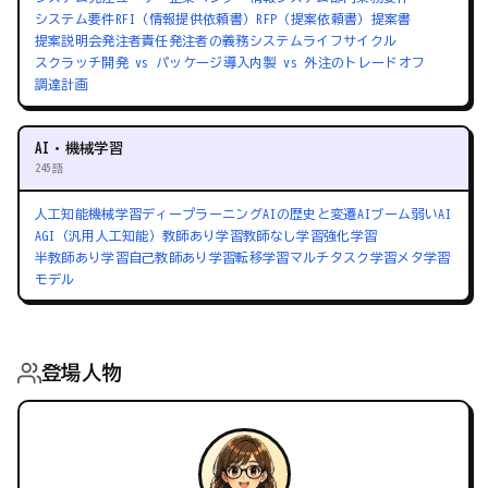
システム要件
RFI（情報提供依頼書）
RFP（提案依頼書）
提案書
提案説明会
発注者責任
発注者の義務
システムライフサイクル
スクラッチ開発 vs パッケージ導入
内製 vs 外注のトレードオフ
調達計画
AI・機械学習
245語
人工知能
機械学習
ディープラーニング
AIの歴史と変遷
AIブーム
弱いAI
AGI（汎用人工知能）
教師あり学習
教師なし学習
強化学習
半教師あり学習
自己教師あり学習
転移学習
マルチタスク学習
メタ学習
モデル
登場人物