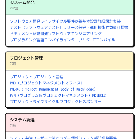
システム開発
222語
ソフトウェア開発ライフサイクル
要件定義
基本設計
詳細設計
実装
テスト（ソフトウェアテスト）
リリース
保守・運用
技術的負債
仕様書
ドキュメント駆動開発
ソフトウェアエンジニアリング
プログラミング言語
コンパイラ
インタープリタ
JITコンパイル
プロジェクト管理
70語
プロジェクト
プロジェクト管理
PMO（プロジェクトマネジメントオフィス）
PMBOK（Project Management Body of Knowledge）
P2M（プログラム＆プロジェクトマネジメント）
PRINCE2
プロジェクトライフサイクル
プロジェクトスポンサー
システム調達
71語
システム発注
ユーザー企業
ベンダー
情報システム部門
業務要件