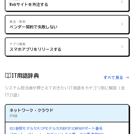
Webサイトを外注する
発注・契約
ベンダー契約で失敗しない
アプリ開発
スマホアプリをリリースする
IT用語辞典
すべて見る →
システム担当者が押さえておきたいIT用語をカテゴリ別に解説（全
1721語）
ネットワーク・クラウド
670語
OSI参照モデル
TCP/IPモデル
TCP
UDP
IP
ICMP
ARP
ポート番号