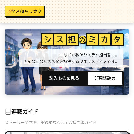
//
シ
ス
担
ミ
カ
タ
の
なぜか私がシステム担当者に。
そんなあなたの苦悩を解決するウェブメディアです。
読みものを見る
IT用語辞典
連載ガイド
ストーリーで学ぶ、実践的なシステム担当者ガイド