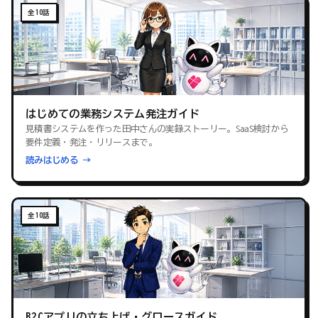
全10話
はじめての業務システム発注ガイド
見積書システムを作った田中さんの実録ストーリー。SaaS検討から
要件定義・発注・リリースまで。
読みはじめる →
全10話
B2Cアプリの立ち上げ・グロースガイド