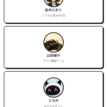
田中さおり
システム担当1年目
山田健斗
アプリ開発チーム
ミカポ
AIアシスタント