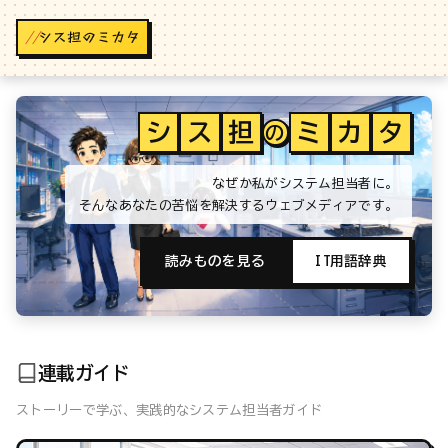
//
シ
ス
担
ミ
カ
タ
の
なぜか私がシステム担当者に。
そんなあなたの苦悩を解決するウェブメディアです。
読みものを見る
IT用語辞典
連載ガイド
ストーリーで学ぶ、実践的なシステム担当者ガイド