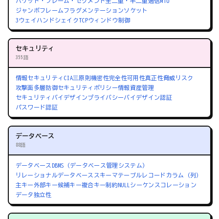
パケット・フレーム・セグメント
全二重・半二重通信
MTU
ジャンボフレーム
フラグメンテーション
ソケット
3ウェイハンドシェイク
TCPウィンドウ制御
セキュリティ
355語
情報セキュリティ
CIA三原則
機密性
完全性
可用性
真正性
脅威
リスク
攻撃面
多層防御
セキュリティポリシー
情報資産管理
セキュリティバイデザイン
プライバシーバイデザイン
認証
パスワード認証
データベース
88語
データベース
DBMS（データベース管理システム）
リレーショナルデータベース
スキーマ
テーブル
レコード
カラム（列）
主キー
外部キー
候補キー
複合キー
制約
NULL
シーケンス
コレーション
データ独立性