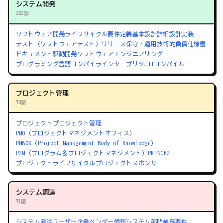
システム開発
222語
ソフトウェア開発ライフサイクル
要件定義
基本設計
詳細設計
実装
テスト（ソフトウェアテスト）
リリース
保守・運用
技術的負債
仕様書
ドキュメント駆動開発
ソフトウェアエンジニアリング
プログラミング言語
コンパイラ
インタープリタ
JITコンパイル
プロジェクト管理
70語
プロジェクト
プロジェクト管理
PMO（プロジェクトマネジメントオフィス）
PMBOK（Project Management Body of Knowledge）
P2M（プログラム＆プロジェクトマネジメント）
PRINCE2
プロジェクトライフサイクル
プロジェクトスポンサー
システム調達
71語
システム発注
ユーザー企業
ベンダー
情報システム部門
業務要件