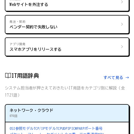
Webサイトを外注する
発注・契約
ベンダー契約で失敗しない
アプリ開発
スマホアプリをリリースする
IT用語辞典
すべて見る →
システム担当者が押さえておきたいIT用語をカテゴリ別に解説（全
1721語）
ネットワーク・クラウド
670語
OSI参照モデル
TCP/IPモデル
TCP
UDP
IP
ICMP
ARP
ポート番号