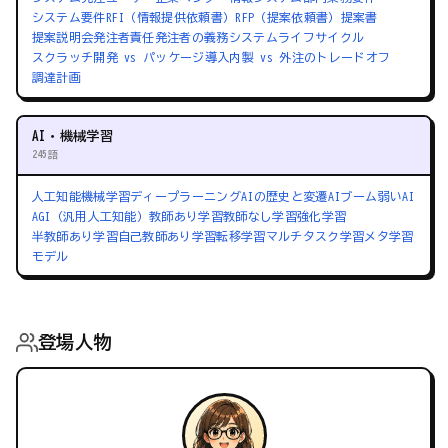
システム要件
RFI（情報提供依頼書）
RFP（提案依頼書）
提案書
提案説明会
発注者責任
発注者の義務
システムライフサイクル
スクラッチ開発 vs パッケージ導入
内製 vs 外注のトレードオフ
調達計画
AI・機械学習
245語
人工知能
機械学習
ディープラーニング
AIの歴史と変遷
AIブーム
弱いAI
AGI（汎用人工知能）
教師あり学習
教師なし学習
強化学習
半教師あり学習
自己教師あり学習
転移学習
マルチタスク学習
メタ学習
モデル
登場人物