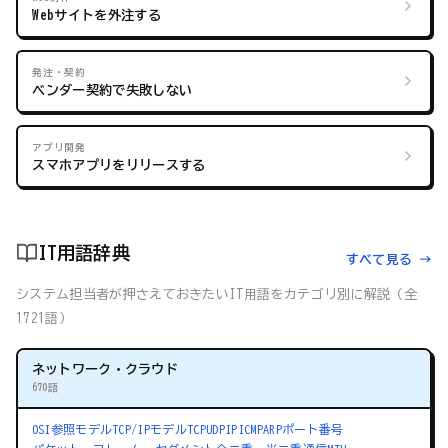
Webサイトを外注する
発注・契約
ベンダー契約で失敗しない
アプリ開発
スマホアプリをリリースする
IT用語辞典
すべて見る →
システム担当者が押さえておきたいIT用語をカテゴリ別に解説（全
1721語）
ネットワーク・クラウド
670語
OSI参照モデル
TCP/IPモデル
TCP
UDP
IP
ICMP
ARP
ポート番号