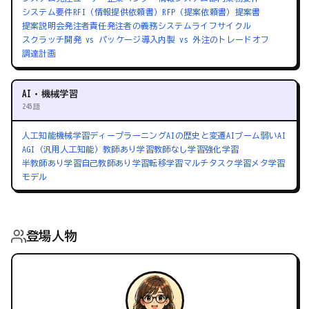
システム要件
RFI（情報提供依頼書）
RFP（提案依頼書）
提案書
提案説明会
発注者責任
発注者の義務
システムライフサイクル
スクラッチ開発 vs パッケージ導入
内製 vs 外注のトレードオフ
調達計画
AI・機械学習
245語
人工知能
機械学習
ディープラーニング
AIの歴史と変遷
AIブーム
弱いAI
AGI（汎用人工知能）
教師あり学習
教師なし学習
強化学習
半教師あり学習
自己教師あり学習
転移学習
マルチタスク学習
メタ学習
モデル
登場人物