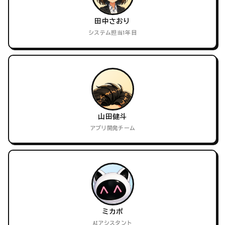
田中さおり
システム担当1年目
山田健斗
アプリ開発チーム
ミカポ
AIアシスタント