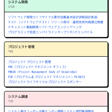
システム開発
222語
ソフトウェア開発ライフサイクル
要件定義
基本設計
詳細設計
実装
テスト（ソフトウェアテスト）
リリース
保守・運用
技術的負債
仕様書
ドキュメント駆動開発
ソフトウェアエンジニアリング
プログラミング言語
コンパイラ
インタープリタ
JITコンパイル
プロジェクト管理
70語
プロジェクト
プロジェクト管理
PMO（プロジェクトマネジメントオフィス）
PMBOK（Project Management Body of Knowledge）
P2M（プログラム＆プロジェクトマネジメント）
PRINCE2
プロジェクトライフサイクル
プロジェクトスポンサー
システム調達
71語
システム発注
ユーザー企業
ベンダー
情報システム部門
業務要件