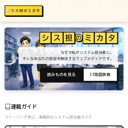
//
シ
ス
担
ミ
カ
タ
の
なぜか私がシステム担当者に。
そんなあなたの苦悩を解決するウェブメディアです。
読みものを見る
IT用語辞典
連載ガイド
ストーリーで学ぶ、実践的なシステム担当者ガイド