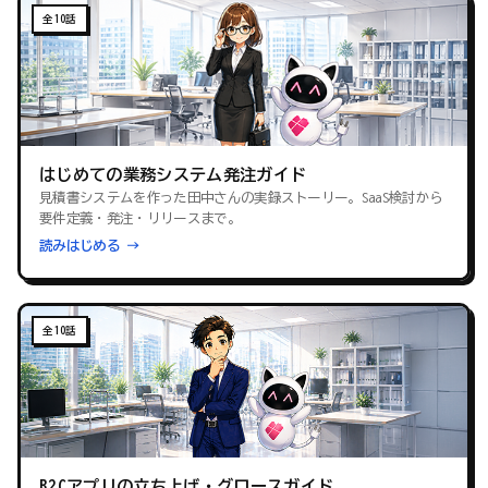
全10話
はじめての業務システム発注ガイド
見積書システムを作った田中さんの実録ストーリー。SaaS検討から
要件定義・発注・リリースまで。
読みはじめる →
全10話
B2Cアプリの立ち上げ・グロースガイド