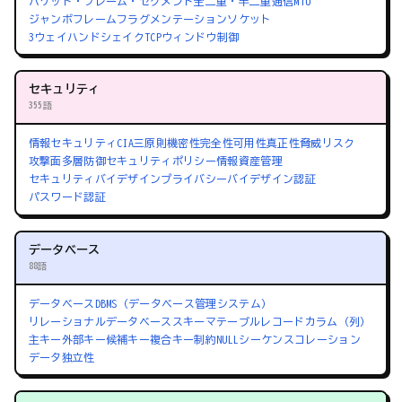
パケット・フレーム・セグメント
全二重・半二重通信
MTU
ジャンボフレーム
フラグメンテーション
ソケット
3ウェイハンドシェイク
TCPウィンドウ制御
セキュリティ
355語
情報セキュリティ
CIA三原則
機密性
完全性
可用性
真正性
脅威
リスク
攻撃面
多層防御
セキュリティポリシー
情報資産管理
セキュリティバイデザイン
プライバシーバイデザイン
認証
パスワード認証
データベース
88語
データベース
DBMS（データベース管理システム）
リレーショナルデータベース
スキーマ
テーブル
レコード
カラム（列）
主キー
外部キー
候補キー
複合キー
制約
NULL
シーケンス
コレーション
データ独立性