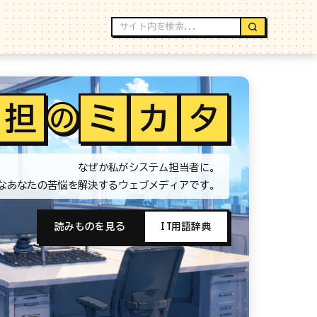
担
ミ
カ
タ
の
なぜか私がシステム担当者に。
なあなたの苦悩を解決するウェブメディアです。
読みものを見る
IT用語辞典