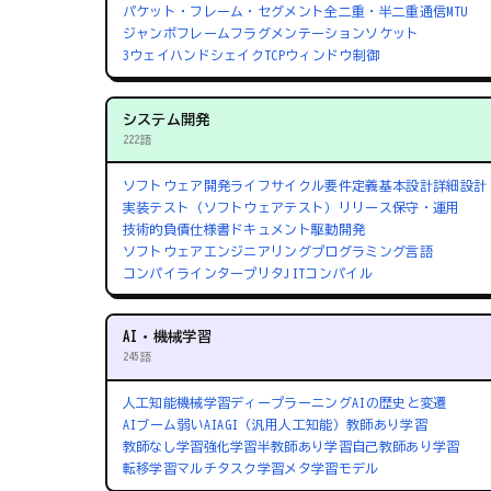
パケット・フレーム・セグメント
全二重・半二重通信
MTU
ジャンボフレーム
フラグメンテーション
ソケット
3ウェイハンドシェイク
TCPウィンドウ制御
システム開発
222語
ソフトウェア開発ライフサイクル
要件定義
基本設計
詳細設計
実装
テスト（ソフトウェアテスト）
リリース
保守・運用
技術的負債
仕様書
ドキュメント駆動開発
ソフトウェアエンジニアリング
プログラミング言語
コンパイラ
インタープリタ
JITコンパイル
AI・機械学習
245語
人工知能
機械学習
ディープラーニング
AIの歴史と変遷
AIブーム
弱いAI
AGI（汎用人工知能）
教師あり学習
教師なし学習
強化学習
半教師あり学習
自己教師あり学習
転移学習
マルチタスク学習
メタ学習
モデル