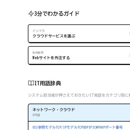
3分でわかるガイド
インフラ
クラウドサービスを選ぶ
Web制作
Webサイトを外注する
IT用語辞典
システム担当者が押さえておきたいIT用語をカテゴリ別に解
ネットワーク・クラウド
670語
OSI参照モデル
TCP/IPモデル
TCP
UDP
IP
ICMP
ARP
ポート番号