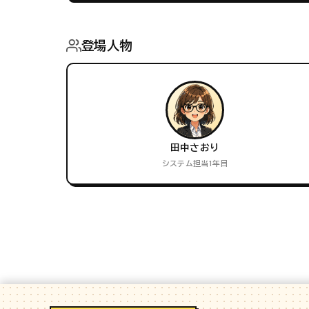
登場人物
田中さおり
システム担当1年目