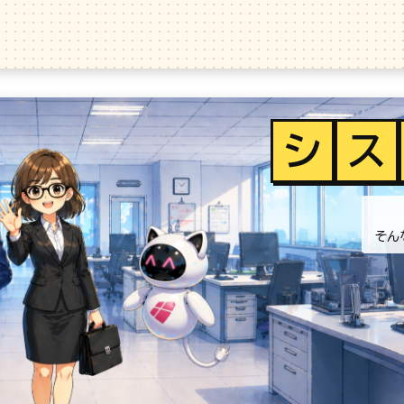
シ
ス
そん