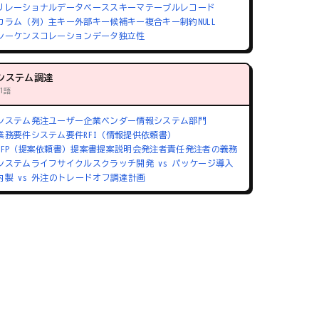
リレーショナルデータベース
スキーマ
テーブル
レコード
カラム（列）
主キー
外部キー
候補キー
複合キー
制約
NULL
シーケンス
コレーション
データ独立性
システム調達
71語
システム発注
ユーザー企業
ベンダー
情報システム部門
業務要件
システム要件
RFI（情報提供依頼書）
RFP（提案依頼書）
提案書
提案説明会
発注者責任
発注者の義務
システムライフサイクル
スクラッチ開発 vs パッケージ導入
内製 vs 外注のトレードオフ
調達計画