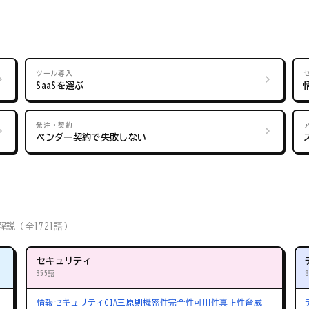
ツール導入
SaaSを選ぶ
発注・契約
ベンダー契約で失敗しない
説（全1721語）
セキュリティ
355語
情報セキュリティ
CIA三原則
機密性
完全性
可用性
真正性
脅威