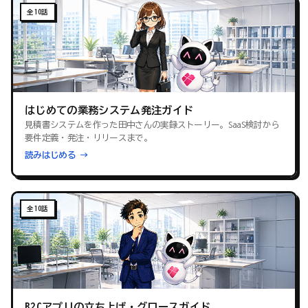
全10話
はじめての業務システム発注ガイド
見積書システムを作った田中さんの実録ストーリー。SaaS検討から
要件定義・発注・リリースまで。
読みはじめる →
全10話
B2Cアプリの立ち上げ・グロースガイド