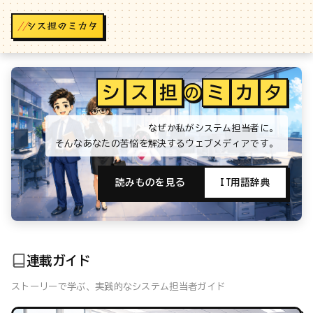
//
シ
ス
担
ミ
カ
タ
の
なぜか私がシステム担当者に。
そんなあなたの苦悩を解決するウェブメディアです。
読みものを見る
IT用語辞典
連載ガイド
ストーリーで学ぶ、実践的なシステム担当者ガイド