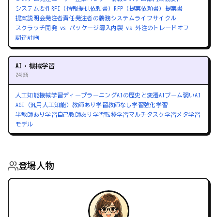
システム要件
RFI（情報提供依頼書）
RFP（提案依頼書）
提案書
提案説明会
発注者責任
発注者の義務
システムライフサイクル
スクラッチ開発 vs パッケージ導入
内製 vs 外注のトレードオフ
調達計画
AI・機械学習
245語
人工知能
機械学習
ディープラーニング
AIの歴史と変遷
AIブーム
弱いAI
AGI（汎用人工知能）
教師あり学習
教師なし学習
強化学習
半教師あり学習
自己教師あり学習
転移学習
マルチタスク学習
メタ学習
モデル
登場人物