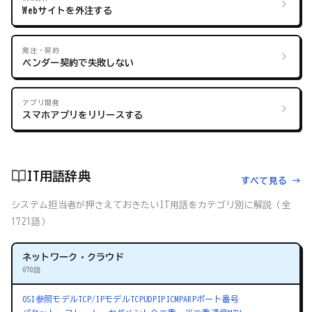
Webサイトを外注する
発注・契約
ベンダー契約で失敗しない
アプリ開発
スマホアプリをリリースする
IT用語辞典
すべて見る →
システム担当者が押さえておきたいIT用語をカテゴリ別に解説（全
1721語）
ネットワーク・クラウド
670語
OSI参照モデル
TCP/IPモデル
TCP
UDP
IP
ICMP
ARP
ポート番号