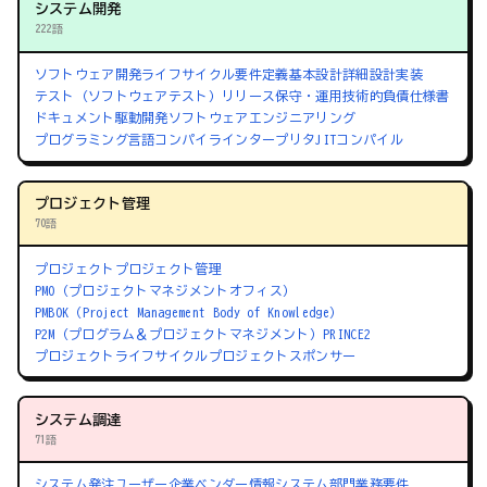
システム開発
222語
ソフトウェア開発ライフサイクル
要件定義
基本設計
詳細設計
実装
テスト（ソフトウェアテスト）
リリース
保守・運用
技術的負債
仕様書
ドキュメント駆動開発
ソフトウェアエンジニアリング
プログラミング言語
コンパイラ
インタープリタ
JITコンパイル
プロジェクト管理
70語
プロジェクト
プロジェクト管理
PMO（プロジェクトマネジメントオフィス）
PMBOK（Project Management Body of Knowledge）
P2M（プログラム＆プロジェクトマネジメント）
PRINCE2
プロジェクトライフサイクル
プロジェクトスポンサー
システム調達
71語
システム発注
ユーザー企業
ベンダー
情報システム部門
業務要件