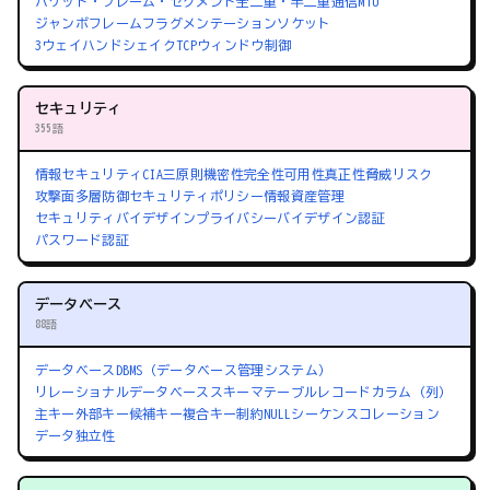
パケット・フレーム・セグメント
全二重・半二重通信
MTU
ジャンボフレーム
フラグメンテーション
ソケット
3ウェイハンドシェイク
TCPウィンドウ制御
セキュリティ
355語
情報セキュリティ
CIA三原則
機密性
完全性
可用性
真正性
脅威
リスク
攻撃面
多層防御
セキュリティポリシー
情報資産管理
セキュリティバイデザイン
プライバシーバイデザイン
認証
パスワード認証
データベース
88語
データベース
DBMS（データベース管理システム）
リレーショナルデータベース
スキーマ
テーブル
レコード
カラム（列）
主キー
外部キー
候補キー
複合キー
制約
NULL
シーケンス
コレーション
データ独立性