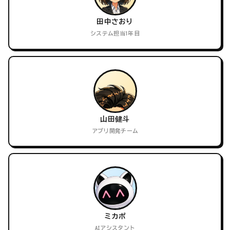
田中さおり
システム担当1年目
山田健斗
アプリ開発チーム
ミカポ
AIアシスタント