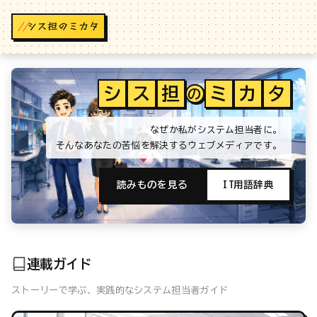
//
シ
ス
担
ミ
カ
タ
の
なぜか私がシステム担当者に。
そんなあなたの苦悩を解決するウェブメディアです。
読みものを見る
IT用語辞典
連載ガイド
ストーリーで学ぶ、実践的なシステム担当者ガイド