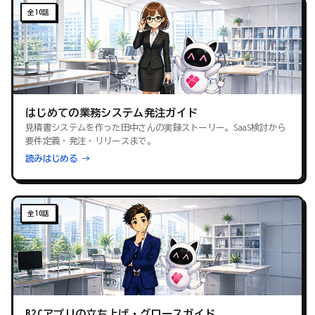
全10話
はじめての業務システム発注ガイド
見積書システムを作った田中さんの実録ストーリー。SaaS検討から
要件定義・発注・リリースまで。
読みはじめる →
全10話
B2Cアプリの立ち上げ・グロースガイド