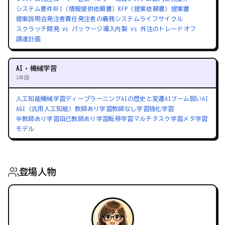
システム要件
RFI（情報提供依頼書）
RFP（提案依頼書）
提案書
提案説明会
発注者責任
発注者の義務
システムライフサイクル
スクラッチ開発 vs パッケージ導入
内製 vs 外注のトレードオフ
調達計画
AI・機械学習
245語
人工知能
機械学習
ディープラーニング
AIの歴史と変遷
AIブーム
弱いAI
AGI（汎用人工知能）
教師あり学習
教師なし学習
強化学習
半教師あり学習
自己教師あり学習
転移学習
マルチタスク学習
メタ学習
モデル
登場人物