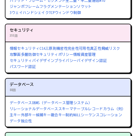
パケット・フレーム・セグメント
全二重・半二重通信
MTU
ジャンボフレーム
フラグメンテーション
ソケット
3ウェイハンドシェイク
TCPウィンドウ制御
セキュリティ
355語
情報セキュリティ
CIA三原則
機密性
完全性
可用性
真正性
脅威
リスク
攻撃面
多層防御
セキュリティポリシー
情報資産管理
セキュリティバイデザイン
プライバシーバイデザイン
認証
パスワード認証
データベース
88語
データベース
DBMS（データベース管理システム）
リレーショナルデータベース
スキーマ
テーブル
レコード
カラム（列）
主キー
外部キー
候補キー
複合キー
制約
NULL
シーケンス
コレーション
データ独立性