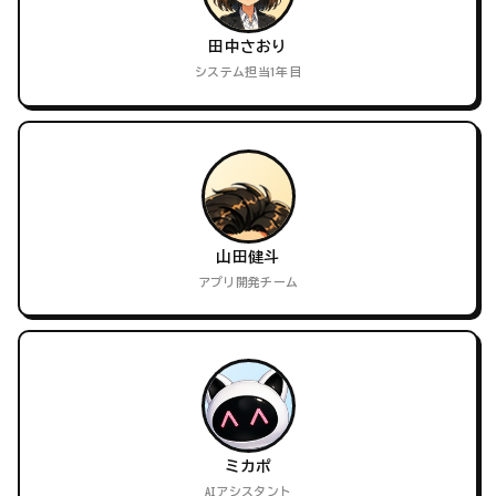
田中さおり
システム担当1年目
山田健斗
アプリ開発チーム
ミカポ
AIアシスタント