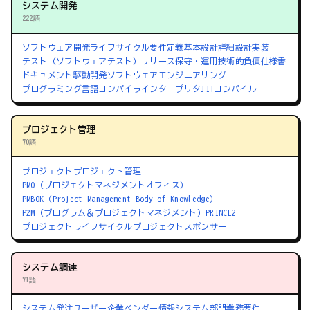
システム開発
222語
ソフトウェア開発ライフサイクル
要件定義
基本設計
詳細設計
実装
テスト（ソフトウェアテスト）
リリース
保守・運用
技術的負債
仕様書
ドキュメント駆動開発
ソフトウェアエンジニアリング
プログラミング言語
コンパイラ
インタープリタ
JITコンパイル
プロジェクト管理
70語
プロジェクト
プロジェクト管理
PMO（プロジェクトマネジメントオフィス）
PMBOK（Project Management Body of Knowledge）
P2M（プログラム＆プロジェクトマネジメント）
PRINCE2
プロジェクトライフサイクル
プロジェクトスポンサー
システム調達
71語
システム発注
ユーザー企業
ベンダー
情報システム部門
業務要件