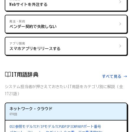
Webサイトを外注する
発注・契約
ベンダー契約で失敗しない
アプリ開発
スマホアプリをリリースする
IT用語辞典
すべて見る →
システム担当者が押さえておきたいIT用語をカテゴリ別に解説（全
1721語）
ネットワーク・クラウド
670語
OSI参照モデル
TCP/IPモデル
TCP
UDP
IP
ICMP
ARP
ポート番号