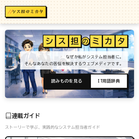
//
シ
ス
担
ミ
カ
タ
の
なぜか私がシステム担当者に。
そんなあなたの苦悩を解決するウェブメディアです。
読みものを見る
IT用語辞典
連載ガイド
ストーリーで学ぶ、実践的なシステム担当者ガイド