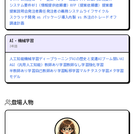
システム要件
RFI（情報提供依頼書）
RFP（提案依頼書）
提案書
提案説明会
発注者責任
発注者の義務
システムライフサイクル
スクラッチ開発 vs パッケージ導入
内製 vs 外注のトレードオフ
調達計画
AI・機械学習
245語
人工知能
機械学習
ディープラーニング
AIの歴史と変遷
AIブーム
弱いAI
AGI（汎用人工知能）
教師あり学習
教師なし学習
強化学習
半教師あり学習
自己教師あり学習
転移学習
マルチタスク学習
メタ学習
モデル
登場人物