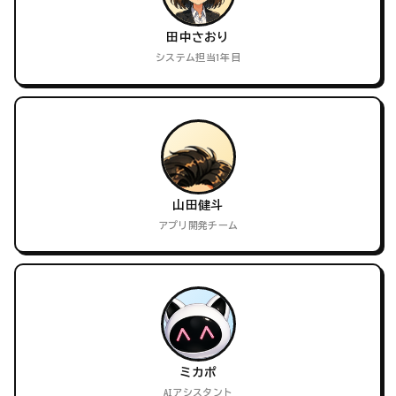
田中さおり
システム担当1年目
山田健斗
アプリ開発チーム
ミカポ
AIアシスタント