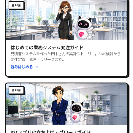
全10話
はじめての業務システム発注ガイド
見積書システムを作った田中さんの実録ストーリー。SaaS検討から
要件定義・発注・リリースまで。
読みはじめる →
全10話
B2Cアプリの立ち上げ・グロースガイド