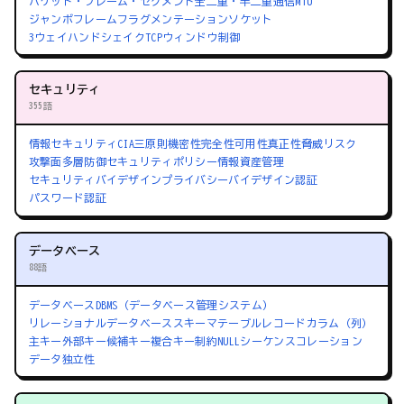
パケット・フレーム・セグメント
全二重・半二重通信
MTU
ジャンボフレーム
フラグメンテーション
ソケット
3ウェイハンドシェイク
TCPウィンドウ制御
セキュリティ
355語
情報セキュリティ
CIA三原則
機密性
完全性
可用性
真正性
脅威
リスク
攻撃面
多層防御
セキュリティポリシー
情報資産管理
セキュリティバイデザイン
プライバシーバイデザイン
認証
パスワード認証
データベース
88語
データベース
DBMS（データベース管理システム）
リレーショナルデータベース
スキーマ
テーブル
レコード
カラム（列）
主キー
外部キー
候補キー
複合キー
制約
NULL
シーケンス
コレーション
データ独立性