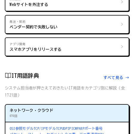
Webサイトを外注する
発注・契約
ベンダー契約で失敗しない
アプリ開発
スマホアプリをリリースする
IT用語辞典
すべて見る →
システム担当者が押さえておきたいIT用語をカテゴリ別に解説（全
1721語）
ネットワーク・クラウド
670語
OSI参照モデル
TCP/IPモデル
TCP
UDP
IP
ICMP
ARP
ポート番号