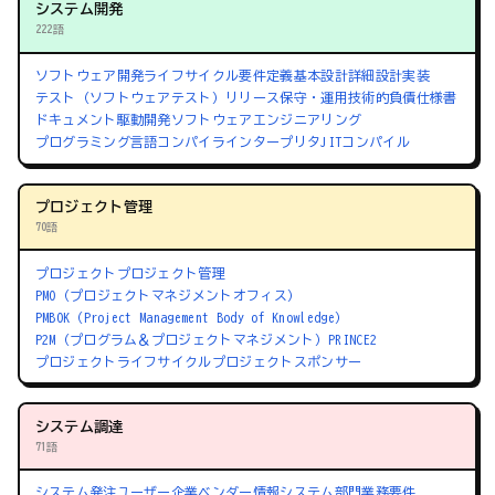
システム開発
222語
ソフトウェア開発ライフサイクル
要件定義
基本設計
詳細設計
実装
テスト（ソフトウェアテスト）
リリース
保守・運用
技術的負債
仕様書
ドキュメント駆動開発
ソフトウェアエンジニアリング
プログラミング言語
コンパイラ
インタープリタ
JITコンパイル
プロジェクト管理
70語
プロジェクト
プロジェクト管理
PMO（プロジェクトマネジメントオフィス）
PMBOK（Project Management Body of Knowledge）
P2M（プログラム＆プロジェクトマネジメント）
PRINCE2
プロジェクトライフサイクル
プロジェクトスポンサー
システム調達
71語
システム発注
ユーザー企業
ベンダー
情報システム部門
業務要件