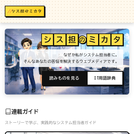
//
シ
ス
担
ミ
カ
タ
の
なぜか私がシステム担当者に。
そんなあなたの苦悩を解決するウェブメディアです。
読みものを見る
IT用語辞典
連載ガイド
ストーリーで学ぶ、実践的なシステム担当者ガイド