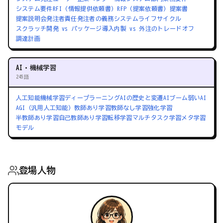
システム要件
RFI（情報提供依頼書）
RFP（提案依頼書）
提案書
提案説明会
発注者責任
発注者の義務
システムライフサイクル
スクラッチ開発 vs パッケージ導入
内製 vs 外注のトレードオフ
調達計画
AI・機械学習
245語
人工知能
機械学習
ディープラーニング
AIの歴史と変遷
AIブーム
弱いAI
AGI（汎用人工知能）
教師あり学習
教師なし学習
強化学習
半教師あり学習
自己教師あり学習
転移学習
マルチタスク学習
メタ学習
モデル
登場人物