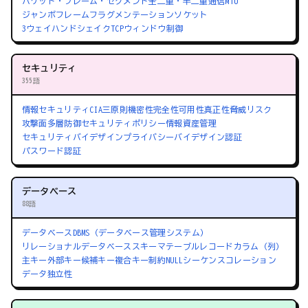
パケット・フレーム・セグメント
全二重・半二重通信
MTU
ジャンボフレーム
フラグメンテーション
ソケット
3ウェイハンドシェイク
TCPウィンドウ制御
セキュリティ
355語
情報セキュリティ
CIA三原則
機密性
完全性
可用性
真正性
脅威
リスク
攻撃面
多層防御
セキュリティポリシー
情報資産管理
セキュリティバイデザイン
プライバシーバイデザイン
認証
パスワード認証
データベース
88語
データベース
DBMS（データベース管理システム）
リレーショナルデータベース
スキーマ
テーブル
レコード
カラム（列）
主キー
外部キー
候補キー
複合キー
制約
NULL
シーケンス
コレーション
データ独立性