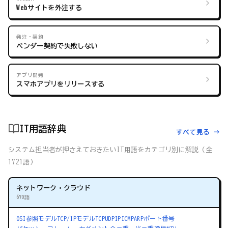
Webサイトを外注する
発注・契約
ベンダー契約で失敗しない
アプリ開発
スマホアプリをリリースする
IT用語辞典
すべて見る →
システム担当者が押さえておきたいIT用語をカテゴリ別に解説（全
1721語）
ネットワーク・クラウド
670語
OSI参照モデル
TCP/IPモデル
TCP
UDP
IP
ICMP
ARP
ポート番号