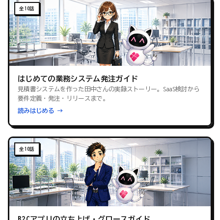
全10話
はじめての業務システム発注ガイド
見積書システムを作った田中さんの実録ストーリー。SaaS検討から
要件定義・発注・リリースまで。
読みはじめる →
全10話
B2Cアプリの立ち上げ・グロースガイド