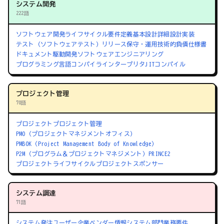
システム開発
222語
ソフトウェア開発ライフサイクル
要件定義
基本設計
詳細設計
実装
テスト（ソフトウェアテスト）
リリース
保守・運用
技術的負債
仕様書
ドキュメント駆動開発
ソフトウェアエンジニアリング
プログラミング言語
コンパイラ
インタープリタ
JITコンパイル
プロジェクト管理
70語
プロジェクト
プロジェクト管理
PMO（プロジェクトマネジメントオフィス）
PMBOK（Project Management Body of Knowledge）
P2M（プログラム＆プロジェクトマネジメント）
PRINCE2
プロジェクトライフサイクル
プロジェクトスポンサー
システム調達
71語
システム発注
ユーザー企業
ベンダー
情報システム部門
業務要件