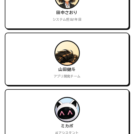
田中さおり
システム担当1年目
山田健斗
アプリ開発チーム
ミカポ
AIアシスタント