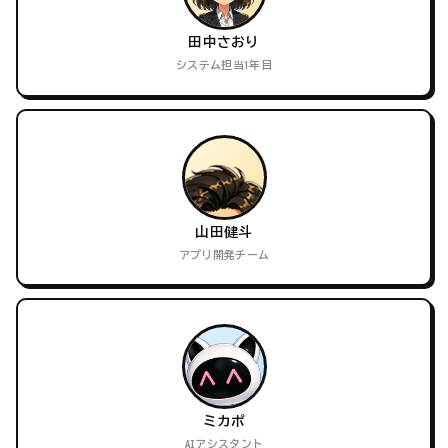
田中さおり
システム担当1年目
山田健斗
アプリ開発チーム
ミカポ
AIアシスタント