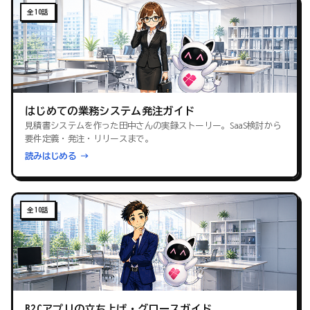
全10話
はじめての業務システム発注ガイド
見積書システムを作った田中さんの実録ストーリー。SaaS検討から
要件定義・発注・リリースまで。
読みはじめる →
全10話
B2Cアプリの立ち上げ・グロースガイド