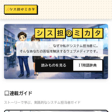
//
シ
ス
担
ミ
カ
タ
の
なぜか私がシステム担当者に。
そんなあなたの苦悩を解決するウェブメディアです。
読みものを見る
IT用語辞典
連載ガイド
ストーリーで学ぶ、実践的なシステム担当者ガイド