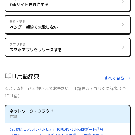
Webサイトを外注する
発注・契約
ベンダー契約で失敗しない
アプリ開発
スマホアプリをリリースする
IT用語辞典
すべて見る →
システム担当者が押さえておきたいIT用語をカテゴリ別に解説（全
1721語）
ネットワーク・クラウド
670語
OSI参照モデル
TCP/IPモデル
TCP
UDP
IP
ICMP
ARP
ポート番号