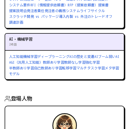
システム要件
RFI（情報提供依頼書）
RFP（提案依頼書）
提案書
提案説明会
発注者責任
発注者の義務
システムライフサイクル
スクラッチ開発 vs パッケージ導入
内製 vs 外注のトレードオフ
調達計画
AI・機械学習
245語
人工知能
機械学習
ディープラーニング
AIの歴史と変遷
AIブーム
弱いAI
AGI（汎用人工知能）
教師あり学習
教師なし学習
強化学習
半教師あり学習
自己教師あり学習
転移学習
マルチタスク学習
メタ学習
モデル
登場人物