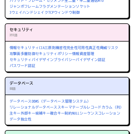
パケット・フレーム・セグメント
全二重・半二重通信
MTU
ジャンボフレーム
フラグメンテーション
ソケット
3ウェイハンドシェイク
TCPウィンドウ制御
セキュリティ
355語
情報セキュリティ
CIA三原則
機密性
完全性
可用性
真正性
脅威
リスク
攻撃面
多層防御
セキュリティポリシー
情報資産管理
セキュリティバイデザイン
プライバシーバイデザイン
認証
パスワード認証
データベース
88語
データベース
DBMS（データベース管理システム）
リレーショナルデータベース
スキーマ
テーブル
レコード
カラム（列）
主キー
外部キー
候補キー
複合キー
制約
NULL
シーケンス
コレーション
データ独立性