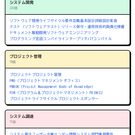
システム開発
222語
ソフトウェア開発ライフサイクル
要件定義
基本設計
詳細設計
実装
テスト（ソフトウェアテスト）
リリース
保守・運用
技術的負債
仕様書
ドキュメント駆動開発
ソフトウェアエンジニアリング
プログラミング言語
コンパイラ
インタープリタ
JITコンパイル
プロジェクト管理
70語
プロジェクト
プロジェクト管理
PMO（プロジェクトマネジメントオフィス）
PMBOK（Project Management Body of Knowledge）
P2M（プログラム＆プロジェクトマネジメント）
PRINCE2
プロジェクトライフサイクル
プロジェクトスポンサー
システム調達
71語
システム発注
ユーザー企業
ベンダー
情報システム部門
業務要件