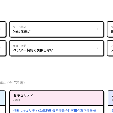
ツール導入
SaaSを選ぶ
発注・契約
ベンダー契約で失敗しない
説（全1721語）
セキュリティ
355語
情報セキュリティ
CIA三原則
機密性
完全性
可用性
真正性
脅威