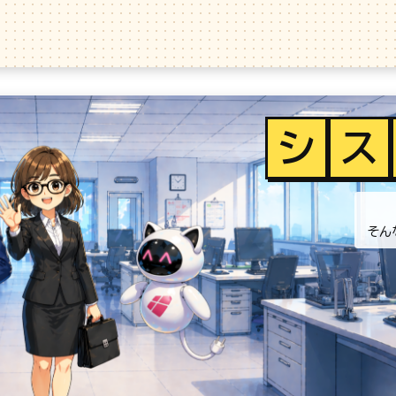
シ
ス
そん