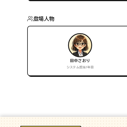
登場人物
田中さおり
システム担当1年目