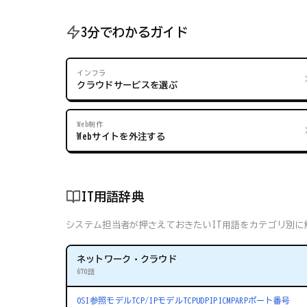
3分でわかるガイド
インフラ
クラウドサービスを選ぶ
Web制作
Webサイトを外注する
IT用語辞典
システム担当者が押さえておきたいIT用語をカテゴリ別に解
ネットワーク・クラウド
670語
OSI参照モデル
TCP/IPモデル
TCP
UDP
IP
ICMP
ARP
ポート番号