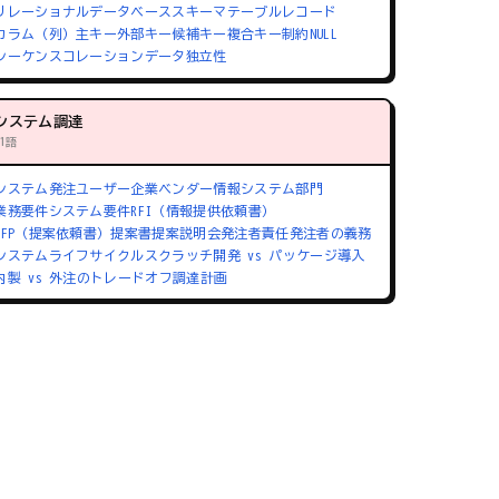
リレーショナルデータベース
スキーマ
テーブル
レコード
カラム（列）
主キー
外部キー
候補キー
複合キー
制約
NULL
シーケンス
コレーション
データ独立性
システム調達
71語
システム発注
ユーザー企業
ベンダー
情報システム部門
業務要件
システム要件
RFI（情報提供依頼書）
RFP（提案依頼書）
提案書
提案説明会
発注者責任
発注者の義務
システムライフサイクル
スクラッチ開発 vs パッケージ導入
内製 vs 外注のトレードオフ
調達計画