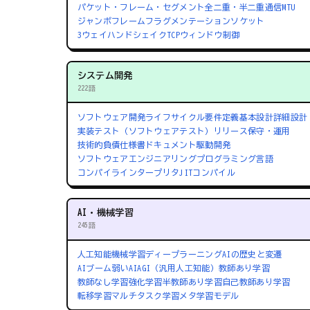
パケット・フレーム・セグメント
全二重・半二重通信
MTU
ジャンボフレーム
フラグメンテーション
ソケット
3ウェイハンドシェイク
TCPウィンドウ制御
システム開発
222語
ソフトウェア開発ライフサイクル
要件定義
基本設計
詳細設計
実装
テスト（ソフトウェアテスト）
リリース
保守・運用
技術的負債
仕様書
ドキュメント駆動開発
ソフトウェアエンジニアリング
プログラミング言語
コンパイラ
インタープリタ
JITコンパイル
AI・機械学習
245語
人工知能
機械学習
ディープラーニング
AIの歴史と変遷
AIブーム
弱いAI
AGI（汎用人工知能）
教師あり学習
教師なし学習
強化学習
半教師あり学習
自己教師あり学習
転移学習
マルチタスク学習
メタ学習
モデル