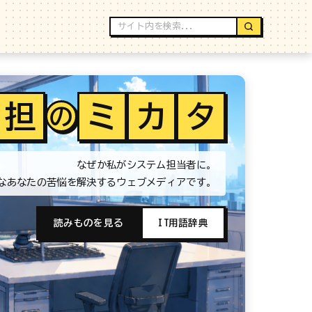
担
ミ
カ
タ
の
なぜか私がシステム担当者に。
なあなたの苦悩を解決するウェブメディアです。
読みものを見る
IT用語辞典