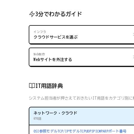
3分でわかるガイド
インフラ
クラウドサービスを選ぶ
Web制作
Webサイトを外注する
IT用語辞典
システム担当者が押さえておきたいIT用語をカテゴリ別に解
ネットワーク・クラウド
670語
OSI参照モデル
TCP/IPモデル
TCP
UDP
IP
ICMP
ARP
ポート番号