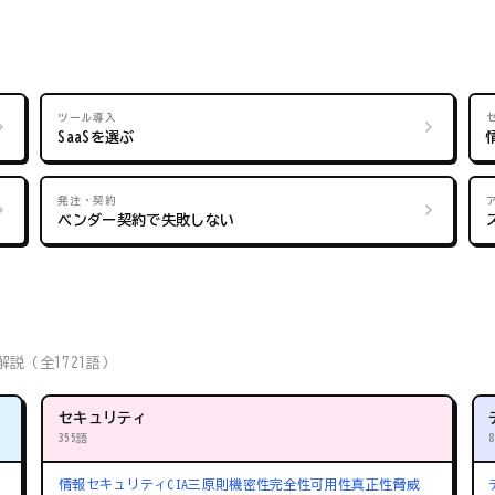
ツール導入
SaaSを選ぶ
発注・契約
ベンダー契約で失敗しない
説（全1721語）
セキュリティ
355語
情報セキュリティ
CIA三原則
機密性
完全性
可用性
真正性
脅威