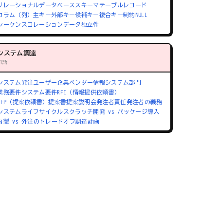
リレーショナルデータベース
スキーマ
テーブル
レコード
カラム（列）
主キー
外部キー
候補キー
複合キー
制約
NULL
シーケンス
コレーション
データ独立性
システム調達
71語
システム発注
ユーザー企業
ベンダー
情報システム部門
業務要件
システム要件
RFI（情報提供依頼書）
RFP（提案依頼書）
提案書
提案説明会
発注者責任
発注者の義務
システムライフサイクル
スクラッチ開発 vs パッケージ導入
内製 vs 外注のトレードオフ
調達計画