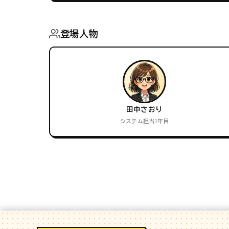
登場人物
田中さおり
システム担当1年目