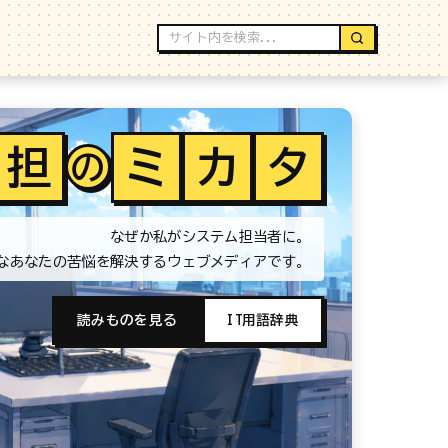
担
ミ
カ
タ
の
なぜか私がシステム担当者に。
なあなたの苦悩を解決するウェブメディアです。
読みものを見る
IT用語辞典