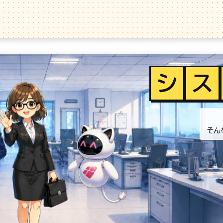
シ
ス
そん