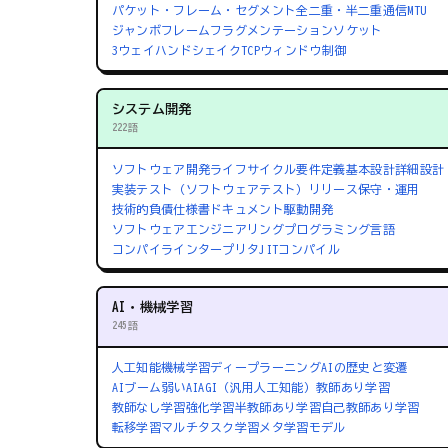
パケット・フレーム・セグメント
全二重・半二重通信
MTU
ジャンボフレーム
フラグメンテーション
ソケット
3ウェイハンドシェイク
TCPウィンドウ制御
システム開発
222語
ソフトウェア開発ライフサイクル
要件定義
基本設計
詳細設計
実装
テスト（ソフトウェアテスト）
リリース
保守・運用
技術的負債
仕様書
ドキュメント駆動開発
ソフトウェアエンジニアリング
プログラミング言語
コンパイラ
インタープリタ
JITコンパイル
AI・機械学習
245語
人工知能
機械学習
ディープラーニング
AIの歴史と変遷
AIブーム
弱いAI
AGI（汎用人工知能）
教師あり学習
教師なし学習
強化学習
半教師あり学習
自己教師あり学習
転移学習
マルチタスク学習
メタ学習
モデル