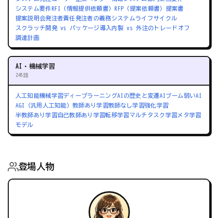
システム要件
RFI（情報提供依頼書）
RFP（提案依頼書）
提案書
提案説明会
発注者責任
発注者の義務
システムライフサイクル
スクラッチ開発 vs パッケージ導入
内製 vs 外注のトレードオフ
調達計画
AI・機械学習
245語
人工知能
機械学習
ディープラーニング
AIの歴史と変遷
AIブーム
弱いAI
AGI（汎用人工知能）
教師あり学習
教師なし学習
強化学習
半教師あり学習
自己教師あり学習
転移学習
マルチタスク学習
メタ学習
モデル
登場人物