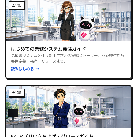
全10話
はじめての業務システム発注ガイド
見積書システムを作った田中さんの実録ストーリー。SaaS検討から
要件定義・発注・リリースまで。
読みはじめる →
全10話
B2Cアプリの立ち上げ・グロースガイド