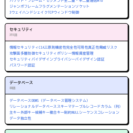
パケット・フレーム・セグメント
全二重・半二重通信
MTU
ジャンボフレーム
フラグメンテーション
ソケット
3ウェイハンドシェイク
TCPウィンドウ制御
セキュリティ
355語
情報セキュリティ
CIA三原則
機密性
完全性
可用性
真正性
脅威
リスク
攻撃面
多層防御
セキュリティポリシー
情報資産管理
セキュリティバイデザイン
プライバシーバイデザイン
認証
パスワード認証
データベース
88語
データベース
DBMS（データベース管理システム）
リレーショナルデータベース
スキーマ
テーブル
レコード
カラム（列）
主キー
外部キー
候補キー
複合キー
制約
NULL
シーケンス
コレーション
データ独立性