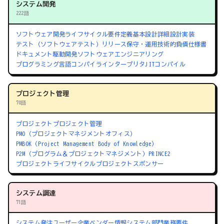
システム開発
222語
ソフトウェア開発ライフサイクル
要件定義
基本設計
詳細設計
実装
テスト（ソフトウェアテスト）
リリース
保守・運用
技術的負債
仕様書
ドキュメント駆動開発
ソフトウェアエンジニアリング
プログラミング言語
コンパイラ
インタープリタ
JITコンパイル
プロジェクト管理
70語
プロジェクト
プロジェクト管理
PMO（プロジェクトマネジメントオフィス）
PMBOK（Project Management Body of Knowledge）
P2M（プログラム＆プロジェクトマネジメント）
PRINCE2
プロジェクトライフサイクル
プロジェクトスポンサー
システム調達
71語
システム発注
ユーザー企業
ベンダー
情報システム部門
業務要件