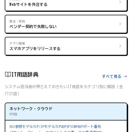
Webサイトを外注する
発注・契約
ベンダー契約で失敗しない
アプリ開発
スマホアプリをリリースする
IT用語辞典
すべて見る →
システム担当者が押さえておきたいIT用語をカテゴリ別に解説（全
1721語）
ネットワーク・クラウド
670語
OSI参照モデル
TCP/IPモデル
TCP
UDP
IP
ICMP
ARP
ポート番号