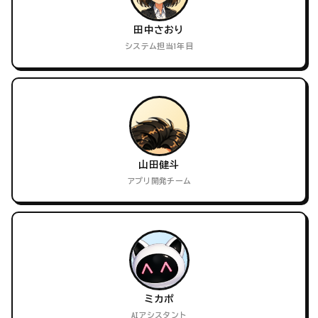
田中さおり
システム担当1年目
山田健斗
アプリ開発チーム
ミカポ
AIアシスタント