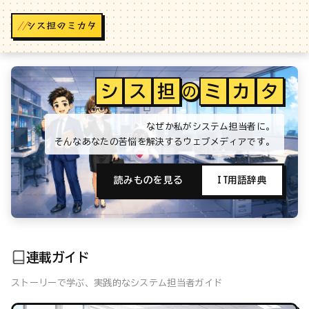
//
シ
ス
担
ミ
カ
タ
の
なぜか私がシステム担当者に。
そんなあなたの苦悩を解決するウェブメディアです。
読みものを見る
IT用語辞典
連載ガイド
ストーリーで学ぶ、実践的なシステム担当者ガイド