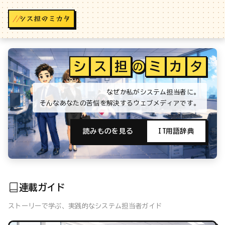
//
シ
ス
担
ミ
カ
タ
の
なぜか私がシステム担当者に。
そんなあなたの苦悩を解決するウェブメディアです。
読みものを見る
IT用語辞典
連載ガイド
ストーリーで学ぶ、実践的なシステム担当者ガイド