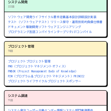
システム開発
222語
ソフトウェア開発ライフサイクル
要件定義
基本設計
詳細設計
実装
テスト（ソフトウェアテスト）
リリース
保守・運用
技術的負債
仕様書
ドキュメント駆動開発
ソフトウェアエンジニアリング
プログラミング言語
コンパイラ
インタープリタ
JITコンパイル
プロジェクト管理
70語
プロジェクト
プロジェクト管理
PMO（プロジェクトマネジメントオフィス）
PMBOK（Project Management Body of Knowledge）
P2M（プログラム＆プロジェクトマネジメント）
PRINCE2
プロジェクトライフサイクル
プロジェクトスポンサー
システム調達
71語
システム発注
ユーザー企業
ベンダー
情報システム部門
業務要件