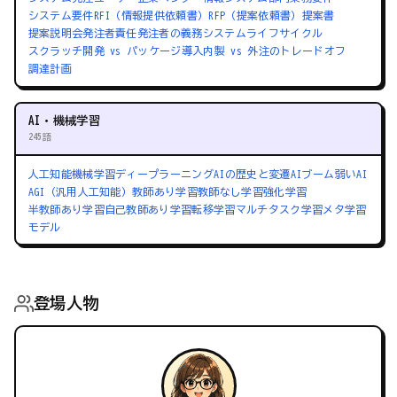
システム要件
RFI（情報提供依頼書）
RFP（提案依頼書）
提案書
提案説明会
発注者責任
発注者の義務
システムライフサイクル
スクラッチ開発 vs パッケージ導入
内製 vs 外注のトレードオフ
調達計画
AI・機械学習
245語
人工知能
機械学習
ディープラーニング
AIの歴史と変遷
AIブーム
弱いAI
AGI（汎用人工知能）
教師あり学習
教師なし学習
強化学習
半教師あり学習
自己教師あり学習
転移学習
マルチタスク学習
メタ学習
モデル
登場人物