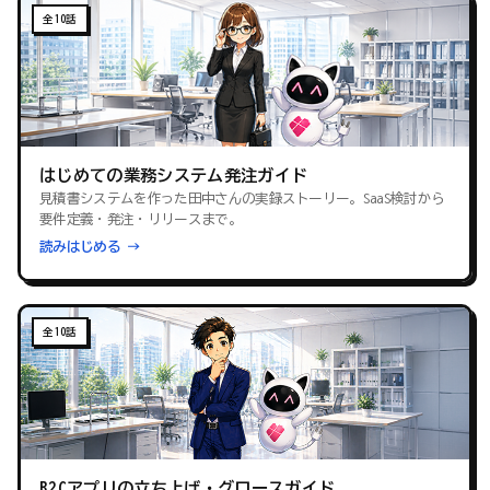
全10話
はじめての業務システム発注ガイド
見積書システムを作った田中さんの実録ストーリー。SaaS検討から
要件定義・発注・リリースまで。
読みはじめる →
全10話
B2Cアプリの立ち上げ・グロースガイド