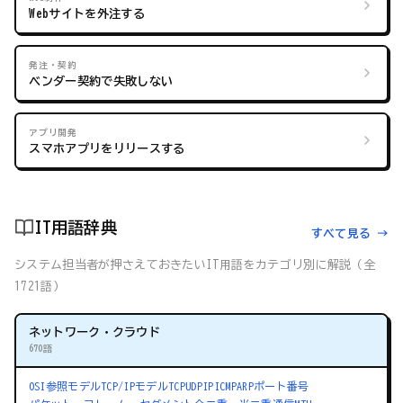
Webサイトを外注する
発注・契約
ベンダー契約で失敗しない
アプリ開発
スマホアプリをリリースする
IT用語辞典
すべて見る →
システム担当者が押さえておきたいIT用語をカテゴリ別に解説（全
1721語）
ネットワーク・クラウド
670語
OSI参照モデル
TCP/IPモデル
TCP
UDP
IP
ICMP
ARP
ポート番号