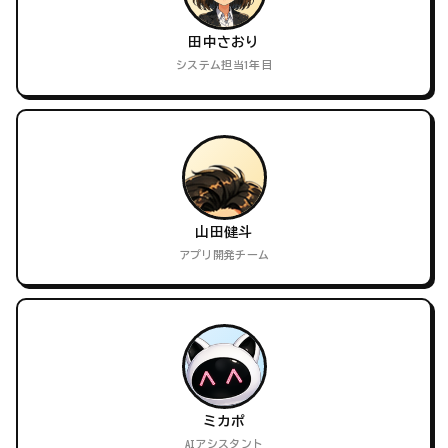
田中さおり
システム担当1年目
山田健斗
アプリ開発チーム
ミカポ
AIアシスタント