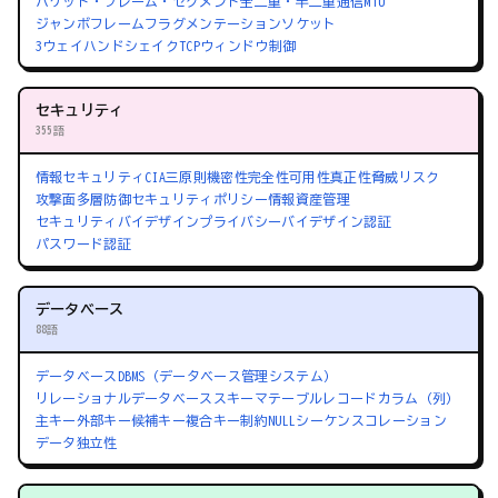
パケット・フレーム・セグメント
全二重・半二重通信
MTU
ジャンボフレーム
フラグメンテーション
ソケット
3ウェイハンドシェイク
TCPウィンドウ制御
セキュリティ
355語
情報セキュリティ
CIA三原則
機密性
完全性
可用性
真正性
脅威
リスク
攻撃面
多層防御
セキュリティポリシー
情報資産管理
セキュリティバイデザイン
プライバシーバイデザイン
認証
パスワード認証
データベース
88語
データベース
DBMS（データベース管理システム）
リレーショナルデータベース
スキーマ
テーブル
レコード
カラム（列）
主キー
外部キー
候補キー
複合キー
制約
NULL
シーケンス
コレーション
データ独立性