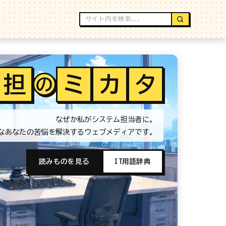
担
ミ
カ
タ
の
なぜか私がシステム担当者に。
なあなたの苦悩を解決するウェブメディアです。
読みものを見る
IT用語辞典