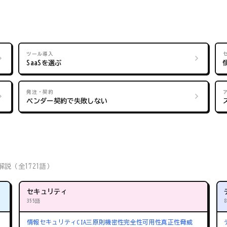
ツール導入
SaaSを選ぶ
発注・契約
ベンダー契約で失敗しない
説（全1721語）
セキュリティ
355語
情報セキュリティ
CIA三原則
機密性
完全性
可用性
真正性
脅威