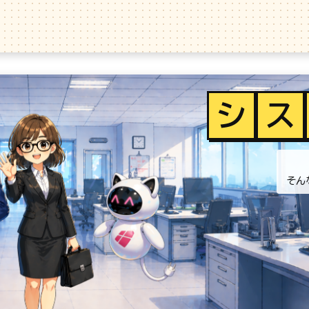
シ
ス
そん