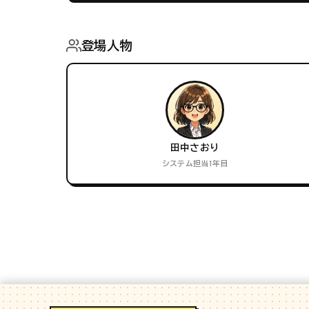
登場人物
田中さおり
システム担当1年目