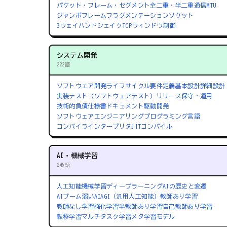
パケット・フレーム・セグメント
全二重・半二重通信
MTU
ジャンボフレーム
フラグメンテーション
ソケット
3ウェイハンドシェイク
TCPウィンドウ制御
システム開発
222語
ソフトウェア開発ライフサイクル
要件定義
基本設計
詳細設計
実装
テスト（ソフトウェアテスト）
リリース
保守・運用
技術的負債
仕様書
ドキュメント駆動開発
ソフトウェアエンジニアリング
プログラミング言語
コンパイラ
インタープリタ
JITコンパイル
AI・機械学習
245語
人工知能
機械学習
ディープラーニング
AIの歴史と変遷
AIブーム
弱いAI
AGI（汎用人工知能）
教師あり学習
教師なし学習
強化学習
半教師あり学習
自己教師あり学習
転移学習
マルチタスク学習
メタ学習
モデル