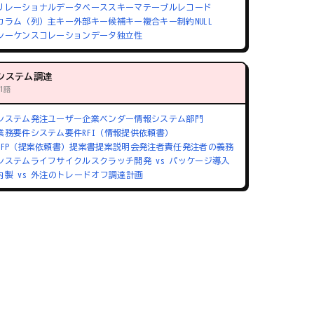
リレーショナルデータベース
スキーマ
テーブル
レコード
カラム（列）
主キー
外部キー
候補キー
複合キー
制約
NULL
シーケンス
コレーション
データ独立性
システム調達
71語
システム発注
ユーザー企業
ベンダー
情報システム部門
業務要件
システム要件
RFI（情報提供依頼書）
RFP（提案依頼書）
提案書
提案説明会
発注者責任
発注者の義務
システムライフサイクル
スクラッチ開発 vs パッケージ導入
内製 vs 外注のトレードオフ
調達計画