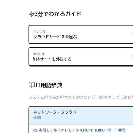
3分でわかるガイド
インフラ
クラウドサービスを選ぶ
Web制作
Webサイトを外注する
IT用語辞典
システム担当者が押さえておきたいIT用語をカテゴリ別に解
ネットワーク・クラウド
670語
OSI参照モデル
TCP/IPモデル
TCP
UDP
IP
ICMP
ARP
ポート番号