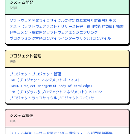
システム開発
222語
ソフトウェア開発ライフサイクル
要件定義
基本設計
詳細設計
実装
テスト（ソフトウェアテスト）
リリース
保守・運用
技術的負債
仕様書
ドキュメント駆動開発
ソフトウェアエンジニアリング
プログラミング言語
コンパイラ
インタープリタ
JITコンパイル
プロジェクト管理
70語
プロジェクト
プロジェクト管理
PMO（プロジェクトマネジメントオフィス）
PMBOK（Project Management Body of Knowledge）
P2M（プログラム＆プロジェクトマネジメント）
PRINCE2
プロジェクトライフサイクル
プロジェクトスポンサー
システム調達
71語
システム発注
ユーザー企業
ベンダー
情報システム部門
業務要件