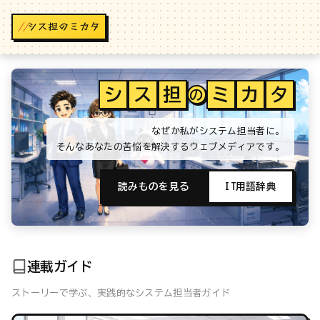
//
シ
ス
担
ミ
カ
タ
の
なぜか私がシステム担当者に。
そんなあなたの苦悩を解決するウェブメディアです。
読みものを見る
IT用語辞典
連載ガイド
ストーリーで学ぶ、実践的なシステム担当者ガイド