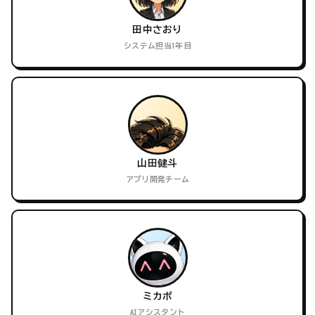
田中さおり
システム担当1年目
山田健斗
アプリ開発チーム
ミカポ
AIアシスタント