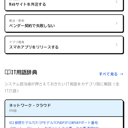
Webサイトを外注する
発注・契約
ベンダー契約で失敗しない
アプリ開発
スマホアプリをリリースする
IT用語辞典
すべて見る →
システム担当者が押さえておきたいIT用語をカテゴリ別に解説（全
1721語）
ネットワーク・クラウド
670語
OSI参照モデル
TCP/IPモデル
TCP
UDP
IP
ICMP
ARP
ポート番号