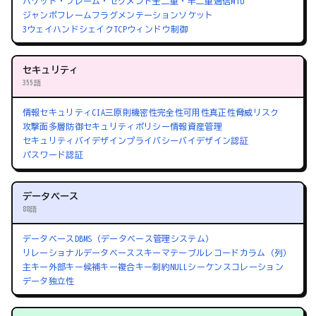
パケット・フレーム・セグメント
全二重・半二重通信
MTU
ジャンボフレーム
フラグメンテーション
ソケット
3ウェイハンドシェイク
TCPウィンドウ制御
セキュリティ
355語
情報セキュリティ
CIA三原則
機密性
完全性
可用性
真正性
脅威
リスク
攻撃面
多層防御
セキュリティポリシー
情報資産管理
セキュリティバイデザイン
プライバシーバイデザイン
認証
パスワード認証
データベース
88語
データベース
DBMS（データベース管理システム）
リレーショナルデータベース
スキーマ
テーブル
レコード
カラム（列）
主キー
外部キー
候補キー
複合キー
制約
NULL
シーケンス
コレーション
データ独立性