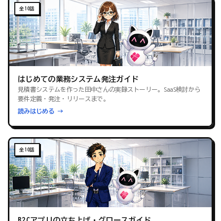
全10話
はじめての業務システム発注ガイド
見積書システムを作った田中さんの実録ストーリー。SaaS検討から
要件定義・発注・リリースまで。
読みはじめる →
全10話
B2Cアプリの立ち上げ・グロースガイド