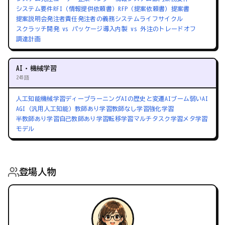
システム要件
RFI（情報提供依頼書）
RFP（提案依頼書）
提案書
提案説明会
発注者責任
発注者の義務
システムライフサイクル
スクラッチ開発 vs パッケージ導入
内製 vs 外注のトレードオフ
調達計画
AI・機械学習
245語
人工知能
機械学習
ディープラーニング
AIの歴史と変遷
AIブーム
弱いAI
AGI（汎用人工知能）
教師あり学習
教師なし学習
強化学習
半教師あり学習
自己教師あり学習
転移学習
マルチタスク学習
メタ学習
モデル
登場人物