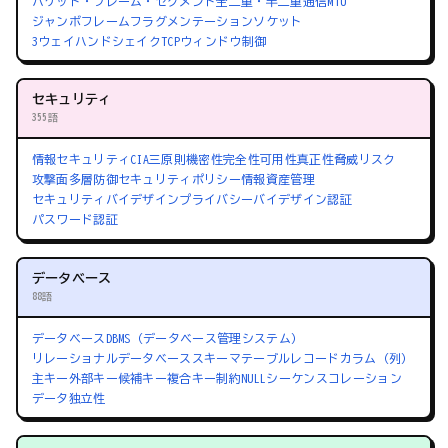
パケット・フレーム・セグメント
全二重・半二重通信
MTU
ジャンボフレーム
フラグメンテーション
ソケット
3ウェイハンドシェイク
TCPウィンドウ制御
セキュリティ
355語
情報セキュリティ
CIA三原則
機密性
完全性
可用性
真正性
脅威
リスク
攻撃面
多層防御
セキュリティポリシー
情報資産管理
セキュリティバイデザイン
プライバシーバイデザイン
認証
パスワード認証
データベース
88語
データベース
DBMS（データベース管理システム）
リレーショナルデータベース
スキーマ
テーブル
レコード
カラム（列）
主キー
外部キー
候補キー
複合キー
制約
NULL
シーケンス
コレーション
データ独立性