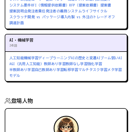
システム要件
RFI（情報提供依頼書）
RFP（提案依頼書）
提案書
提案説明会
発注者責任
発注者の義務
システムライフサイクル
スクラッチ開発 vs パッケージ導入
内製 vs 外注のトレードオフ
調達計画
AI・機械学習
245語
人工知能
機械学習
ディープラーニング
AIの歴史と変遷
AIブーム
弱いAI
AGI（汎用人工知能）
教師あり学習
教師なし学習
強化学習
半教師あり学習
自己教師あり学習
転移学習
マルチタスク学習
メタ学習
モデル
登場人物