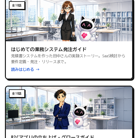
全10話
はじめての業務システム発注ガイド
見積書システムを作った田中さんの実録ストーリー。SaaS検討から
要件定義・発注・リリースまで。
読みはじめる →
全10話
B2Cアプリの立ち上げ・グロースガイド