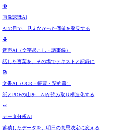
画像認識AI
AIの目で、見えなかった価値を発見する
音声AI（文字起こし・議事録）
話した言葉を、その場でテキストと記録に
文書AI（OCR・帳票・契約書）
紙とPDFの山を、AIが読み取り構造化する
データ分析AI
蓄積したデータを、明日の意思決定に変える