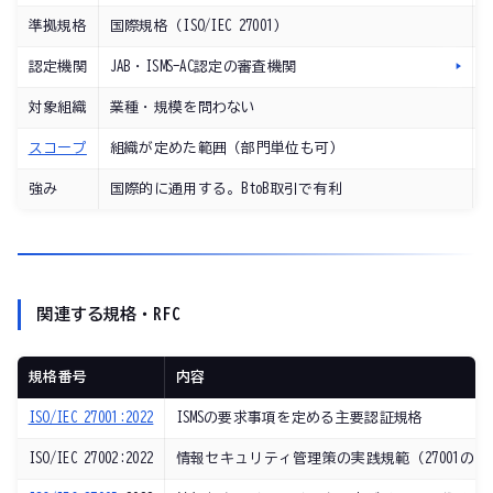
準拠規格
国際規格（ISO/IEC 27001）
認定機関
JAB・ISMS-AC認定の審査機関
J
対象組織
業種・規模を問わない
スコープ
組織が定めた範囲（部門単位も可）
強み
国際的に通用する。BtoB取引で有利
関連する規格・RFC
規格番号
内容
ISO/IEC 27001:2022
ISMSの要求事項を定める主要認証規格
ISO/IEC 27002:2022
情報セキュリティ管理策の実践規範（27001の附