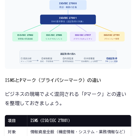
ISO/IEC 27000
用語・概要の定義
ISO/IEC 27001
ISMS要求事項（認証取得の対象）
ISO/IEC 27002
ISO/IEC 27005
ISO/IEC 27017
ISO/IEC 27701
管理策の実践規範
リスクマネジメント
クラウドセキュリティ
プライバシー管理
認証取得の流れ
①現状分析
②体制構築
③内部監査
④外部審査
⑤認証取得
ギャップ分析
規程・手順整備
運用実績確認
登録機関による審査
3年ごとに更新
ISMSとPマーク（プライバシーマーク）の違い
ビジネスの現場でよく混同される「Pマーク」との違い
を整理しておきましょう。
項目
ISMS（ISO/IEC 27001）
対象
情報資産全般（機密情報・システム・業務情報など）