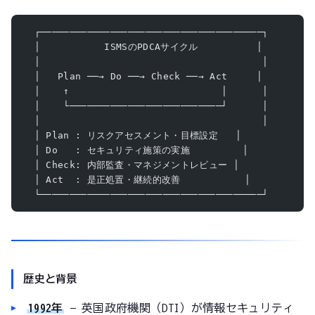
  ┌──────────────────────────────────────┐
  │           ISMSのPDCAサイクル          │
  │                                      │
  │   Plan ──→ Do ──→ Check ──→ Act     │
  │    ↑                          │      │
  │    └──────────────────────────┘      │
  │                                      │
  │ Plan : リスクアセスメント・目標設定   │
  │ Do   : セキュリティ施策の実施         │
  │ Check: 内部監査・マネジメントレビュー │
  │ Act  : 是正処置・継続的改善           │
  └──────────────────────────────────────┘
歴史と背景
1992年
— 英国政府機関（DTI）が情報セキュリティ