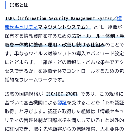
ISMSとは
ISMS（Information Security Management System／
情
報セキュリティ
マネジメントシステム）
とは、組織が
保有する情報資産を守るための
方針・ルール・体制・手
順を一体的に整備・運用・改善し続ける仕組み
のことで
す。単なるウイルス対策ソフトの導入やパスワード設定
にとどまらず、「誰が・どの情報に・どんな条件でアク
セスできるか」を組織全体でコントロールするための包
括的なフレームワークです。
ISMSの国際規格が
ISO/IEC 27001
であり、この規格に
基づいて審査機関による
認証
を受けることを「ISMS認証
取得」と呼びます。認証を取得した組織は「情報セキュ
リティの管理体制が国際水準を満たしている」と対外的
に証明でき、取引先や顧客からの信頼獲得、入札要件の