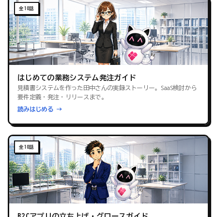
全10話
はじめての業務システム発注ガイド
見積書システムを作った田中さんの実録ストーリー。SaaS検討から
要件定義・発注・リリースまで。
読みはじめる →
全10話
B2Cアプリの立ち上げ・グロースガイド