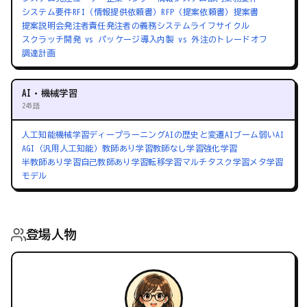
システム要件
RFI（情報提供依頼書）
RFP（提案依頼書）
提案書
提案説明会
発注者責任
発注者の義務
システムライフサイクル
スクラッチ開発 vs パッケージ導入
内製 vs 外注のトレードオフ
調達計画
AI・機械学習
245語
人工知能
機械学習
ディープラーニング
AIの歴史と変遷
AIブーム
弱いAI
AGI（汎用人工知能）
教師あり学習
教師なし学習
強化学習
半教師あり学習
自己教師あり学習
転移学習
マルチタスク学習
メタ学習
モデル
登場人物