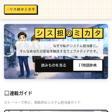
//
シ
ス
担
ミ
カ
タ
の
なぜか私がシステム担当者に。
そんなあなたの苦悩を解決するウェブメディアです。
読みものを見る
IT用語辞典
連載ガイド
ストーリーで学ぶ、実践的なシステム担当者ガイド