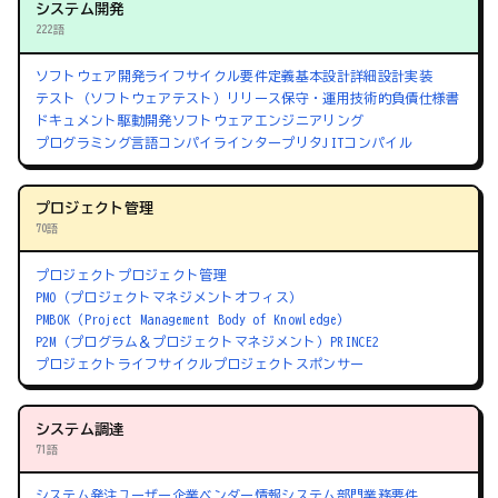
システム開発
222語
ソフトウェア開発ライフサイクル
要件定義
基本設計
詳細設計
実装
テスト（ソフトウェアテスト）
リリース
保守・運用
技術的負債
仕様書
ドキュメント駆動開発
ソフトウェアエンジニアリング
プログラミング言語
コンパイラ
インタープリタ
JITコンパイル
プロジェクト管理
70語
プロジェクト
プロジェクト管理
PMO（プロジェクトマネジメントオフィス）
PMBOK（Project Management Body of Knowledge）
P2M（プログラム＆プロジェクトマネジメント）
PRINCE2
プロジェクトライフサイクル
プロジェクトスポンサー
システム調達
71語
システム発注
ユーザー企業
ベンダー
情報システム部門
業務要件