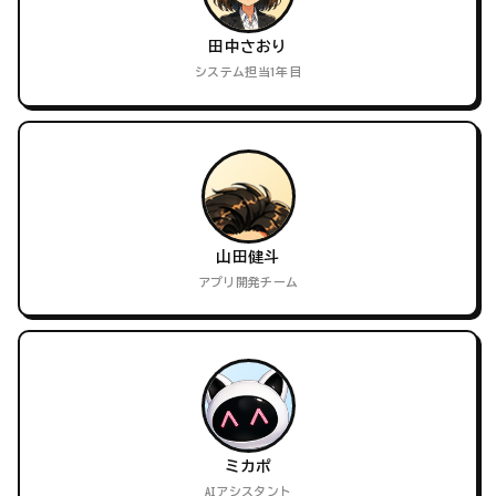
田中さおり
システム担当1年目
山田健斗
アプリ開発チーム
ミカポ
AIアシスタント