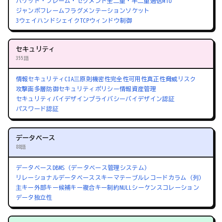
パケット・フレーム・セグメント
全二重・半二重通信
MTU
ジャンボフレーム
フラグメンテーション
ソケット
3ウェイハンドシェイク
TCPウィンドウ制御
セキュリティ
355語
情報セキュリティ
CIA三原則
機密性
完全性
可用性
真正性
脅威
リスク
攻撃面
多層防御
セキュリティポリシー
情報資産管理
セキュリティバイデザイン
プライバシーバイデザイン
認証
パスワード認証
データベース
88語
データベース
DBMS（データベース管理システム）
リレーショナルデータベース
スキーマ
テーブル
レコード
カラム（列）
主キー
外部キー
候補キー
複合キー
制約
NULL
シーケンス
コレーション
データ独立性