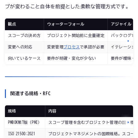
プが変わること自体を前提とした柔軟な管理方式です。
観点
ウォーターフォール
アジャイル
スコープの決め方
プロジェクト開始前に全量確定
バックログで
変更への対応
変更管理
プロセス
で承認が必要
イテレーショ
向いているケース
要件が明確・変化が少ない
要件が曖昧・
関連する規格・RFC
規格
内容
PMBOK第7版（PMI）
スコープ管理を含むプロジェクト管理の国際標
ISO 21500:2021
プロジェクトマネジメントの国際規格。スコー