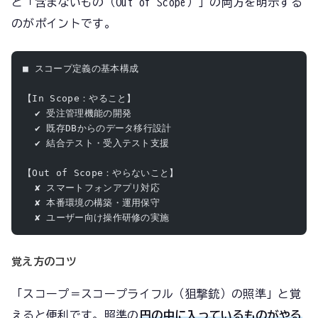
と「含まないもの（Out of Scope）」の両方を明示する
のがポイントです。
■ スコープ定義の基本構成
【In Scope：やること】
  ✔ 受注管理機能の開発
  ✔ 既存DBからのデータ移行設計
  ✔ 結合テスト・受入テスト支援
【Out of Scope：やらないこと】
  ✘ スマートフォンアプリ対応
  ✘ 本番環境の構築・運用保守
  ✘ ユーザー向け操作研修の実施
覚え方のコツ
「スコープ＝スコープライフル（狙撃銃）の照準」と覚
えると便利です。照準の
円の中に入っているものがやる