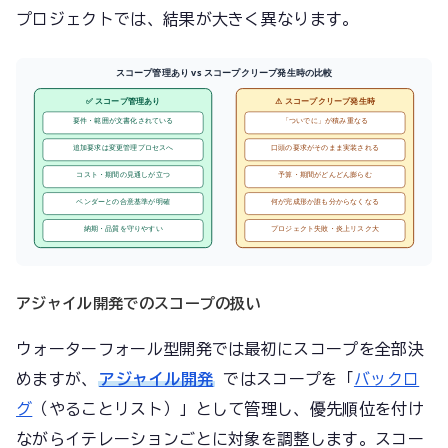
プロジェクトでは、結果が大きく異なります。
スコープ管理あり vs スコープクリープ発生時の比較
✅ スコープ管理あり
⚠️ スコープクリープ発生時
要件・範囲が文書化されている
「ついでに」が積み重なる
追加要求は変更管理プロセスへ
口頭の要求がそのまま実装される
コスト・期間の見通しが立つ
予算・期間がどんどん膨らむ
ベンダーとの合意基準が明確
何が完成形か誰も分からなくなる
納期・品質を守りやすい
プロジェクト失敗・炎上リスク大
アジャイル開発でのスコープの扱い
ウォーターフォール型開発では最初にスコープを全部決
めますが、
アジャイル開発
ではスコープを「
バックロ
グ
（やることリスト）」として管理し、優先順位を付け
ながらイテレーションごとに対象を調整します。スコー