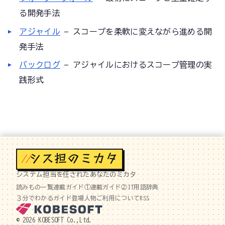
る開発手法
アジャイル
— スコープを柔軟に変えながら進める開
発手法
バックログ
— アジャイルにおけるスコープ管理の実
践形式
//
システム担当を任されたあなたのミカタ
読みもの一覧
連載ガイド①
連載ガイド②
IT用語辞典
３分でわかるガイド
登場人物
ご利用について
RSS
© 2026 KOBESOFT Co.,Ltd.