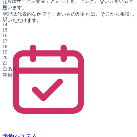
「Webサービス開発」と言っても、ピンとこない方もいると
10
思います。
11
12
下記は代表的な例です。近いものがあれば、そこから相談し
13
ていただけます。
14
15
16
17
18
19
20
21
空あり
満員
予約システム