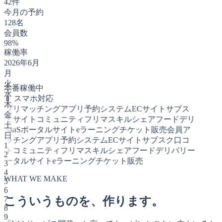
42件
今月の予約
128名
会員数
98%
稼働率
2026年6月
月
火
本番稼働中
水
📱 スマホ対応
木
アプリ
マッチングアプリ
予約システム
ECサイト
サブス
金
コミサイト
コミュニティ
フリマ
スキルシェア
フードデリ
土
ー
SaaS
ポータルサイト
eラーニング
チケット販売
会員ア
日
マッチングアプリ
予約システム
ECサイト
サブスク
口コ
1
イト
コミュニティ
フリマ
スキルシェア
フードデリバリー
2
ポータルサイト
eラーニング
チケット販売
3
4
WHAT WE MAKE
5
6
こういうものを、作ります。
7
8
9