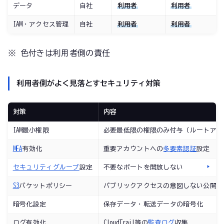
データ
自社
利用者
利用者
IAM・アクセス管理
自社
利用者
利用者
※ 色付きは利用者側の責任
利用者側がよく見落とすセキュリティ対策
対策
内容
IAM最小権限
必要最低限の権限のみ付与（ルートアカ
MFA
有効化
重要アカウントへの
多要素認証
設定
セキュリティグループ
設定
不要なポートを開放しない
S3
バケットポリシー
パブリックアクセスの意図しない公開防
暗号化設定
保存データ・転送データの暗号化
ログ有効化
CloudTrail等の
監査ログ
収集