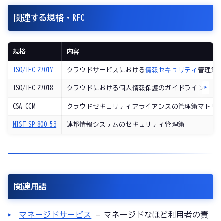
関連する規格・RFC
規格
内容
ISO/IEC 27017
クラウドサービスにおける
情報セキュリティ
管理策
ISO/IEC 27018
クラウドにおける個人情報保護のガイドライン
CSA CCM
クラウドセキュリティアライアンスの管理策マトリ
NIST SP 800-53
連邦情報システムのセキュリティ管理策
関連用語
マネージドサービス
— マネージドなほど利用者の責