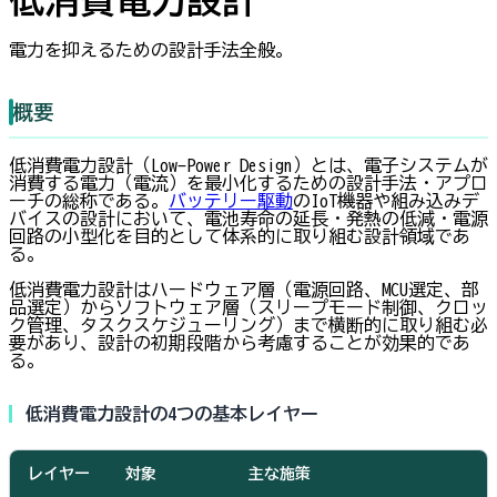
電力を抑えるための設計手法全般。
概要
低消費電力設計（Low-Power Design）とは、電子システムが
消費する電力（電流）を最小化するための設計手法・アプロ
ーチの総称である。
バッテリー駆動
のIoT機器や組み込みデ
バイスの設計において、電池寿命の延長・発熱の低減・電源
回路の小型化を目的として体系的に取り組む設計領域であ
る。
低消費電力設計はハードウェア層（電源回路、MCU選定、部
品選定）からソフトウェア層（スリープモード制御、クロッ
ク管理、タスクスケジューリング）まで横断的に取り組む必
要があり、設計の初期段階から考慮することが効果的であ
る。
低消費電力設計の4つの基本レイヤー
レイヤー
対象
主な施策