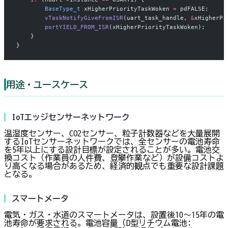
        BaseType_t
 xHigherPriorityTaskWoken 
=
 pdFALSE;
        vTaskNotifyGiveFromISR
(uart_task_handle, 
&
xHigherPr
        portYIELD_FROM_ISR
(xHigherPriorityTaskWoken);
    }
}
用途・ユースケース
IoTエッジセンサーネットワーク
温湿度センサー、CO2センサー、粒子計数器などを大量展開
するIoTセンサーネットワークでは、全センサーの電池寿命
を5年以上にする設計目標が設定されることが多い。電池交
換コスト（作業員の人件費、登攀作業など）が設備コストよ
り高くなる場合があるため、経済的観点でも重要な設計課題
となる。
スマートメータ
電気・ガス・水道のスマートメータは、設置後10〜15年の電
池寿命が要求される。電池容量（D型リチウム電池: