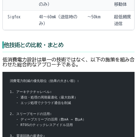
のみ）
移動体
Sigfox
40〜60mA（送信時の
〜50km
超低頻度
み）
送信
他技術との比較・まとめ
低消費電力設計は単一の技術ではなく、以下の施策を組み合
わせた総合的なアプローチである。
消費電力削減の優先順位（効果の大きい順）:
1. アーキテクチャレベル:
   - 通信・処理の周期最適化（最大効果）
   - エッジ処理でクラウド通信を削減
2. スリープモードの活用:
   - ディープスリープの活用（数mA → 数µA）
   - RTOSのティックレスアイドル活用
3. 電源回路の最適化: