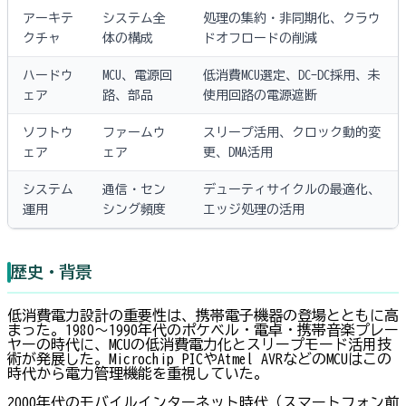
アーキテ
システム全
処理の集約・非同期化、クラウ
クチャ
体の構成
ドオフロードの削減
ハードウ
MCU、電源回
低消費MCU選定、DC-DC採用、未
ェア
路、部品
使用回路の電源遮断
ソフトウ
ファームウ
スリープ活用、クロック動的変
ェア
ェア
更、DMA活用
システム
通信・セン
デューティサイクルの最適化、
運用
シング頻度
エッジ処理の活用
歴史・背景
低消費電力設計の重要性は、携帯電子機器の登場とともに高
まった。1980〜1990年代のポケベル・電卓・携帯音楽プレー
ヤーの時代に、MCUの低消費電力化とスリープモード活用技
術が発展した。Microchip PICやAtmel AVRなどのMCUはこの
時代から電力管理機能を重視していた。
2000年代のモバイルインターネット時代（スマートフォン前