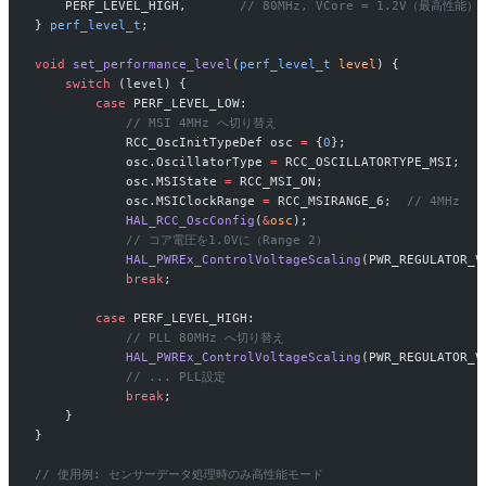
    PERF_LEVEL_HIGH,
       // 80MHz, VCore = 1.2V（最高性能）
} 
perf_level_t
;
void
 set_performance_level
(
perf_level_t
 level
) {
    switch
 (level) {
        case
 PERF_LEVEL_LOW:
            // MSI 4MHz へ切り替え
            RCC_OscInitTypeDef osc 
=
 {
0
};
            osc.OscillatorType 
=
 RCC_OSCILLATORTYPE_MSI;
            osc.MSIState 
=
 RCC_MSI_ON;
            osc.MSIClockRange 
=
 RCC_MSIRANGE_6;
  // 4MHz
            HAL_RCC_OscConfig
(
&
osc
);
            // コア電圧を1.0Vに（Range 2）
            HAL_PWREx_ControlVoltageScaling
(PWR_REGULATOR_V
            break
;
        case
 PERF_LEVEL_HIGH:
            // PLL 80MHz へ切り替え
            HAL_PWREx_ControlVoltageScaling
(PWR_REGULATOR_V
            // ... PLL設定
            break
;
    }
}
// 使用例: センサーデータ処理時のみ高性能モード