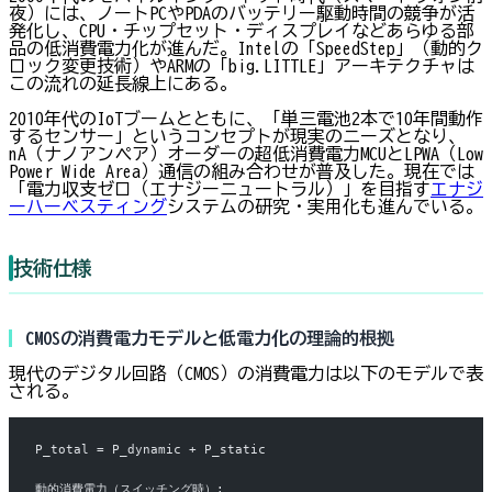
夜）には、ノートPCやPDAのバッテリー駆動時間の競争が活
発化し、CPU・チップセット・ディスプレイなどあらゆる部
品の低消費電力化が進んだ。Intelの「SpeedStep」（動的ク
ロック変更技術）やARMの「big.LITTLE」アーキテクチャは
この流れの延長線上にある。
2010年代のIoTブームとともに、「単三電池2本で10年間動作
するセンサー」というコンセプトが現実のニーズとなり、
nA（ナノアンペア）オーダーの超低消費電力MCUとLPWA（Low
Power Wide Area）通信の組み合わせが普及した。現在では
「電力収支ゼロ（エナジーニュートラル）」を目指す
エナジ
ーハーベスティング
システムの研究・実用化も進んでいる。
技術仕様
CMOSの消費電力モデルと低電力化の理論的根拠
現代のデジタル回路（CMOS）の消費電力は以下のモデルで表
される。
P_total = P_dynamic + P_static
動的消費電力（スイッチング時）: