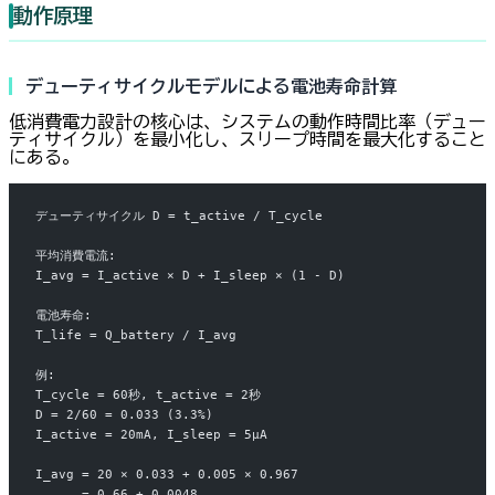
動作原理
デューティサイクルモデルによる電池寿命計算
低消費電力設計の核心は、システムの動作時間比率（デュー
ティサイクル）を最小化し、スリープ時間を最大化すること
にある。
デューティサイクル D = t_active / T_cycle
平均消費電流:
I_avg = I_active × D + I_sleep × (1 - D)
電池寿命:
T_life = Q_battery / I_avg
例:
T_cycle = 60秒, t_active = 2秒
D = 2/60 = 0.033 (3.3%)
I_active = 20mA, I_sleep = 5µA
I_avg = 20 × 0.033 + 0.005 × 0.967
      = 0.66 + 0.0048