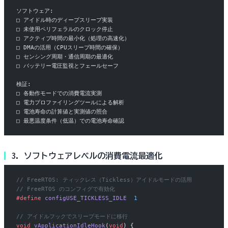
ソフトウェア:
□ アイドル時のディープスリープ実装
□ 未使用ペリフェラルのクロック停止
□ アクティブ時間の最小化（処理の高速化）
□ DMAの活用（CPUスリープ時間の確保）
□ センシング周期・通信周期の最適化
□ バッテリー電圧監視とフェールセーフ
検証:
□ 各動作モードでの消費電流実測
□ 電力プロファイリングツールによる解析
□ 電池寿命の計算値と実測値の照合
□ 最悪温度条件（低温）での電池寿命確認
3. ソフトウェアレベルの消費電流最適化
// FreeRTOS: ティックレス（Tickless）アイドルモードの活用
// FreeRTOS のコンフィグで有効化
#define
 configUSE_TICKLESS_IDLE
  1
// アイドルフックでスリープモードに移行
void
 vApplicationIdleHook
(
void
) {