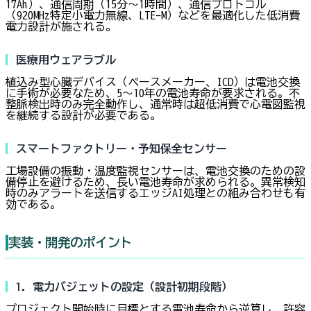
17Ah）、通信周期（15分〜1時間）、通信プロトコル
（920MHz特定小電力無線、LTE-M）などを最適化した低消費
電力設計が施される。
医療用ウェアラブル
植込み型心臓デバイス（ペースメーカー、ICD）は電池交換
に手術が必要なため、5〜10年の電池寿命が要求される。不
整脈検出時のみ完全動作し、通常時は超低消費で心電図監視
を継続する設計が必要である。
スマートファクトリー・予知保全センサー
工場設備の振動・温度監視センサーは、電池交換のための設
備停止を避けるため、長い電池寿命が求められる。異常検知
時のみアラートを送信するエッジAI処理との組み合わせも有
効である。
実装・開発のポイント
1. 電力バジェットの設定（設計初期段階）
プロジェクト開始時に目標とする電池寿命から逆算し、許容