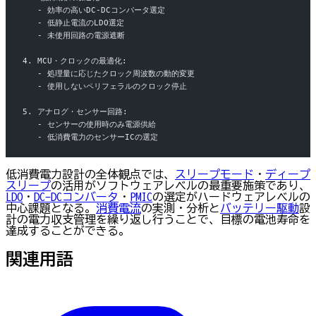
   - 効率の高いDC-DCコンバータ選定
   - 低静止電流のLDO選定
   - 未使用回路の電源遮断
4. MCU・クロックの最適化:
   - 処理量に応じたクロック周波数の動的変更
   - 使用しないペリフェラルのクロック停止
5. アナログ・センサー回路:
   - センサーの使用時のみ電源供給
   - 低消費電力のセンサーICの選定
低消費電力設計の全体観点では、
スリープモード
・
ディープ
スリープ
の活用がソフトウェアレベルの最重要施策であり、
LDO
・
DC-DCコンバータ
・
PMIC
の選定がハードウェアレベルの
中心課題となる。
消費電流
の実測・分析と
バッテリー駆動
設
計の電力収支管理を繰り返し行うことで、目標の電池寿命を
達成することができる。
関連用語