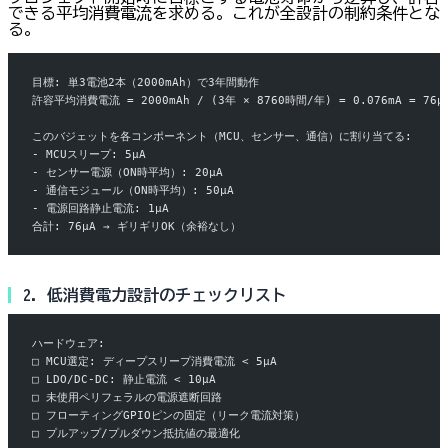
できる平均消費電流を求める。これが全設計の制約条件とな
る。
目標: 単3電池2本（2000mAh）で3年間動作
許容平均消費電流 = 2000mAh / (3年 × 8760時間/年) = 0.076mA = 76µ
このバジェットを各コンポーネント（MCU、センサー、通信）に割り当てる:
- MCUスリープ: 5µA
- センサー電源（ON時平均）: 20µA
- 通信モジュール（ON時平均）: 50µA
- 電源回路静止電流: 1µA
合計: 76µA → ギリギリOK（余裕なし）
2. 低消費電力設計のチェックリスト
ハードウェア:
□ MCU選定: ディープスリープ消費電流 < 5µA
□ LDO/DC-DC: 静止電流 < 10µA
□ 未使用ペリフェラルの電源遮断回路
□ フローティングGPIOピンの固定（リーク電流対策）
□ プルアップ/プルダウン抵抗値の最適化