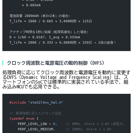
      ≈ 0.665mA
電池容量 2000mAh（単3×2本）の場合:
T_life = 2000 / 0.665 ≈ 3,008時間 ≈ 125日
アクティブ時間を1秒に短縮（処理高速化）した場合:
D = 1/60 = 0.0167, I_avg = 0.333mA
T_life = 2000 / 0.333 ≈ 6,006時間 ≈ 250日 → 2倍の改善！
クロック周波数と電源電圧の動的制御（DVFS）
処理負荷に応じてクロック周波数と電源電圧を動的に変更す
るDVFS（Dynamic Voltage and Frequency Scaling）は、ス
マートフォンのSoCでは標準的に実装されている手法で、組
み込みMCUでも応用できる。
#include
 "stm32l4xx_hal.h"
// 処理強度に応じたクロック設定
typedef
 enum
 {
    PERF_LEVEL_LOW 
=
 0
,
    // 4MHz, VCore = 1.0V（省電力）
    PERF_LEVEL_MEDIUM,
     // 16MHz, VCore = 1.0V