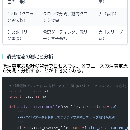
圧の二乗）
果）
f_clk（クロッ
クロック分周、動的クロ
大（線形）
ク周波数）
ック変更
I_leak（リー
電源ゲーティング、低リ
大（スリープ
ク電流）
ーク素子選択
時）
消費電流の測定と分析
低消費電力設計の開発プロセスでは、各フェーズの消費電流
を実測・分析することが不可欠である。
# 消費電流プロファイルの分析スクリプト例（Nordic PPK2のCSVデータ処理）
import
 pandas 
as
 pd
import
 numpy 
as
 np
def
 analyze_power_profile
(csv_file, threshold_ma
=
1.0
):
    """
    PPK2のCSVデータを解析してアクティブ期間とスリープ期間を識別
    """
    df 
=
 pd.read_csv(csv_file, 
names
=
[
'time_us'
, 
'current_u