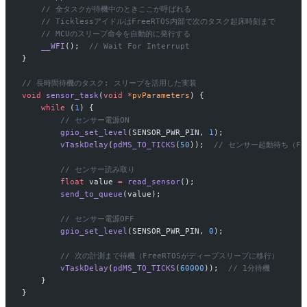
    // 全タスクが待機中のときここが呼ばれる
    // TicklessアイドルはFreeRTOS内部で次のタスク起床時刻まで
    // MCUのスリープ命令を自動的に発行する
    __WFI
();
  // Wait For Interrupt
}
// 長時間待機のタスク: スリープを活用した実装
void
 sensor_task
(
void
 *
pvParameters
) {
    while
 (
1
) {
        // センサー電源ON
        gpio_set_level
(SENSOR_PWR_PIN, 
1
);
        vTaskDelay
(
pdMS_TO_TICKS
(
50
));
  // センサー起動待ち（Fr
        // センサー読み取り
        float
 value 
=
 read_sensor
();
        send_to_queue
(value);
        // センサー電源OFF
        gpio_set_level
(SENSOR_PWR_PIN, 
0
);
        // 次の計測まで待機（FreeRTOSがディープスリープに移行）
        vTaskDelay
(
pdMS_TO_TICKS
(
60000
));
  // 1分待機
    }
}