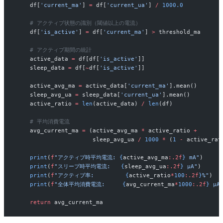
    df[
'current_ma'
] 
=
 df[
'current_ua'
] 
/
 1000.0
    # アクティブ状態の識別（閾値以上の電流）
    df[
'is_active'
] 
=
 df[
'current_ma'
] 
>
 threshold_ma
    # アクティブ期間の統計
    active_data 
=
 df[df[
'is_active'
]]
    sleep_data 
=
 df[
~
df[
'is_active'
]]
    active_avg_ma 
=
 active_data[
'current_ma'
].mean()
    sleep_avg_ua 
=
 sleep_data[
'current_ua'
].mean()
    active_ratio 
=
 len
(active_data) 
/
 len
(df)
    # 平均消費電流
    avg_current_ma 
=
 (active_avg_ma 
*
 active_ratio 
+
                      sleep_avg_ua 
/
 1000
 *
 (
1
 -
 active_rat
    print
(
f
"アクティブ時平均電流: 
{
active_avg_ma
:.2f
}
 mA"
)
    print
(
f
"スリープ時平均電流:   
{
sleep_avg_ua
:.2f
}
 µA"
)
    print
(
f
"アクティブ率:         
{
active_ratio
*
100
:.2f
}
%"
)
    print
(
f
"全体平均消費電流:     
{
avg_current_ma
*
1000
:.2f
}
 µA
    return
 avg_current_ma