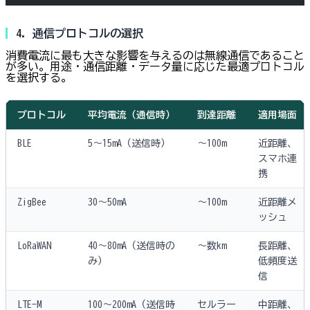
4. 通信プロトコルの選択
消費電流に最も大きな影響を与えるのは無線通信であること
が多い。用途・通信距離・データ量に応じた最適プロトコル
を選択する。
プロトコル
平均電流（通信時）
到達距離
適用場面
BLE
5〜15mA（送信時）
〜100m
近距離、
スマホ連
携
ZigBee
30〜50mA
〜100m
近距離メ
ッシュ
LoRaWAN
40〜80mA（送信時の
〜数km
長距離、
み）
低頻度送
信
LTE-M
100〜200mA（送信時
セルラー
中距離、