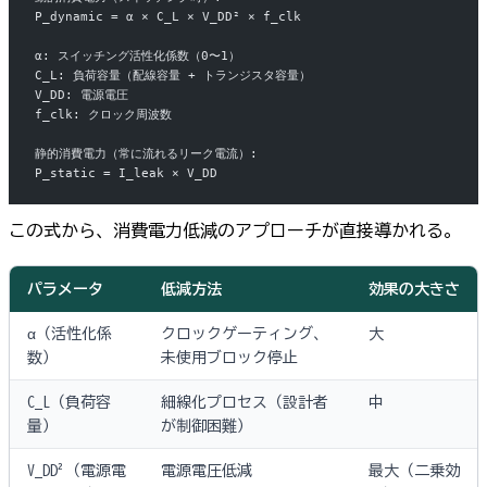
P_dynamic = α × C_L × V_DD² × f_clk
α: スイッチング活性化係数（0〜1）
C_L: 負荷容量（配線容量 + トランジスタ容量）
V_DD: 電源電圧
f_clk: クロック周波数
静的消費電力（常に流れるリーク電流）:
P_static = I_leak × V_DD
この式から、消費電力低減のアプローチが直接導かれる。
パラメータ
低減方法
効果の大きさ
α（活性化係
クロックゲーティング、
大
数）
未使用ブロック停止
C_L（負荷容
細線化プロセス（設計者
中
量）
が制御困難）
V_DD²（電源電
電源電圧低減
最大（二乗効