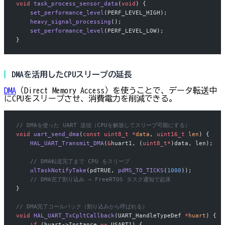
void
 task_process_sensor_data
(
void
) {
    set_performance_level
(PERF_LEVEL_HIGH);
    heavy_signal_processing
();
    set_performance_level
(PERF_LEVEL_LOW);
}
DMAを活用したCPUスリープの延長
DMA
（Direct Memory Access）を使うことで、データ転送中
にCPUをスリープさせ、消費電力を削減できる。
// DMAを使った UART 送信（CPUを解放してスリープ可能にする）
void
 uart_send_dma
(
const
 uint8_t
 *
data
, 
uint16_t
 len
) {
    HAL_UART_Transmit_DMA
(
&
huart1, (
uint8_t*
)data, len);
    // DMA転送完了まで CPU をスリープ
    ulTaskNotifyTake
(pdTRUE, 
pdMS_TO_TICKS
(
1000
));
    // DMA完了割り込み → FreeRTOS タスク通知で起床
}
// DMA完了コールバック（割り込みから呼ばれる）
void
 HAL_UART_TxCpltCallback
(UART_HandleTypeDef 
*
huart
) {
    if
 (huart->Instance 
==
 USART1) {