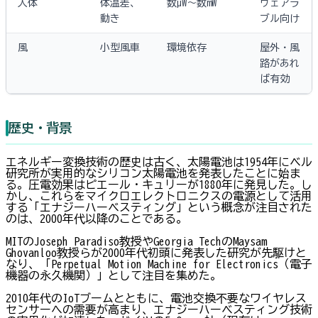
人体
体温差、
数µW〜数mW
ウェアラ
動き
ブル向け
風
小型風車
環境依存
屋外・風
路があれ
ば有効
歴史・背景
エネルギー変換技術の歴史は古く、太陽電池は1954年にベル
研究所が実用的なシリコン太陽電池を発表したことに始ま
る。圧電効果はピエール・キュリーが1880年に発見した。し
かし、これらをマイクロエレクトロニクスの電源として活用
する「エナジーハーベスティング」という概念が注目された
のは、2000年代以降のことである。
MITのJoseph Paradiso教授やGeorgia TechのMaysam
Ghovanloo教授らが2000年代初頭に発表した研究が先駆けと
なり、「Perpetual Motion Machine for Electronics（電子
機器の永久機関）」として注目を集めた。
2010年代のIoTブームとともに、電池交換不要なワイヤレス
センサーへの需要が高まり、エナジーハーベスティング技術