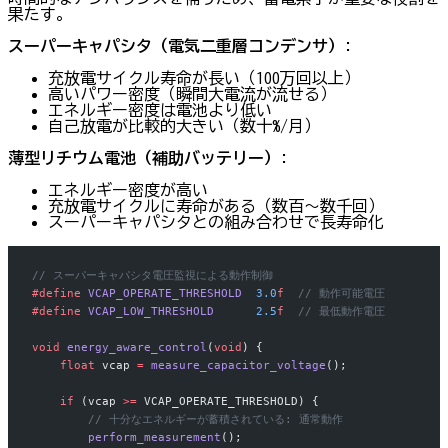
果たす。
スーパーキャパシタ（電気二重層コンデンサ）
:
充放電サイクル寿命が長い（100万回以上）
高いパワー密度（瞬間大電流が流せる）
エネルギー密度は電池より低い
自己放電が比較的大きい（数十%/月）
薄型リチウム電池（補助バッテリー）
:
エネルギー密度が高い
充放電サイクルに寿命がある（数百〜数千回）
スーパーキャパシタとの組み合わせで長寿命化
// スーパーキャパシタ電圧監視による動作制御
#define
 VCAP_OPERATE_THRESHOLD
  3.0
f
  // 動作可能電圧
#define
 VCAP_LOW_THRESHOLD
      2.5
f
  // 最低動作電圧
void
 energy_aware_control
(
void
) {
    float
 vcap 
=
 measure_capacitor_voltage
();
    if
 (vcap 
>=
 VCAP_OPERATE_THRESHOLD) {
        // 十分なエネルギーが蓄積されている: 通常動作
        perform_measurement
();