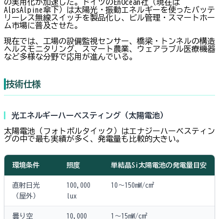
の実用化が加速した。ドイツのEnOcean社（現在は
AlpsAlpine傘下）は太陽光・振動エネルギーを使ったバッテ
リーレス無線スイッチを製品化し、ビル管理・スマートホー
ム市場に普及させた。
現在では、工場の設備監視センサー、橋梁・トンネルの構造
ヘルスモニタリング、スマート農業、ウェアラブル医療機器
など多様な分野で応用が進んでいる。
技術仕様
光エネルギーハーベスティング（太陽電池）
太陽電池（フォトボルタイック）はエナジーハーベスティン
グの中で最も実績が多く、発電量も比較的大きい。
環境条件
照度
単結晶Si太陽電池の発電量目安
直射日光
100,000
10〜150mW/cm²
（屋外）
lux
曇り空
10,000
1〜15mW/cm²