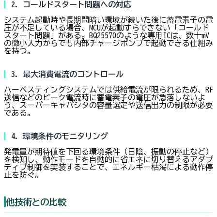
2. コールドスタート問題への対応
システム起動時や長期間暗い環境が続いた後に蓄電素子の電
圧が不足している場合、MCUが起動すらできない「コールド
スタート問題」がある。BQ25570のような専用ICは、数十mV
の微小入力からでも内部チャージポンプで起動できる仕組み
を持つ。
3. 最大消費電流のコントロール
ハーベスティングシステムでは供給電流が限られるため、RF
送信などのピーク電流時に蓄電素子の電圧が急落しないよ
う、スーパーキャパシタの容量選定や送信出力の制限が必要
である。
4. 環境条件のモニタリング
発電量が期待値を下回る環境条件（日陰、振動の停止など）
を検知し、動作モードを自動的に省エネに切り替えるアダプ
ティブ制御を実装することで、エネルギー枯渇による動作停
止を防ぐ。
他技術との比較