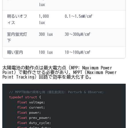
lux
明るいオフ
1,000
0.1〜1.5mW/cm²
ィス
lux
室内蛍光灯
300 lux
30〜300µW/cm²
下
暗い室内
100 lux
10〜100µW/cm²
太陽電池の動作点は最大電力点（MPP: Maximum Power
Point）で動作させる必要があり、MPPT（Maximum Power
Point Tracking）回路で効率を最大化する。
// MPPT制御の簡単な例（擾乱観測法: Perturb & Observe）
typedef
 struct
 {
    float
 voltage;
    float
 current;
    float
 power;
    float
 prev_power;
    float
 duty_cycle;
    float
 delta_duty;