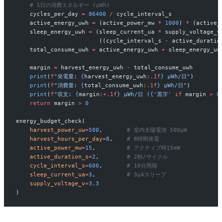
    # 1日の消費エネルギー (µWh)
    cycles_per_day 
=
 86400
 /
 cycle_interval_s
    active_energy_uwh 
=
 (active_power_mw 
*
 1000
) 
*
 (active_
    sleep_energy_uwh 
=
 (sleep_current_ua 
*
 supply_voltage_v
                        ((cycle_interval_s 
-
 active_duratio
    total_consume_uwh 
=
 active_energy_uwh 
+
 sleep_energy_uw
    margin 
=
 harvest_energy_uwh 
-
 total_consume_uwh
    print
(
f
"発電量: 
{
harvest_energy_uwh
:.1f
}
 µWh/日"
)
    print
(
f
"消費量: 
{
total_consume_uwh
:.1f
}
 µWh/日"
)
    print
(
f
"収支: 
{
margin
:+.1f
}
 µWh/日 (
{
'黒字'
 if
 margin 
>
 0
    return
 margin 
>
 0
energy_budget_check(
    harvest_power_uw
=
500
,       
# 室内太陽電池 500µW
    harvest_hours_per_day
=
8
,    
# 8時間発電
    active_power_mw
=
15
,         
# アクティブ時15mW
    active_duration_s
=
2
,        
# 2秒/サイクル
    cycle_interval_s
=
600
,       
# 10分周期
    sleep_current_ua
=
3
,         
# 3µAスリープ
    supply_voltage_v
=
3.3
)