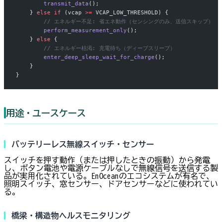
        transmit_data
();
    } 
else
 if
 (vcap 
>=
 VCAP_LOW_THRESHOLD) {
        // エネルギー不足: 省エネ動作（センシングのみ、送信スキップ）
        perform_measurement_only
();
    } 
else
 {
        // エネルギー枯渇: 充電待ち（ディープスリープ）
        enter_deep_sleep_wait_for_charge
();
    }
}
用途・ユースケース
バッテリーレス無線スイッチ・センサー
スイッチを押す動作（または押したときの振動）から発電
し、ボタン電池や電源ケーブルなしで無線信号を送信する製
品が実用化されている。EnOceanのエコシステムが有名で、
照明スイッチ、窓センサー、ドアセンサーなどに使われてい
る。
橋梁・構造物ヘルスモニタリング