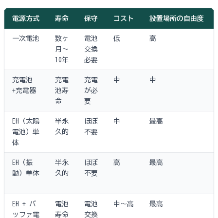
電源方式
寿命
保守
コスト
設置場所の自由度
一次電池
数ヶ
電池
低
高
月〜
交換
10年
必要
充電池
充電
充電
中
中
+充電器
池寿
が必
命
要
EH（太陽
半永
ほぼ
中
最高
電池）単
久的
不要
体
EH（振
半永
ほぼ
高
最高
動）単体
久的
不要
EH + バ
電池
電池
中〜高
最高
ッファ電
寿命
交換