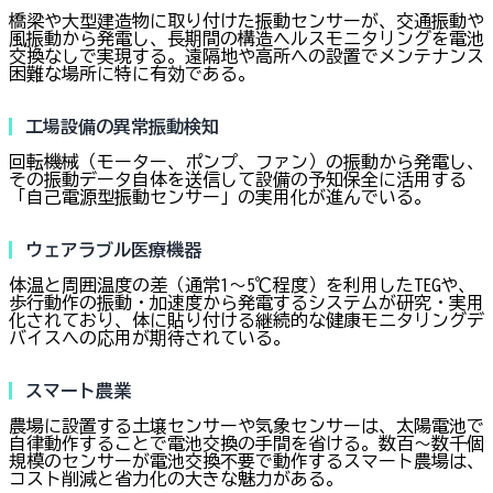
橋梁や大型建造物に取り付けた振動センサーが、交通振動や
風振動から発電し、長期間の構造ヘルスモニタリングを電池
交換なしで実現する。遠隔地や高所への設置でメンテナンス
困難な場所に特に有効である。
工場設備の異常振動検知
回転機械（モーター、ポンプ、ファン）の振動から発電し、
その振動データ自体を送信して設備の予知保全に活用する
「自己電源型振動センサー」の実用化が進んでいる。
ウェアラブル医療機器
体温と周囲温度の差（通常1〜5℃程度）を利用したTEGや、
歩行動作の振動・加速度から発電するシステムが研究・実用
化されており、体に貼り付ける継続的な健康モニタリングデ
バイスへの応用が期待されている。
スマート農業
農場に設置する土壌センサーや気象センサーは、太陽電池で
自律動作することで電池交換の手間を省ける。数百〜数千個
規模のセンサーが電池交換不要で動作するスマート農場は、
コスト削減と省力化の大きな魅力がある。