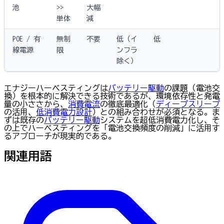
池
>>
大幅
単体
減
POE / 有
無制
不要
低（イ
低
線電源
限
ンフラ
除く）
エナジーハーベスティングは
バッテリー駆動
の課題（電池交
換）を根本的に解決できる技術であるが、環境依存性と発電
量の小ささから、
消費電流
の徹底最適化（
ディープスリープ
の活用、
低消費電力設計
）との組み合わせが必須となる。ま
ずは既存の
バッテリー駆動
システムを超低消費電力化し、そ
の上でハーベスティングを「電池交換頻度の削減」に活用す
るアプローチが現実的である。
関連用語