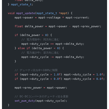
} 
mppt_state_t
;
void
 mppt_update
(
mppt_state_t
 *
mppt
) {
    mppt->power 
=
 mppt->voltage 
*
 mppt->current;
    float
 delta_power 
=
 mppt->power 
-
 mppt->prev_power;
    if
 (delta_power 
>
 0
) {
        // 電力増加中: 同方向に進む
        mppt->duty_cycle 
+=
 mppt->delta_duty;
    } 
else
 if
 (delta_power 
<
 0
) {
        // 電力減少中: 逆方向に進む
        mppt->duty_cycle 
-=
 mppt->delta_duty;
    }
    // デューティ比を0〜100%に制限
    if
 (mppt->duty_cycle 
>
 1.0
f
) mppt->duty_cycle 
=
 1.0
f
;
    if
 (mppt->duty_cycle 
<
 0.0
f
) mppt->duty_cycle 
=
 0.0
f
;
    mppt->prev_power 
=
 mppt->power;
    // DC-DCコンバータのデューティ比を更新
    set_pwm_duty
(mppt->duty_cycle);
}