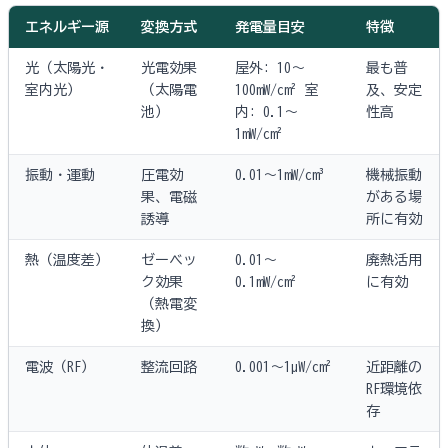
エネルギー源
変換方式
発電量目安
特徴
光（太陽光・
光電効果
屋外: 10〜
最も普
室内光）
（太陽電
100mW/cm² 室
及、安定
池）
内: 0.1〜
性高
1mW/cm²
振動・運動
圧電効
0.01〜1mW/cm³
機械振動
果、電磁
がある場
誘導
所に有効
熱（温度差）
ゼーベッ
0.01〜
廃熱活用
ク効果
0.1mW/cm²
に有効
（熱電変
換）
電波（RF）
整流回路
0.001〜1µW/cm²
近距離の
RF環境依
存