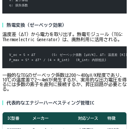
η: 損失係数
熱電変換（ゼーベック効果）
温度差（ΔT）から電力を取り出す。熱電モジュール（TEG:
Thermoelectric Generator）は、廃熱利用に活用される。
V_oc = S × ΔT        (S: ゼーベック係数 [µV/K], ΔT: 温度差 [K])
P_max = S² × ΔT² / (4 × R_int)   (R_int: 内部抵抗)
一般的なTEGのゼーベック係数は200〜400µV/K程度であり、
10℃の温度差で2〜4mVが発生するが、実用的な出力電圧を得
るには多数の素子を直列に接続するか、昇圧回路が必要とな
る。
代表的なエナジーハーベスティング管理IC
IC型番
メーカー
対応ソース
特徴