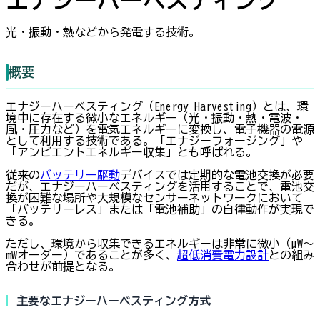
光・振動・熱などから発電する技術。
概要
エナジーハーベスティング（Energy Harvesting）とは、環
境中に存在する微小なエネルギー（光・振動・熱・電波・
風・圧力など）を電気エネルギーに変換し、電子機器の電源
として利用する技術である。「エナジーフォージング」や
「アンビエントエネルギー収集」とも呼ばれる。
従来の
バッテリー駆動
デバイスでは定期的な電池交換が必要
だが、エナジーハーベスティングを活用することで、電池交
換が困難な場所や大規模なセンサーネットワークにおいて
「バッテリーレス」または「電池補助」の自律動作が実現で
きる。
ただし、環境から収集できるエネルギーは非常に微小（µW〜
mWオーダー）であることが多く、
超低消費電力設計
との組み
合わせが前提となる。
主要なエナジーハーベスティング方式