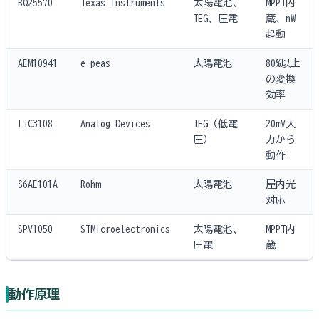
BQ25570
Texas Instruments
太陽電池、
MPPT内
TEG、圧電
蔵、nW
起動
AEM10941
e-peas
太陽電池
80%以上
の変換
効率
LTC3108
Analog Devices
TEG（低電
20mV入
圧）
力から
動作
S6AE101A
Rohm
太陽電池
屋内光
対応
SPV1050
STMicroelectronics
太陽電池、
MPPT内
圧電
蔵
動作原理