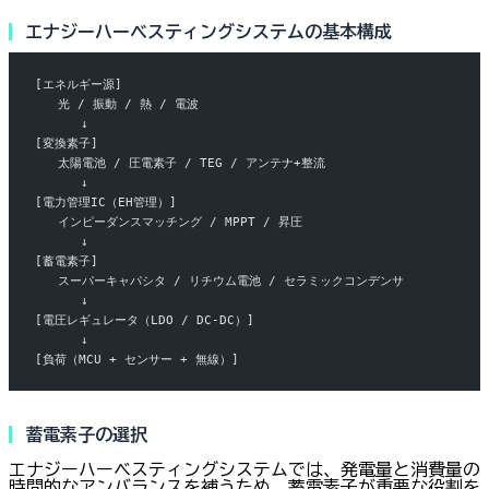
エナジーハーベスティングシステムの基本構成
[エネルギー源]
   光 / 振動 / 熱 / 電波
      ↓
[変換素子]
   太陽電池 / 圧電素子 / TEG / アンテナ+整流
      ↓
[電力管理IC（EH管理）]
   インピーダンスマッチング / MPPT / 昇圧
      ↓
[蓄電素子]
   スーパーキャパシタ / リチウム電池 / セラミックコンデンサ
      ↓
[電圧レギュレータ（LDO / DC-DC）]
      ↓
[負荷（MCU + センサー + 無線）]
蓄電素子の選択
エナジーハーベスティングシステムでは、発電量と消費量の
時間的なアンバランスを補うため、蓄電素子が重要な役割を