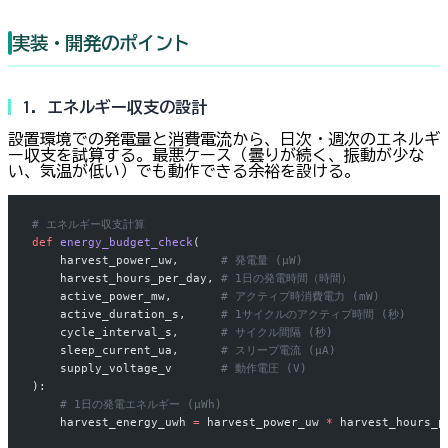
実装・開発のポイント
1. エネルギー収支の設計
設置環境での発電量と消費電流から、日次・週次のエネルギ
ー収支を試算する。最悪ケース（曇りが続く、振動が少な
い、気温が低い）でも動作できる余裕を設ける。
# エネルギー収支計算
def
 energy_budget_check
(
    harvest_power_uw,      
# 発電量 (µW)
    harvest_hours_per_day, 
# 1日の発電時間（時間）
    active_power_mw,       
# アクティブ時消費電力 (mW)
    active_duration_s,     
# 1サイクルのアクティブ時間 (秒)
    cycle_interval_s,      
# サイクル間隔 (秒)
    sleep_current_ua,      
# スリープ電流 (µA)
    supply_voltage_v       
# 動作電圧 (V)
):
    # 1日の発電エネルギー (µWh)
    harvest_energy_uwh 
=
 harvest_power_uw 
*
 harvest_hours_p