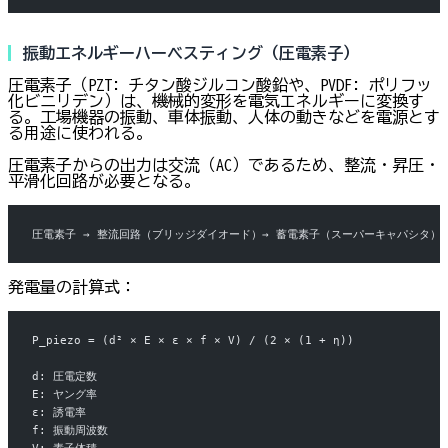
振動エネルギーハーベスティング（圧電素子）
圧電素子（PZT: チタン酸ジルコン酸鉛や、PVDF: ポリフッ
化ビニリデン）は、機械的変形を電気エネルギーに変換す
る。工場機器の振動、車体振動、人体の動きなどを電源とす
る用途に使われる。
圧電素子からの出力は交流（AC）であるため、整流・昇圧・
平滑化回路が必要となる。
圧電素子 → 整流回路（ブリッジダイオード）→ 蓄電素子（スーパーキャパシタ）→
発電量の計算式：
P_piezo = (d² × E × ε × f × V) / (2 × (1 + η))
d: 圧電定数
E: ヤング率
ε: 誘電率
f: 振動周波数
V: 素子体積