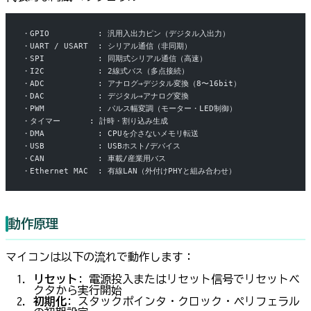
・GPIO          : 汎用入出力ピン（デジタル入出力）
・UART / USART  : シリアル通信（非同期）
・SPI           : 同期式シリアル通信（高速）
・I2C           : 2線式バス（多点接続）
・ADC           : アナログ→デジタル変換（8〜16bit）
・DAC           : デジタル→アナログ変換
・PWM           : パルス幅変調（モーター・LED制御）
・タイマー      : 計時・割り込み生成
・DMA           : CPUを介さないメモリ転送
・USB           : USBホスト/デバイス
・CAN           : 車載/産業用バス
・Ethernet MAC  : 有線LAN（外付けPHYと組み合わせ）
動作原理
マイコンは以下の流れで動作します：
リセット
: 電源投入またはリセット信号でリセットベ
クタから実行開始
初期化
: スタックポインタ・クロック・ペリフェラル