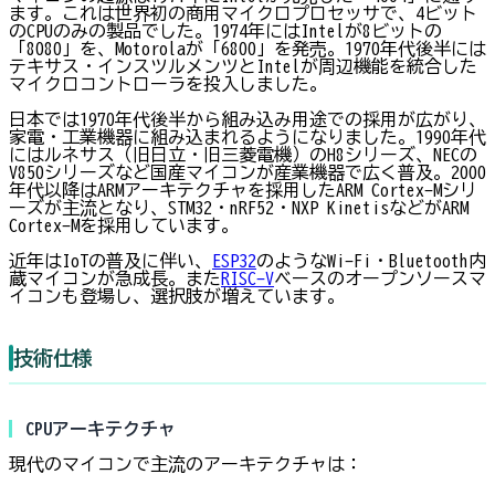
ます。これは世界初の商用マイクロプロセッサで、4ビット
のCPUのみの製品でした。1974年にはIntelが8ビットの
「8080」を、Motorolaが「6800」を発売。1970年代後半には
テキサス・インスツルメンツとIntelが周辺機能を統合した
マイクロコントローラを投入しました。
日本では1970年代後半から組み込み用途での採用が広がり、
家電・工業機器に組み込まれるようになりました。1990年代
にはルネサス（旧日立・旧三菱電機）のH8シリーズ、NECの
V850シリーズなど国産マイコンが産業機器で広く普及。2000
年代以降はARMアーキテクチャを採用したARM Cortex-Mシリ
ーズが主流となり、STM32・nRF52・NXP KinetisなどがARM
Cortex-Mを採用しています。
近年はIoTの普及に伴い、
ESP32
のようなWi-Fi・Bluetooth内
蔵マイコンが急成長。また
RISC-V
ベースのオープンソースマ
イコンも登場し、選択肢が増えています。
技術仕様
CPUアーキテクチャ
現代のマイコンで主流のアーキテクチャは：