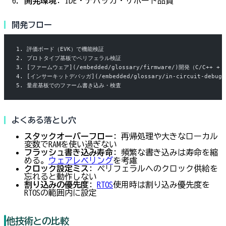
開発環境
: IDE・デバッガ・サポート品質
開発フロー
1. 評価ボード（EVK）で機能検証
2. プロトタイプ基板でペリフェラル検証
3. [ファームウェア](/embedded/glossary/firmware/)開発（C/C++ + [
4. [インサーキットデバッガ](/embedded/glossary/in-circuit-debug
5. 量産基板でのファーム書き込み・検査
よくある落とし穴
スタックオーバーフロー
: 再帰処理や大きなローカル
変数でRAMを使い過ぎない
フラッシュ書き込み寿命
: 頻繁な書き込みは寿命を縮
める。
ウェアレベリング
を考慮
クロック設定ミス
: ペリフェラルへのクロック供給を
忘れると動作しない
割り込みの優先度
:
RTOS
使用時は割り込み優先度を
RTOSの範囲内に設定
他技術との比較