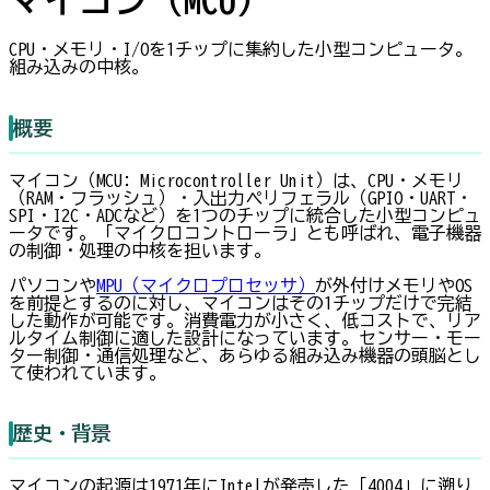
CPU・メモリ・I/Oを1チップに集約した小型コンピュータ。
組み込みの中核。
概要
マイコン（MCU: Microcontroller Unit）は、CPU・メモリ
（RAM・フラッシュ）・入出力ペリフェラル（GPIO・UART・
SPI・I2C・ADCなど）を1つのチップに統合した小型コンピュ
ータです。「マイクロコントローラ」とも呼ばれ、電子機器
の制御・処理の中核を担います。
パソコンや
MPU（マイクロプロセッサ）
が外付けメモリやOS
を前提とするのに対し、マイコンはその1チップだけで完結
した動作が可能です。消費電力が小さく、低コストで、リア
ルタイム制御に適した設計になっています。センサー・モー
ター制御・通信処理など、あらゆる組み込み機器の頭脳とし
て使われています。
歴史・背景
マイコンの起源は1971年にIntelが発売した「4004」に遡り