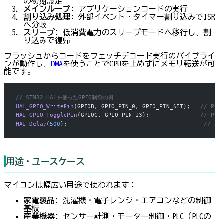
の初期設定
メインループ
: アプリケーションコードの実行
割り込み処理
: 外部イベント・タイマー割り込みでISR
へ分岐
スリープ
: 低消費電力のスリープモードへ移行し、割
り込みで復帰
フラッシュからコードをフェッチ→デコード→実行のパイプライ
ンが動作し、
DMA
を使うことでCPUを止めずにメモリ転送が可
能です。
// STM32 HALを使ったGPIO制御の例
HAL_GPIO_WritePin
(GPIOB, GPIO_PIN_0, GPIO_PIN_SET);
   // P
HAL_GPIO_TogglePin
(GPIOC, GPIO_PIN_13);
               // 
HAL_Delay
(
500
);
                                        // 
用途・ユースケース
マイコンは幅広い用途で使われます：
家電製品
: 洗濯機・電子レンジ・エアコンなどの制御
基板
産業機器
: センサー計測・モーター制御・PLC（PLCの