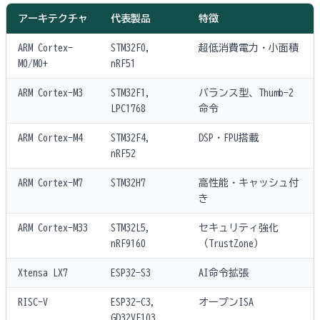
アーキテクチャ
代表製品
特徴
ARM Cortex-
STM32F0,
超低消費電力・小面積
M0/M0+
nRF51
ARM Cortex-M3
STM32F1,
バランス型、Thumb-2
LPC1768
命令
ARM Cortex-M4
STM32F4,
DSP・FPU搭載
nRF52
ARM Cortex-M7
STM32H7
高性能・キャッシュ付
き
ARM Cortex-M33
STM32L5,
セキュリティ強化
nRF9160
（TrustZone）
Xtensa LX7
ESP32-S3
AI命令拡張
RISC-V
ESP32-C3,
オープンISA
GD32VF103