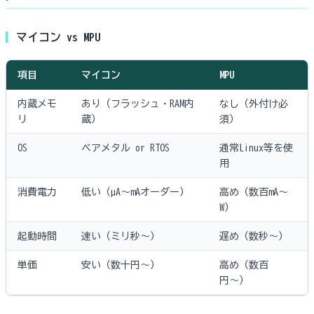
マイコン vs MPU
項目
マイコン
MPU
内蔵メモ
あり（フラッシュ・RAM内
なし（外付け必
リ
蔵）
須）
OS
ベアメタル or RTOS
通常Linux等を使
用
消費電力
低い（µA〜mAオーダー）
高め（数百mA〜
W）
起動時間
速い（ミリ秒〜）
遅め（数秒〜）
単価
安い（数十円〜）
高め（数百
円〜）