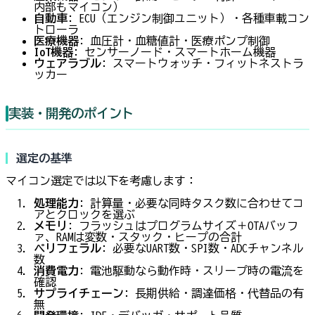
内部もマイコン）
自動車
: ECU（エンジン制御ユニット）・各種車載コン
トローラ
医療機器
: 血圧計・血糖値計・医療ポンプ制御
IoT機器
: センサーノード・スマートホーム機器
ウェアラブル
: スマートウォッチ・フィットネストラ
ッカー
実装・開発のポイント
選定の基準
マイコン選定では以下を考慮します：
処理能力
: 計算量・必要な同時タスク数に合わせてコ
アとクロックを選ぶ
メモリ
: フラッシュはプログラムサイズ＋OTAバッフ
ァ、RAMは変数・スタック・ヒープの合計
ペリフェラル
: 必要なUART数・SPI数・ADCチャンネル
数
消費電力
: 電池駆動なら動作時・スリープ時の電流を
確認
サプライチェーン
: 長期供給・調達価格・代替品の有
無