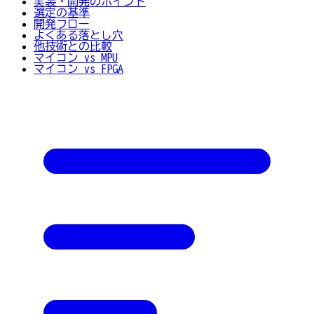
実装・開発のポイント
選定の基準
開発フロー
よくある落とし穴
他技術との比較
マイコン vs MPU
マイコン vs FPGA