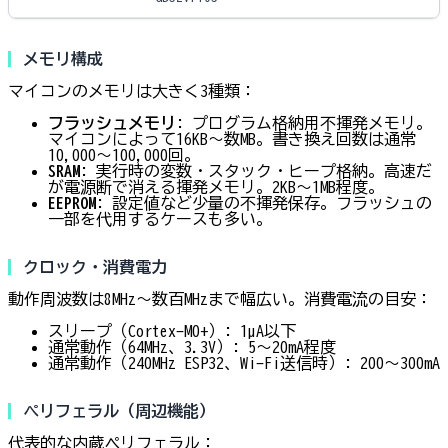
メモリ構成
マイコンのメモリは大きく3種類：
フラッシュメモリ
: プログラム格納用不揮発メモリ。
マイコンによって16KB〜数MB。書き換え回数は通常
10,000〜100,000回。
SRAM
: 実行時の変数・スタック・ヒープ格納。高速だ
が電源断で消える揮発メモリ。2KB〜1MB程度。
EEPROM
: 設定値など少量の不揮発保存。フラッシュの
一部を代用するケースも多い。
クロック・消費電力
動作周波数は8MHz〜数百MHzまで幅広い。消費電流の目安：
スリープ（Cortex-M0+）: 1µA以下
通常動作（64MHz、3.3V）: 5〜20mA程度
通常動作（240MHz ESP32、Wi-Fi送信時）: 200〜300mA
ペリフェラル（周辺機能）
代表的な内蔵ペリフェラル：