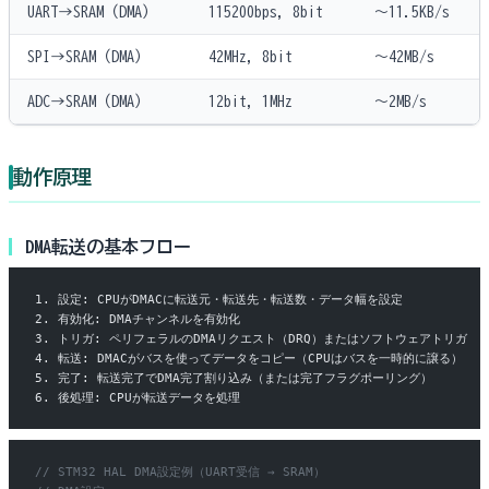
UART→SRAM（DMA）
115200bps, 8bit
〜11.5KB/s
SPI→SRAM（DMA）
42MHz, 8bit
〜42MB/s
ADC→SRAM（DMA）
12bit, 1MHz
〜2MB/s
動作原理
DMA転送の基本フロー
1. 設定: CPUがDMACに転送元・転送先・転送数・データ幅を設定
2. 有効化: DMAチャンネルを有効化
3. トリガ: ペリフェラルのDMAリクエスト（DRQ）またはソフトウェアトリガ
4. 転送: DMACがバスを使ってデータをコピー（CPUはバスを一時的に譲る）
5. 完了: 転送完了でDMA完了割り込み（または完了フラグポーリング）
6. 後処理: CPUが転送データを処理
// STM32 HAL DMA設定例（UART受信 → SRAM）