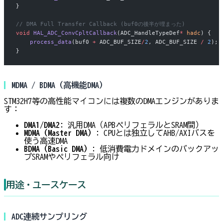
}
// DMA Full Transfer Callback (buf0の後半が埋まった)
void
 HAL_ADC_ConvCpltCallback
(ADC_HandleTypeDef
*
 hadc
) {
    process_data
(buf0 
+
 ADC_BUF_SIZE
/
2
, ADC_BUF_SIZE 
/
 2
);
 
}
MDMA / BDMA（高機能DMA）
STM32H7等の高性能マイコンには複数のDMAエンジンがありま
す：
DMA1/DMA2
: 汎用DMA（APBペリフェラルとSRAM間）
MDMA（Master DMA）
: CPUとは独立してAHB/AXIバスを
使う高速DMA
BDMA（Basic DMA）
: 低消費電力ドメインのバックアッ
プSRAMやペリフェラル向け
用途・ユースケース
ADC連続サンプリング