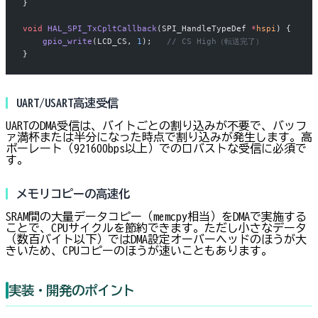
}
void
 HAL_SPI_TxCpltCallback
(SPI_HandleTypeDef 
*
hspi
) {
    gpio_write
(LCD_CS, 
1
);
   // CS High（転送完了）
}
UART/USART高速受信
UARTのDMA受信は、バイトごとの割り込みが不要で、バッフ
ァ満杯または半分になった時点で割り込みが発生します。高
ボーレート（921600bps以上）でのロバストな受信に必須で
す。
メモリコピーの高速化
SRAM間の大量データコピー（memcpy相当）をDMAで実施する
ことで、CPUサイクルを節約できます。ただし小さなデータ
（数百バイト以下）ではDMA設定オーバーヘッドのほうが大
きいため、CPUコピーのほうが速いこともあります。
実装・開発のポイント