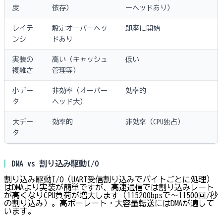
度
依存）
ーヘッドあり）
レイテ
設定オーバーヘッ
即座に開始
ンシ
ドあり
実装の
高い（キャッシュ
低い
複雑さ
管理等）
小デー
非効率（オーバー
効率的
タ
ヘッド大）
大デー
効率的
非効率（CPU独占）
タ
DMA vs 割り込み駆動I/O
割り込み駆動I/O（UART受信割り込みでバイトごとに処理）
はDMAより実装が簡単ですが、高速通信では割り込みレート
が高くなりCPU負荷が増大します（115200bpsで〜11500回/秒
の割り込み）。高ボーレート・大容量転送にはDMAが適して
います。