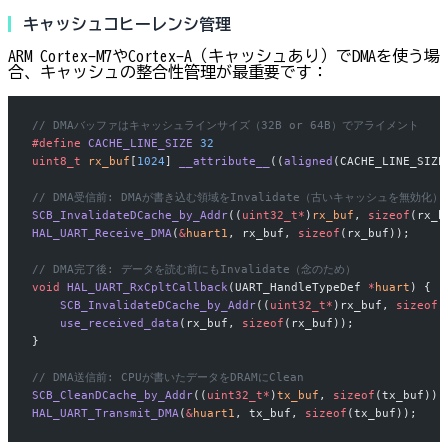
キャッシュコヒーレンシ管理
ARM Cortex-M7やCortex-A（キャッシュあり）でDMAを使う場
合、キャッシュの整合性管理が最重要です：
// DMAバッファはキャッシュラインサイズ（32B or 64B）でアライメント
#define
 CACHE_LINE_SIZE
 32
uint8_t
 rx_buf
[
1024
] 
__attribute__
((
aligned
(CACHE_LINE_SIZE
// DMA受信前: DMAが書き込む領域をInvalidate（古いキャッシュを無効化）
SCB_InvalidateDCache_by_Addr
((
uint32_t*
)
rx_buf
, 
sizeof
(rx_b
HAL_UART_Receive_DMA
(
&
huart1
, rx_buf, 
sizeof
(rx_buf));
// DMA完了後: データを読む前にもInvalidate（念のため）
void
 HAL_UART_RxCpltCallback
(UART_HandleTypeDef 
*
huart
) {
    SCB_InvalidateDCache_by_Addr
((
uint32_t*
)rx_buf, 
sizeof
(
    use_received_data
(rx_buf, 
sizeof
(rx_buf));
}
// DMA送信前: CPUが書いたデータをDRAMにClean
SCB_CleanDCache_by_Addr
((
uint32_t*
)
tx_buf
, 
sizeof
(tx_buf));
HAL_UART_Transmit_DMA
(
&
huart1
, tx_buf, 
sizeof
(tx_buf));