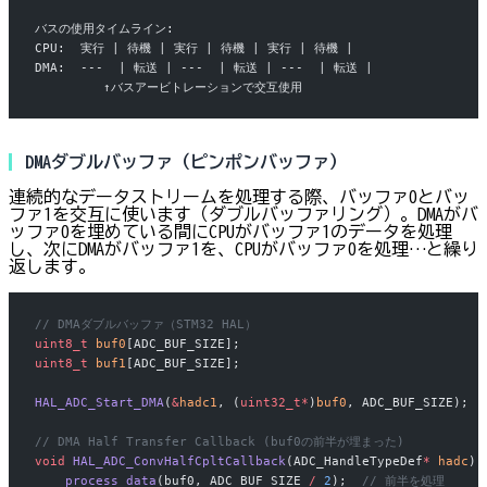
バスの使用タイムライン:
CPU:  実行 | 待機 | 実行 | 待機 | 実行 | 待機 |
DMA:  ---  | 転送 | ---  | 転送 | ---  | 転送 |
         ↑バスアービトレーションで交互使用
DMAダブルバッファ（ピンポンバッファ）
連続的なデータストリームを処理する際、バッファ0とバッ
ファ1を交互に使います（ダブルバッファリング）。DMAがバ
ッファ0を埋めている間にCPUがバッファ1のデータを処理
し、次にDMAがバッファ1を、CPUがバッファ0を処理…と繰り
返します。
// DMAダブルバッファ（STM32 HAL）
uint8_t
 buf0
[ADC_BUF_SIZE];
uint8_t
 buf1
[ADC_BUF_SIZE];
HAL_ADC_Start_DMA
(
&
hadc1
, (
uint32_t*
)
buf0
, ADC_BUF_SIZE);
// DMA Half Transfer Callback (buf0の前半が埋まった)
void
 HAL_ADC_ConvHalfCpltCallback
(ADC_HandleTypeDef
*
 hadc
) 
    process_data
(buf0, ADC_BUF_SIZE 
/
 2
);
  // 前半を処理