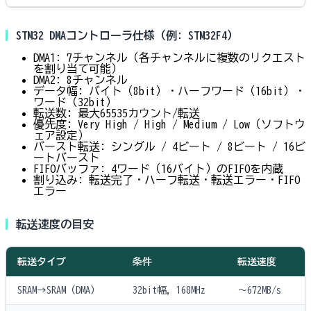
STM32 DMAコントローラ仕様（例: STM32F4）
DMA1: 7チャンネル（各チャンネルに複数のリクエスト
を割り当て可能）
DMA2: 8チャンネル
データ幅: バイト（8bit）・ハーフワード（16bit）・
ワード（32bit）
転送数: 最大65535カウント/転送
優先度: Very High / High / Medium / Low（ソフトウ
ェア設定）
バースト転送: シングル / 4ビート / 8ビート / 16ビ
ートバースト
FIFOバッファ: 4ワード（16バイト）のFIFOを内蔵
割り込み: 転送完了・ハーフ転送・転送エラー・FIFO
エラー
転送速度の目安
転送タイプ
条件
転送速度
SRAM→SRAM（DMA）
32bit幅, 168MHz
〜672MB/s