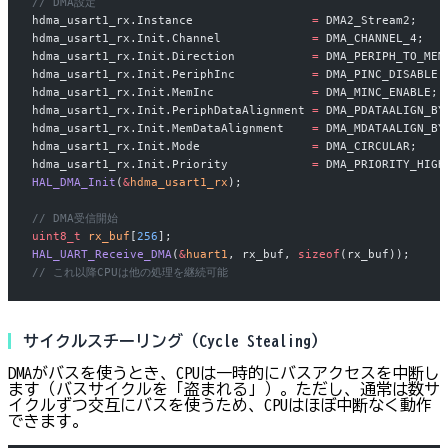
// DMA設定
hdma_usart1_rx.Instance                 
=
 DMA2_Stream2;
hdma_usart1_rx.Init.Channel             
=
 DMA_CHANNEL_4;
hdma_usart1_rx.Init.Direction           
=
 DMA_PERIPH_TO_MEM
hdma_usart1_rx.Init.PeriphInc           
=
 DMA_PINC_DISABLE;
hdma_usart1_rx.Init.MemInc              
=
 DMA_MINC_ENABLE;
 
hdma_usart1_rx.Init.PeriphDataAlignment 
=
 DMA_PDATAALIGN_BY
hdma_usart1_rx.Init.MemDataAlignment    
=
 DMA_MDATAALIGN_BY
hdma_usart1_rx.Init.Mode                
=
 DMA_CIRCULAR;
   
hdma_usart1_rx.Init.Priority            
=
 DMA_PRIORITY_HIGH
HAL_DMA_Init
(
&
hdma_usart1_rx
);
// DMA受信開始
uint8_t
 rx_buf
[
256
];
HAL_UART_Receive_DMA
(
&
huart1
, rx_buf, 
sizeof
(rx_buf));
// これ以降CPUは他の処理を継続可能
サイクルスチーリング（Cycle Stealing）
DMAがバスを使うとき、CPUは一時的にバスアクセスを中断し
ます（バスサイクルを「盗まれる」）。ただし、通常は数サ
イクルずつ交互にバスを使うため、CPUはほぼ中断なく動作
できます。