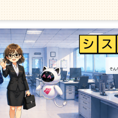
シ
ス
そん