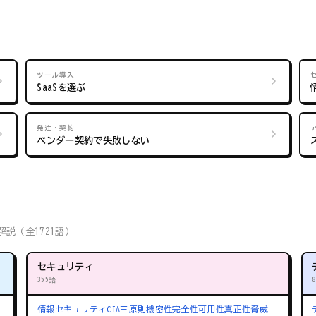
ツール導入
SaaSを選ぶ
発注・契約
ベンダー契約で失敗しない
説（全1721語）
セキュリティ
355語
情報セキュリティ
CIA三原則
機密性
完全性
可用性
真正性
脅威