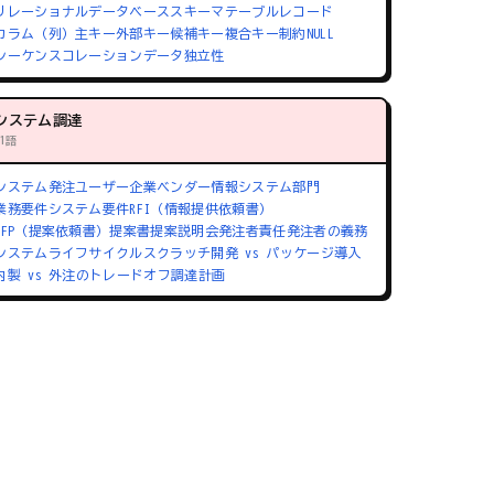
リレーショナルデータベース
スキーマ
テーブル
レコード
カラム（列）
主キー
外部キー
候補キー
複合キー
制約
NULL
シーケンス
コレーション
データ独立性
システム調達
71語
システム発注
ユーザー企業
ベンダー
情報システム部門
業務要件
システム要件
RFI（情報提供依頼書）
RFP（提案依頼書）
提案書
提案説明会
発注者責任
発注者の義務
システムライフサイクル
スクラッチ開発 vs パッケージ導入
内製 vs 外注のトレードオフ
調達計画