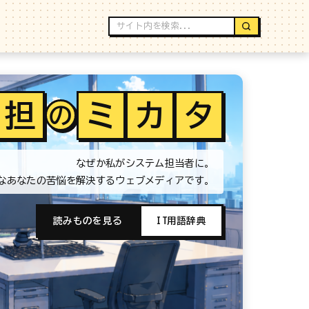
担
ミ
カ
タ
の
なぜか私がシステム担当者に。
なあなたの苦悩を解決するウェブメディアです。
読みものを見る
IT用語辞典