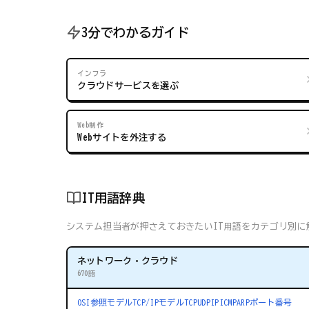
3分でわかるガイド
インフラ
クラウドサービスを選ぶ
Web制作
Webサイトを外注する
IT用語辞典
システム担当者が押さえておきたいIT用語をカテゴリ別に解
ネットワーク・クラウド
670語
OSI参照モデル
TCP/IPモデル
TCP
UDP
IP
ICMP
ARP
ポート番号