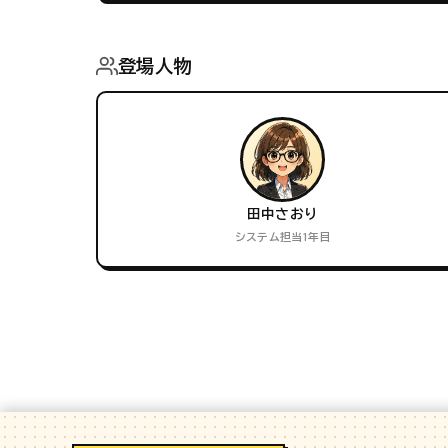
登場人物
田中さおり
システム担当1年目