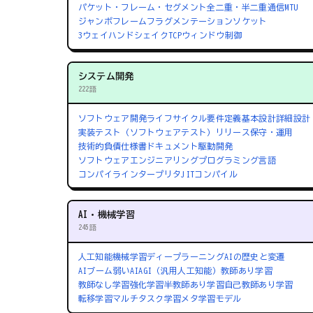
パケット・フレーム・セグメント
全二重・半二重通信
MTU
ジャンボフレーム
フラグメンテーション
ソケット
3ウェイハンドシェイク
TCPウィンドウ制御
システム開発
222語
ソフトウェア開発ライフサイクル
要件定義
基本設計
詳細設計
実装
テスト（ソフトウェアテスト）
リリース
保守・運用
技術的負債
仕様書
ドキュメント駆動開発
ソフトウェアエンジニアリング
プログラミング言語
コンパイラ
インタープリタ
JITコンパイル
AI・機械学習
245語
人工知能
機械学習
ディープラーニング
AIの歴史と変遷
AIブーム
弱いAI
AGI（汎用人工知能）
教師あり学習
教師なし学習
強化学習
半教師あり学習
自己教師あり学習
転移学習
マルチタスク学習
メタ学習
モデル