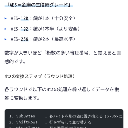
「AES＝金庫の三段階グレード」
AES-
128
：鍵が1本（十分安全）
AES-
192
：鍵が1本半（より安全）
AES-
256
：鍵が2本（最高水準）
数字が大きいほど「桁数の多い暗証番号」と覚えると直
感的です。
4つの変換ステップ（ラウンド処理）
各ラウンドで以下の4つの処理を繰り返してデータを複
雑に変換します。
1. SubBytes    … 各バイトを別の値に置き換える（S-Boxに
2. ShiftRows   … 行をずらして並び替える