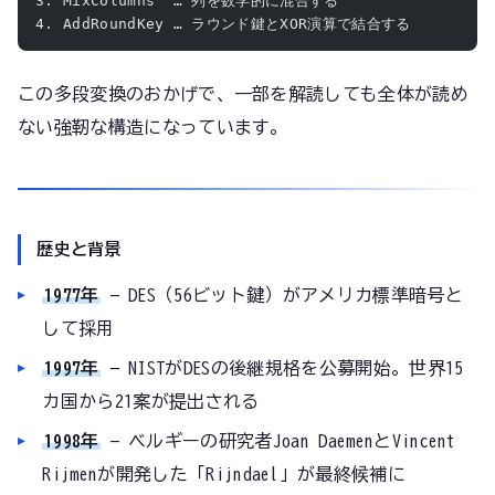
3. MixColumns  … 列を数学的に混合する
4. AddRoundKey … ラウンド鍵とXOR演算で結合する
この多段変換のおかげで、一部を解読しても全体が読め
ない強靭な構造になっています。
歴史と背景
1977年
— DES（56ビット鍵）がアメリカ標準暗号と
して採用
1997年
— NISTがDESの後継規格を公募開始。世界15
カ国から21案が提出される
1998年
— ベルギーの研究者Joan DaemenとVincent
Rijmenが開発した「Rijndael」が最終候補に