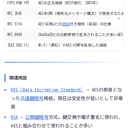
FIPS PUB 197
AESの正式規格（NIST発行、2001年）
RFC 3565
AESをCMS（暗号化メッセージ構文）で使用するため
RFC 5116
AES-GCMなどの
認証
付き暗号（AEAD）の仕様
RFC 8439
ChaCha20との比較参照で言及されることが多いAES-G
IEEE 802.11i
Wi-Fi（WPA2）でAES-CCMPを採用した規格
関連用語
DES（Data Encryption Standard）
— AESの前身とな
った
共通鍵暗号
規格。現在は安全性が低いとして非推
奨
RSA
—
公開鍵暗号
方式。鍵交換や電子署名に使われ、
AESと組み合わせて使われることが多い