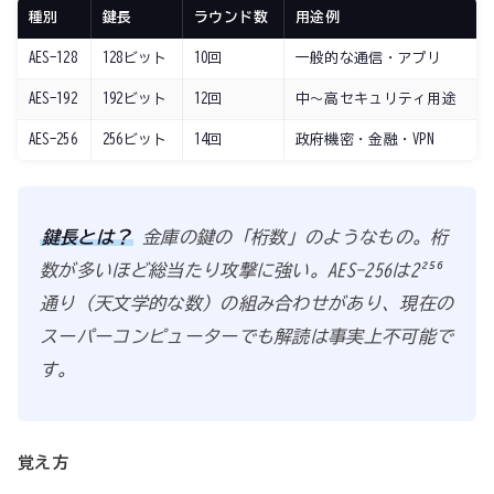
種別
鍵長
ラウンド数
用途例
AES-128
128ビット
10回
一般的な通信・アプリ
AES-192
192ビット
12回
中〜高セキュリティ用途
AES-256
256ビット
14回
政府機密・金融・VPN
鍵長とは？
金庫の鍵の「桁数」のようなもの。桁
数が多いほど総当たり攻撃に強い。AES-256は2²⁵⁶
通り（天文学的な数）の組み合わせがあり、現在の
スーパーコンピューターでも解読は事実上不可能で
す。
覚え方