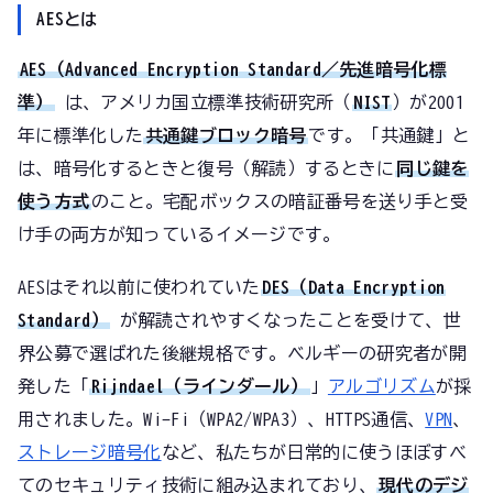
AESとは
AES（Advanced Encryption Standard／先進暗号化標
準）
は、アメリカ国立標準技術研究所（
NIST
）が2001
年に標準化した
共通鍵ブロック暗号
です。「共通鍵」と
は、暗号化するときと復号（解読）するときに
同じ鍵を
使う方式
のこと。宅配ボックスの暗証番号を送り手と受
け手の両方が知っているイメージです。
AESはそれ以前に使われていた
DES（Data Encryption
Standard）
が解読されやすくなったことを受けて、世
界公募で選ばれた後継規格です。ベルギーの研究者が開
発した「
Rijndael（ラインダール）
」
アルゴリズム
が採
用されました。Wi-Fi（WPA2/WPA3）、HTTPS通信、
VPN
、
ストレージ暗号化
など、私たちが日常的に使うほぼすべ
てのセキュリティ技術に組み込まれており、
現代のデジ