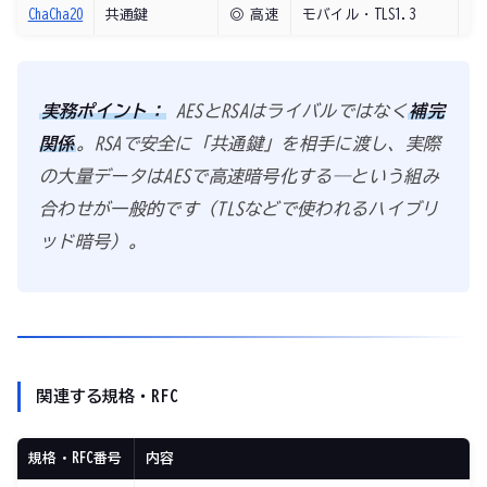
ChaCha20
共通鍵
◎ 高速
モバイル・TLS1.3
✅
実務ポイント：
AESとRSAはライバルではなく
補完
関係
。RSAで安全に「共通鍵」を相手に渡し、実際
の大量データはAESで高速暗号化する——という組み
合わせが一般的です（TLSなどで使われるハイブリ
ッド暗号）。
関連する規格・RFC
規格・RFC番号
内容