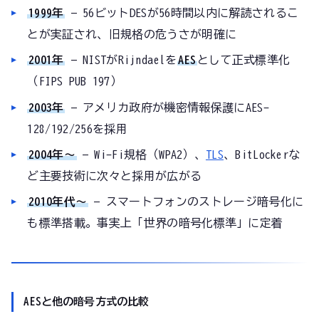
1999年
— 56ビットDESが56時間以内に解読されるこ
とが実証され、旧規格の危うさが明確に
2001年
— NISTがRijndaelを
AES
として正式標準化
（FIPS PUB 197）
2003年
— アメリカ政府が機密情報保護にAES-
128/192/256を採用
2004年〜
— Wi-Fi規格（WPA2）、
TLS
、BitLockerな
ど主要技術に次々と採用が広がる
2010年代〜
— スマートフォンのストレージ暗号化に
も標準搭載。事実上「世界の暗号化標準」に定着
AESと他の暗号方式の比較