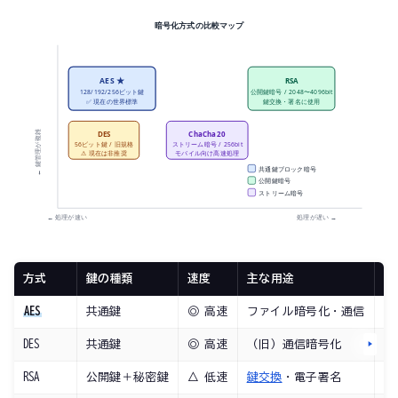
暗号化方式の比較マップ
鍵管理が簡単 →
AES ★
RSA
128/192/256ビット鍵
公開鍵暗号 / 2048〜4096bit
✅ 現在の世界標準
鍵交換・署名に使用
← 鍵管理が複雑
DES
ChaCha20
56ビット鍵 / 旧規格
ストリーム暗号 / 256bit
⚠ 現在は非推奨
モバイル向け高速処理
共通鍵ブロック暗号
公開鍵暗号
ストリーム暗号
← 処理が速い
処理が遅い →
方式
鍵の種類
速度
主な用途
現
AES
共通鍵
◎ 高速
ファイル暗号化・通信
✅
DES
共通鍵
◎ 高速
（旧）通信暗号化
❌
RSA
公開鍵＋秘密鍵
△ 低速
鍵交換
・電子署名
✅